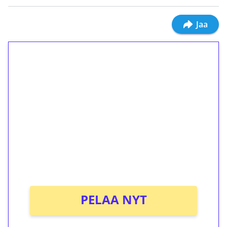
Jaa
1€ = 10€ arvosta
ilmaiskierroksia ilman
kierrätystä!
Talleta 1€
Saat heti 50 ilmaiskierrosta Tuohi 1000 -
peliin (arvo 0,20€ per kierros)!
Ei kierrätysvaatimusta!
PELAA NYT