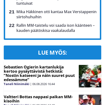
tuntuivat
Mika Häkkinen otti kantaa Max Verstappenin
siirtohuhuihin
Rallin MM-taistelu voi saada ison käänteen –
kauden päätöskisa vaakalaudalla
LUE MYÖS:
Sebastien Ogierin kartanlukija
kertoo pysäyttävistä hetkistä:
”Nostin katseeni ja näin suuret puut
edessämme”
Taneli Niinimäki
|
06.08.2026
16:44
Valtteri Bottas nappasi paikan MM-
kisoihin