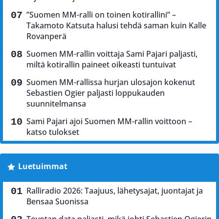
”Suomen MM-ralli on toinen kotirallini” –
Takamoto Katsuta halusi tehdä saman kuin Kalle
Rovanperä
Suomen MM-rallin voittaja Sami Pajari paljasti,
miltä kotirallin paineet oikeasti tuntuivat
Suomen MM-rallissa hurjan ulosajon kokenut
Sebastien Ogier paljasti loppukauden
suunnitelmansa
Sami Pajari ajoi Suomen MM-rallin voittoon –
katso tulokset
Luetuimmat
Ralliradio 2026: Taajuus, lähetysajat, juontajat ja
Bensaa Suonissa
Toyotan data paljasti, mikä johti Sebastien Ogierin