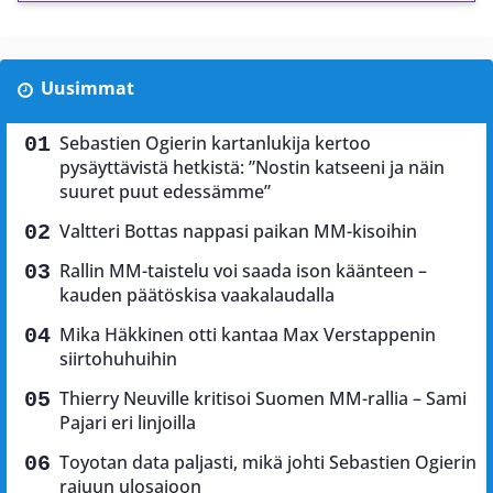
Uusimmat
Sebastien Ogierin kartanlukija kertoo
pysäyttävistä hetkistä: ”Nostin katseeni ja näin
suuret puut edessämme”
Valtteri Bottas nappasi paikan MM-kisoihin
Rallin MM-taistelu voi saada ison käänteen –
kauden päätöskisa vaakalaudalla
Mika Häkkinen otti kantaa Max Verstappenin
siirtohuhuihin
Thierry Neuville kritisoi Suomen MM-rallia – Sami
Pajari eri linjoilla
Toyotan data paljasti, mikä johti Sebastien Ogierin
rajuun ulosajoon