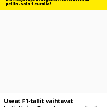
peliin - vain 1 eurolla!
Useat F1-tallit vaihtavat