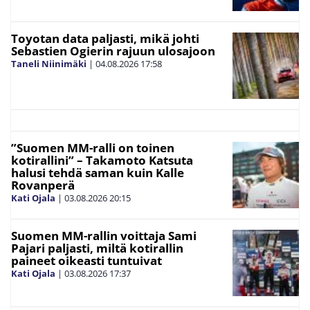
Toyotan data paljasti, mikä johti
Sebastien Ogierin rajuun ulosajoon
Taneli Niinimäki
|
04.08.2026
17:58
”Suomen MM-ralli on toinen
kotirallini” – Takamoto Katsuta
halusi tehdä saman kuin Kalle
Rovanperä
Kati Ojala
|
03.08.2026
20:15
Suomen MM-rallin voittaja Sami
Pajari paljasti, miltä kotirallin
paineet oikeasti tuntuivat
Kati Ojala
|
03.08.2026
17:37