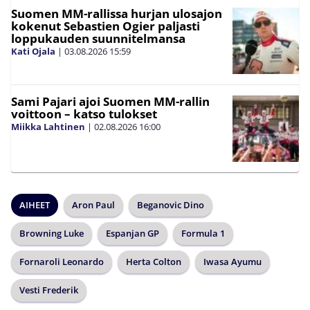
Suomen MM-rallissa hurjan ulosajon
kokenut Sebastien Ogier paljasti
loppukauden suunnitelmansa
Kati Ojala
|
03.08.2026
15:59
Sami Pajari ajoi Suomen MM-rallin
voittoon – katso tulokset
Miikka Lahtinen
|
02.08.2026
16:00
AIHEET
Aron Paul
Beganovic Dino
Browning Luke
Espanjan GP
Formula 1
Fornaroli Leonardo
Herta Colton
Iwasa Ayumu
Vesti Frederik