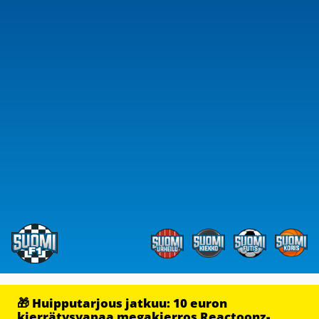
🎁 Huipputarjous jatkuu: 10 euron
kierrätysvapaa megakierros Reactoonz-