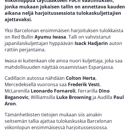
viikonloppua täyttääkseen FIA:n vaatimuksen,
jonka mukaan jokaisen tallin on annettava kauden
aikana neljä harjoitussessiota tulokaskuljettajien
ajettavaksi.
Yksi Barcelonan ensimmäisen harjoituksen tulokkaista
on Red Bullin
Ayumu Iwasa
. Talli on vahvistanut
japanilaiskuljettajan hyppäävän
Isack Hadjarin
auton
rattiin perjantaina.
Iwasa ei kuitenkaan ole ainoa nuori kuljettaja, joka saa
mahdollisuuden näyttää osaamistaan Espanjassa.
Cadillacin autossa nähdään
Colton Herta
,
Mercedeksellä vuoronsa saa
Frederik Vesti
,
McLarenilla
Leonardo Fornaroli
, Ferrarilla
Dino
Beganovic
, Williamsilla
Luke Browning
ja Audilla
Paul
Aron
.
Tämänhetkisten tietojen mukaan siis ainakin
seitsemän tallia ajattaa tulokaskuskia Barcelonan
viikonlopun ensimmäisessä harjoitussessiossa.