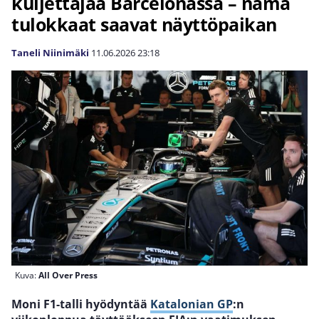
kuljettajaa Barcelonassa – nämä
tulokkaat saavat näyttöpaikan
Taneli Niinimäki
11.06.2026
23:18
Kuva:
All Over Press
Moni F1-talli hyödyntää
Katalonian GP
:n