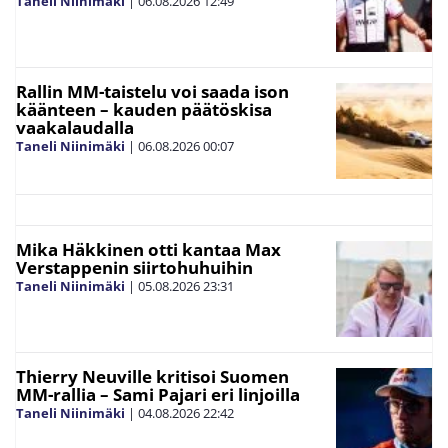
Taneli Niinimäki
|
06.08.2026
12:49
Rallin MM-taistelu voi saada ison
käänteen – kauden päätöskisa
vaakalaudalla
Taneli Niinimäki
|
06.08.2026
00:07
Mika Häkkinen otti kantaa Max
Verstappenin siirtohuhuihin
Taneli Niinimäki
|
05.08.2026
23:31
Thierry Neuville kritisoi Suomen
MM-rallia – Sami Pajari eri linjoilla
Taneli Niinimäki
|
04.08.2026
22:42