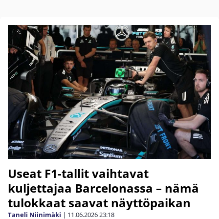
Useat F1-tallit vaihtavat
kuljettajaa Barcelonassa – nämä
tulokkaat saavat näyttöpaikan
Taneli Niinimäki
|
11.06.2026
23:18