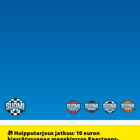
🎁 Huipputarjous jatkuu: 10 euron
kierrätysvapaa megakierros Reactoonz-