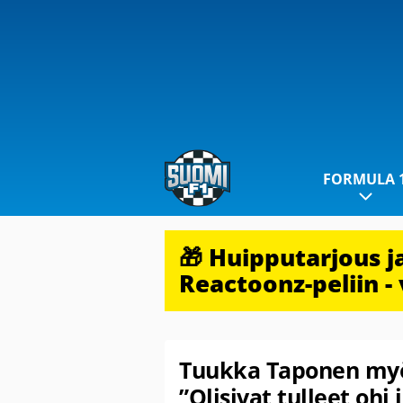
FORMULA 
🎁 Huipputarjous 
Reactoonz-peliin - 
Tuukka Taponen myön
”Olisivat tulleet ohi