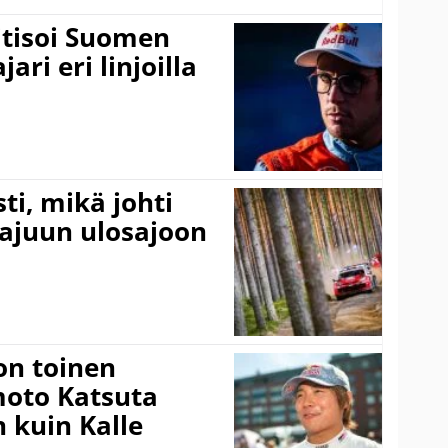
itisoi Suomen
ari eri linjoilla
ti, mikä johti
rajuun ulosajoon
on toinen
amoto Katsuta
 kuin Kalle