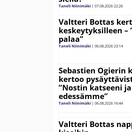
Taneli Niinimäki
|
07.08.2026
22:26
Valtteri Bottas ker
keskeytyksilleen – 
palaa”
Taneli Niinimäki
|
06.08.2026
23:14
Sebastien Ogierin 
kertoo pysäyttävist
”Nostin katseeni j
edessämme”
Taneli Niinimäki
|
06.08.2026
16:44
Valtteri Bottas na