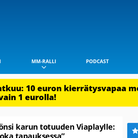
1
MM-RALLI
PODCAST
jatkuu: 10 euron kierrätysvapaa m
vain 1 eurolla!
si karun totuuden Viaplaylle:
 joka tapauksessa”