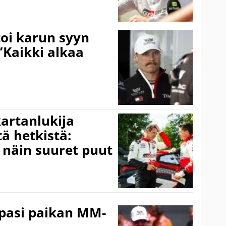
toi karun syyn
”Kaikki alkaa
kartanlukija
ä hetkistä:
a näin suuret puut
ppasi paikan MM-