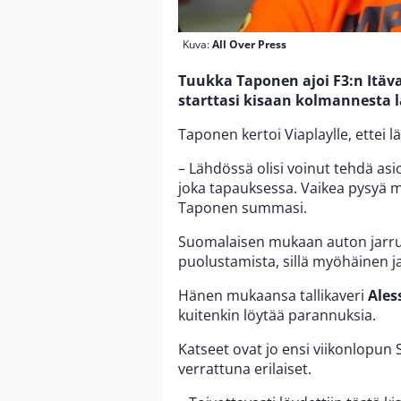
Kuva:
All Over Press
Tuukka Taponen ajoi F3:n Itäva
starttasi kisaan kolmannesta 
Taponen kertoi Viaplaylle, ettei l
– Lähdössä olisi voinut tehdä asio
joka tapauksessa. Vaikea pysyä m
Taponen summasi.
Suomalaisen mukaan auton jarru
puolustamista, sillä myöhäinen ja
Hänen mukaansa tallikaveri
Ales
kuitenkin löytää parannuksia.
Katseet ovat jo ensi viikonlopun 
verrattuna erilaiset.