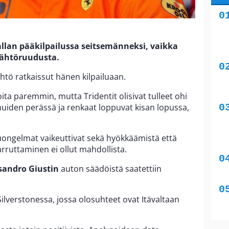
llan pääkilpailussa seitsemänneksi, vaikka
lähtöruudusta.
ähtö ratkaissut hänen kilpailuaan.
ita paremmin, mutta Tridentit olisivat tulleet ohi
uiden perässä ja renkaat loppuvat kisan lopussa,
ongelmat vaikeuttivat sekä hyökkäämistä että
rruttaminen ei ollut mahdollista.
sandro Giustin
auton säädöistä saatettiin
Silverstonessa, jossa olosuhteet ovat Itävaltaan