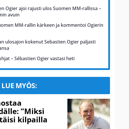
en Ogier ajoi rajusti ulos Suomen MM-rallissa –
min avuin
Suomen MM-rallin kärkeen ja kommentoi Ogierin
n ulosajon kokenut Sebastien Ogier paljasti
ansa
ohjat – Sébastien Ogier vastasi heti
LUE MYÖS:
nostaa
älle: ”Miksi
äisi kilpailla