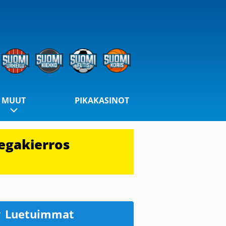
MUUT
PIKAKASINOT
egakierros
Luetuimmat