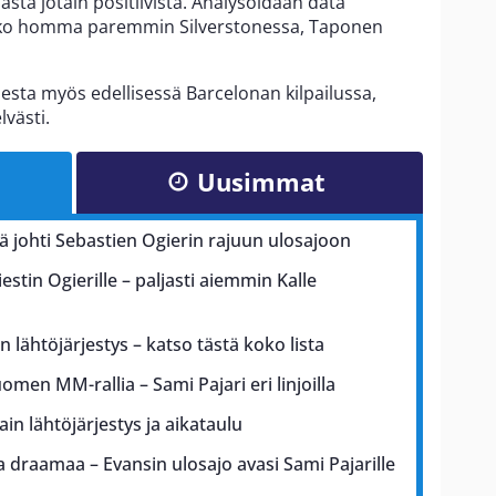
sasta jotain positiivista. Analysoidaan data
isiko homma paremmin Silverstonessa, Taponen
sta myös edellisessä Barcelonan kilpailussa,
lvästi.
Uusimmat
kä johti Sebastien Ogierin rajuun ulosajoon
iestin Ogierille – paljasti aiemmin Kalle
n lähtöjärjestys – katso tästä koko lista
uomen MM-rallia – Sami Pajari eri linjoilla
in lähtöjärjestys ja aikataulu
draamaa – Evansin ulosajo avasi Sami Pajarille