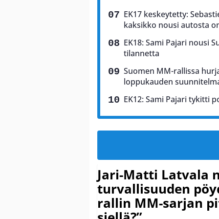
EK17 keskeytetty: Sebasti
kaksikko nousi autosta o
EK18: Sami Pajari nousi 
tilannetta
Suomen MM-rallissa hurja
loppukauden suunnitelm
EK12: Sami Pajari tykitti p
Jari-Matti Latvala 
turvallisuuden pöyd
rallin MM-sarjan pit
siellä?”