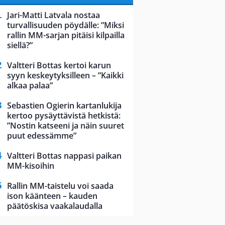
Jari-Matti Latvala nostaa
turvallisuuden pöydälle: ”Miksi
rallin MM-sarjan pitäisi kilpailla
siellä?”
Valtteri Bottas kertoi karun
syyn keskeytyksilleen – ”Kaikki
alkaa palaa”
Sebastien Ogierin kartanlukija
kertoo pysäyttävistä hetkistä:
”Nostin katseeni ja näin suuret
puut edessämme”
Valtteri Bottas nappasi paikan
MM-kisoihin
Rallin MM-taistelu voi saada
ison käänteen – kauden
päätöskisa vaakalaudalla