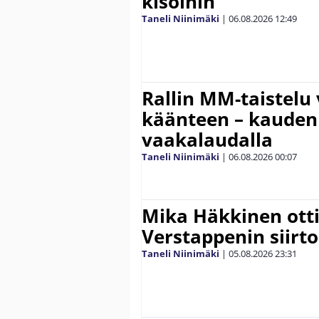
kisoihin
Taneli Niinimäki
|
06.08.2026
12:49
Rallin MM-taistelu 
käänteen – kauden
vaakalaudalla
Taneli Niinimäki
|
06.08.2026
00:07
Mika Häkkinen ott
Verstappenin siirt
Taneli Niinimäki
|
05.08.2026
23:31