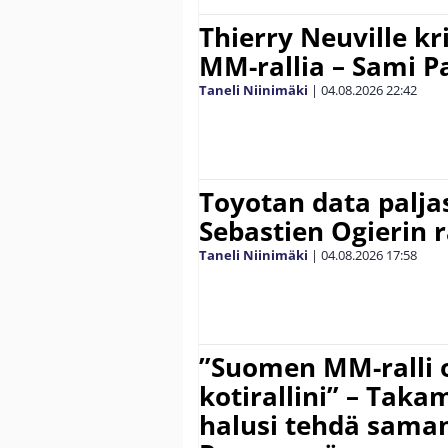
Thierry Neuville kr
MM-rallia – Sami Paj
Taneli Niinimäki
|
04.08.2026
22:42
Toyotan data paljas
Sebastien Ogierin 
Taneli Niinimäki
|
04.08.2026
17:58
”Suomen MM-ralli 
kotirallini” – Tak
halusi tehdä saman