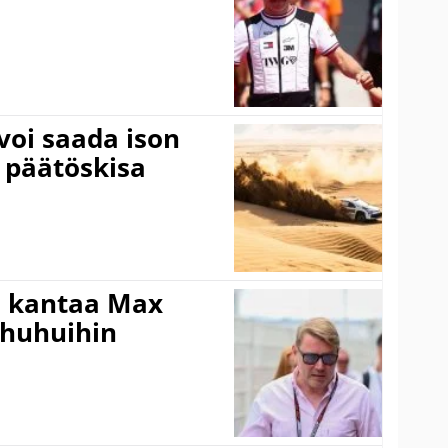
voi saada ison
 päätöskisa
i kantaa Max
ohuhuihin