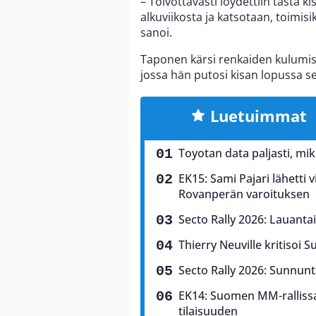
– Toivottavasti löydettiin tästä ki
alkuviikosta ja katsotaan, toim
sanoi.
Taponen kärsi renkaiden kulumise
jossa hän putosi kisan lopussa se
Luetuimmat
Toyotan data paljasti, mi
EK15: Sami Pajari lähetti v
Rovanperän varoituksen
Secto Rally 2026: Lauantai
Thierry Neuville kritisoi S
Secto Rally 2026: Sunnunta
EK14: Suomen MM-rallissa 
tilaisuuden