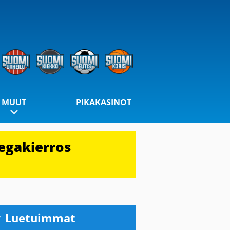
MUUT
PIKAKASINOT
egakierros
Luetuimmat