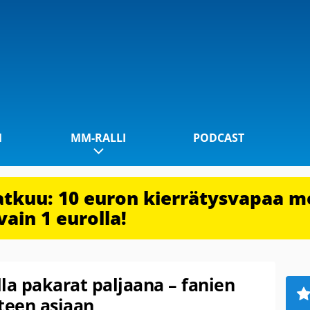
1
MM-RALLI
PODCAST
jatkuu: 10 euron kierrätysvapaa m
vain 1 eurolla!
lla pakarat paljaana – fanien
teen asiaan