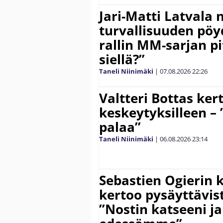
Jari-Matti Latvala 
turvallisuuden pöyd
rallin MM-sarjan pit
siellä?”
Taneli Niinimäki
|
07.08.2026
22:26
Valtteri Bottas ker
keskeytyksilleen – 
palaa”
Taneli Niinimäki
|
06.08.2026
23:14
Sebastien Ogierin 
kertoo pysäyttävist
”Nostin katseeni j