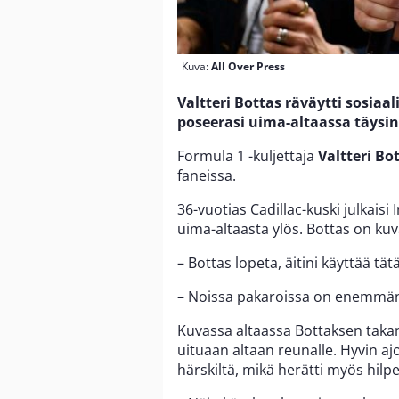
Kuva:
All Over Press
Valtteri Bottas räväytti sosiaa
poseerasi uima-altaassa täysin
Formula 1 -kuljettaja
Valtteri B
faneissa.
36-vuotias Cadillac-kuski julkais
uima-altaasta ylös. Bottas on kuva
– Bottas lopeta, äitini käyttää tät
– Noissa pakaroissa on enemmän v
Kuvassa altaassa Bottaksen taka
uituaan altaan reunalle. Hyvin a
härskiltä, mikä herätti myös hilpe