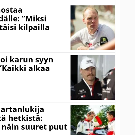
nostaa
älle: ”Miksi
äisi kilpailla
toi karun syyn
”Kaikki alkaa
kartanlukija
ä hetkistä:
a näin suuret puut