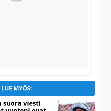
LUE MYÖS:
a suora viesti
at vuoteni ovat