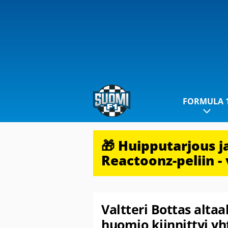
FORMULA 
🎁 Huipputarjous 
Reactoonz-peliin - 
Valtteri Bottas altaa
huomio kiinnittyi yh