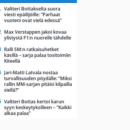
Valtteri Bottakselta suora
viesti epäilijöille: ”Parhaat
vuoteni ovat vielä edessä”
Max Verstappen jakoi kovaa
ylistystä F1:n nuorelle tähdelle
Ralli SM:n ratkaisuhetket
käsillä – sarja palaa tositoimiin
Kiteellä
Jari-Matti Latvala nostaa
turvallisuuden pöydälle: ”Miksi
rallin MM-sarjan pitäisi kilpailla
siellä?”
Valtteri Bottas kertoi karun
syyn keskeytyksilleen – ”Kaikki
alkaa palaa”