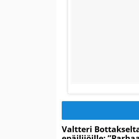
Valtteri Bottakselt
epäilijöille: ”Parha