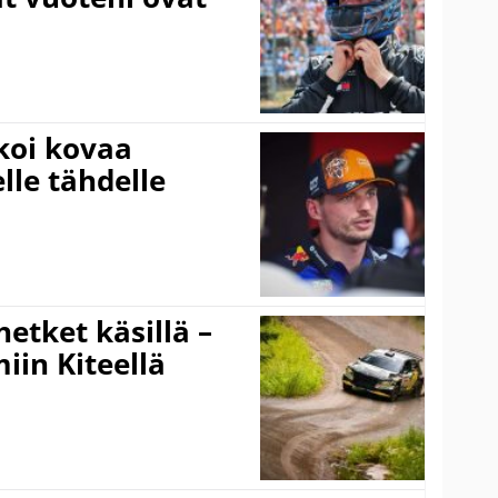
koi kovaa
lle tähdelle
hetket käsillä –
iin Kiteellä