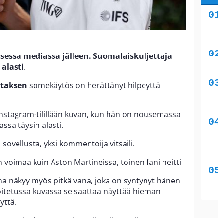
lisessa mediassa jälleen. Suomalaiskuljettaja
 alasti
.
ottaksen
somekäytös on herättänyt hilpeyttä
i Instagram-tilillään kuvan, kun hän on nousemassa
ssa täysin alasti.
ä sovellusta, yksi kommentoija vitsaili.
oimaa kuin Aston Martineissa, toinen fani heitti.
na näkyy myös pitkä vana, joka on syntynyt hänen
joitetussa kuvassa se saattaa näyttää hieman
yttä.