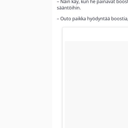
– Näin käy, kun he painavat boost
sääntöihin.
– Outo paikka hyödyntää boostia