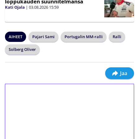
loppukauden suunnitelmansa
Kati Ojala
|
03.08.2026
15:59
AIHEET
Pajari Sami
Portugalin MM-ralli
Ralli
Solberg Oliver
Jaa
1€ = 10€ arvosta
ilmaiskierroksia ilman
kierrätystä!
Talleta 1€