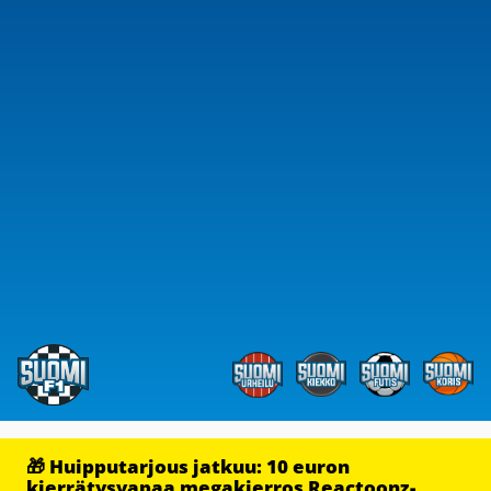
🎁 Huipputarjous jatkuu: 10 euron
kierrätysvapaa megakierros Reactoonz-