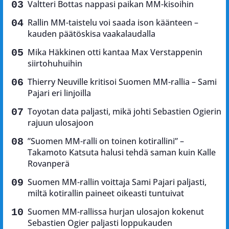
Valtteri Bottas nappasi paikan MM-kisoihin
Rallin MM-taistelu voi saada ison käänteen –
kauden päätöskisa vaakalaudalla
Mika Häkkinen otti kantaa Max Verstappenin
siirtohuhuihin
Thierry Neuville kritisoi Suomen MM-rallia – Sami
Pajari eri linjoilla
Toyotan data paljasti, mikä johti Sebastien Ogierin
rajuun ulosajoon
”Suomen MM-ralli on toinen kotirallini” –
Takamoto Katsuta halusi tehdä saman kuin Kalle
Rovanperä
Suomen MM-rallin voittaja Sami Pajari paljasti,
miltä kotirallin paineet oikeasti tuntuivat
Suomen MM-rallissa hurjan ulosajon kokenut
Sebastien Ogier paljasti loppukauden