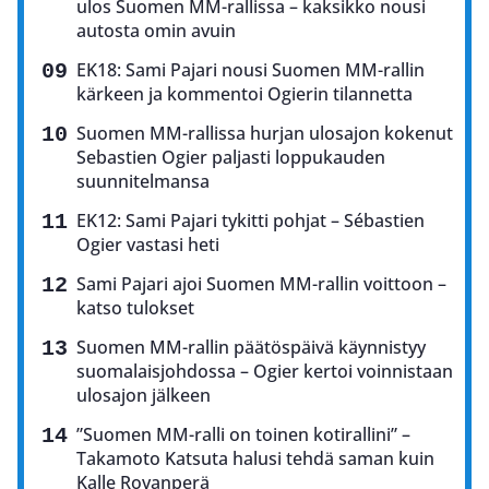
ulos Suomen MM-rallissa – kaksikko nousi
autosta omin avuin
EK18: Sami Pajari nousi Suomen MM-rallin
kärkeen ja kommentoi Ogierin tilannetta
Suomen MM-rallissa hurjan ulosajon kokenut
Sebastien Ogier paljasti loppukauden
suunnitelmansa
EK12: Sami Pajari tykitti pohjat – Sébastien
Ogier vastasi heti
Sami Pajari ajoi Suomen MM-rallin voittoon –
katso tulokset
Suomen MM-rallin päätöspäivä käynnistyy
suomalaisjohdossa – Ogier kertoi voinnistaan
ulosajon jälkeen
”Suomen MM-ralli on toinen kotirallini” –
Takamoto Katsuta halusi tehdä saman kuin
Kalle Rovanperä