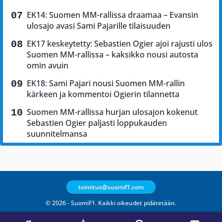
EK14: Suomen MM-rallissa draamaa – Evansin
ulosajo avasi Sami Pajarille tilaisuuden
EK17 keskeytetty: Sebastien Ogier ajoi rajusti ulos
Suomen MM-rallissa – kaksikko nousi autosta
omin avuin
EK18: Sami Pajari nousi Suomen MM-rallin
kärkeen ja kommentoi Ogierin tilannetta
Suomen MM-rallissa hurjan ulosajon kokenut
Sebastien Ogier paljasti loppukauden
suunnitelmansa
toimitus@suomif1.com
© 2026 - SuomiF1. Kaikki oikeudet pidätetään.