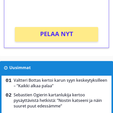
Saat heti 50 ilmaiskierrosta Tuohi 1000 -
peliin (arvo 0,20€ per kierros)!
Ei kierrätysvaatimusta!
PELAA NYT
Uusimmat
Valtteri Bottas kertoi karun syyn keskeytyksilleen
– ”Kaikki alkaa palaa”
Sebastien Ogierin kartanlukija kertoo
pysäyttävistä hetkistä: ”Nostin katseeni ja näin
suuret puut edessämme”