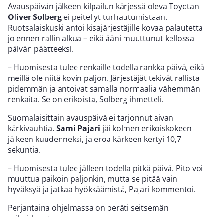
Avauspäivän jälkeen kilpailun kärjessä oleva Toyotan
Oliver Solberg
ei peitellyt turhautumistaan.
Ruotsalaiskuski antoi kisajärjestäjille kovaa palautetta
jo ennen rallin alkua – eikä ääni muuttunut kellossa
päivän päätteeksi.
– Huomisesta tulee renkaille todella rankka päivä, eikä
meillä ole niitä kovin paljon. Järjestäjät tekivät rallista
pidemmän ja antoivat samalla normaalia vähemmän
renkaita. Se on erikoista, Solberg ihmetteli.
Suomalaisittain avauspäivä ei tarjonnut aivan
kärkivauhtia.
Sami Pajari
jäi kolmen erikoiskokeen
jälkeen kuudenneksi, ja eroa kärkeen kertyi 10,7
sekuntia.
– Huomisesta tulee jälleen todella pitkä päivä. Pito voi
muuttua paikoin paljonkin, mutta se pitää vain
hyväksyä ja jatkaa hyökkäämistä, Pajari kommentoi.
Perjantaina ohjelmassa on peräti seitsemän