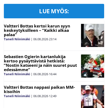
LUE MYÖS:
Valtteri Bottas kertoi karun syyn
keskeytyksilleen – ”Kaikki alkaa
palaa”
Taneli Niinimäki
|
06.08.2026
23:14
Sebastien Ogierin kartanlukija
kertoo pysäyttävistä hetkistä:
”Nostin katseeni ja näin suuret puut
edessämme”
Taneli Niinimäki
|
06.08.2026
16:44
Valtteri Bottas nappasi paikan MM-
kisoihin
Taneli Niinimäki
|
06.08.2026
12:49