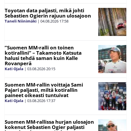
Toyotan data paljasti, mikä johti
Sebastien Ogierin rajuun ulosajoon
Taneli Niinimäki
|
04.08.2026
17:58
”Suomen MM-ralli on toinen
kotirallini” – Takamoto Katsuta
halusi tehdä saman kuin Kalle
Rovanperä
Kati Ojala
|
03.08.2026
20:15
Suomen MM-rallin voittaja Sami
Pajari paljasti, miltä kotirallin
paineet oikeasti tuntuivat
Kati Ojala
|
03.08.2026
17:37
Suomen MM-rallissa hurjan ulosajon
kokenut Sebastien Ogier paljasti