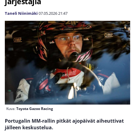
järjestäjiä
Taneli Niinimäki
07.05.2026
21:47
Kuva:
Toyota Gazoo Racing
Portugalin MM-rallin pitkät ajopäivät aiheuttivat
jälleen keskustelua.