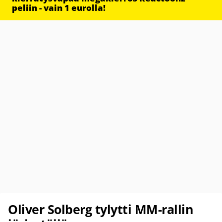
peliin - vain 1 eurolla!
Oliver Solberg tylytti MM-rallin