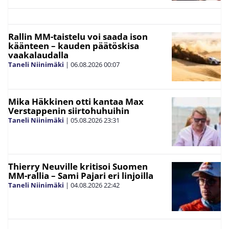
Rallin MM-taistelu voi saada ison
käänteen – kauden päätöskisa
vaakalaudalla
Taneli Niinimäki
|
06.08.2026
00:07
Mika Häkkinen otti kantaa Max
Verstappenin siirtohuhuihin
Taneli Niinimäki
|
05.08.2026
23:31
Thierry Neuville kritisoi Suomen
MM-rallia – Sami Pajari eri linjoilla
Taneli Niinimäki
|
04.08.2026
22:42