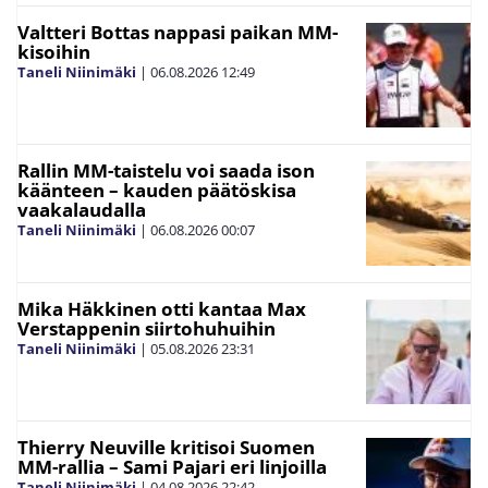
Valtteri Bottas nappasi paikan MM-
kisoihin
Taneli Niinimäki
|
06.08.2026
12:49
Rallin MM-taistelu voi saada ison
käänteen – kauden päätöskisa
vaakalaudalla
Taneli Niinimäki
|
06.08.2026
00:07
Mika Häkkinen otti kantaa Max
Verstappenin siirtohuhuihin
Taneli Niinimäki
|
05.08.2026
23:31
Thierry Neuville kritisoi Suomen
MM-rallia – Sami Pajari eri linjoilla
Taneli Niinimäki
|
04.08.2026
22:42