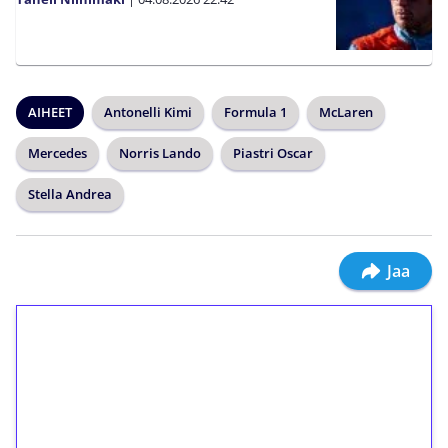
AIHEET
Antonelli Kimi
Formula 1
McLaren
Mercedes
Norris Lando
Piastri Oscar
Stella Andrea
Jaa
1€ = 10€ arvosta
ilmaiskierroksia ilman
kierrätystä!