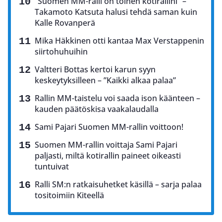
”Suomen MM-ralli on toinen kotirallini” –
Takamoto Katsuta halusi tehdä saman kuin
Kalle Rovanperä
Mika Häkkinen otti kantaa Max Verstappenin
siirtohuhuihin
Valtteri Bottas kertoi karun syyn
keskeytyksilleen – ”Kaikki alkaa palaa”
Rallin MM-taistelu voi saada ison käänteen –
kauden päätöskisa vaakalaudalla
Sami Pajari Suomen MM-rallin voittoon!
Suomen MM-rallin voittaja Sami Pajari
paljasti, miltä kotirallin paineet oikeasti
tuntuivat
Ralli SM:n ratkaisuhetket käsillä – sarja palaa
tositoimiin Kiteellä