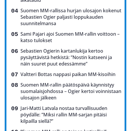
aikataulu
Suomen MM-rallissa hurjan ulosajon kokenut
Sebastien Ogier paljasti loppukauden
suunnitelmansa
Sami Pajari ajoi Suomen MM-rallin voittoon –
katso tulokset
Sebastien Ogierin kartanlukija kertoo
pysäyttävistä hetkistä: ”Nostin katseeni ja
näin suuret puut edessämme”
Valtteri Bottas nappasi paikan MM-kisoihin
Suomen MM-rallin päätöspäivä käynnistyy
suomalaisjohdossa – Ogier kertoi voinnistaan
ulosajon jälkeen
Jari-Matti Latvala nostaa turvallisuuden
pöydälle: ”Miksi rallin MM-sarjan pitäisi
kilpailla siellä?”