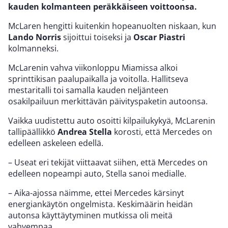
kauden kolmanteen peräkkäiseen voittoonsa.
McLaren hengitti kuitenkin hopeanuolten niskaan, kun
Lando Norris
sijoittui toiseksi ja
Oscar Piastri
kolmanneksi.
McLarenin vahva viikonloppu Miamissa alkoi
sprinttikisan paalupaikalla ja voitolla. Hallitseva
mestaritalli toi samalla kauden neljänteen
osakilpailuun merkittävän päivityspaketin autoonsa.
Vaikka uudistettu auto osoitti kilpailukykyä, McLarenin
tallipäällikkö
Andrea Stella
korosti, että Mercedes on
edelleen askeleen edellä.
– Useat eri tekijät viittaavat siihen, että Mercedes on
edelleen nopeampi auto, Stella sanoi medialle.
– Aika-ajossa näimme, ettei Mercedes kärsinyt
energiankäytön ongelmista. Keskimäärin heidän
autonsa käyttäytyminen mutkissa oli meitä
vahvempaa.