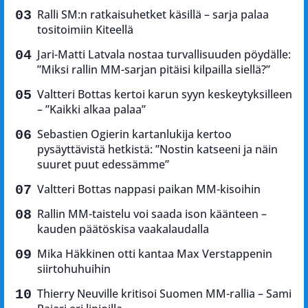
Ralli SM:n ratkaisuhetket käsillä – sarja palaa
tositoimiin Kiteellä
Jari-Matti Latvala nostaa turvallisuuden pöydälle:
”Miksi rallin MM-sarjan pitäisi kilpailla siellä?”
Valtteri Bottas kertoi karun syyn keskeytyksilleen
– ”Kaikki alkaa palaa”
Sebastien Ogierin kartanlukija kertoo
pysäyttävistä hetkistä: ”Nostin katseeni ja näin
suuret puut edessämme”
Valtteri Bottas nappasi paikan MM-kisoihin
Rallin MM-taistelu voi saada ison käänteen –
kauden päätöskisa vaakalaudalla
Mika Häkkinen otti kantaa Max Verstappenin
siirtohuhuihin
Thierry Neuville kritisoi Suomen MM-rallia – Sami