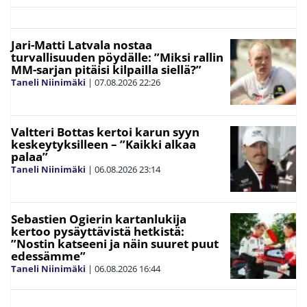
Jari-Matti Latvala nostaa
turvallisuuden pöydälle: ”Miksi rallin
MM-sarjan pitäisi kilpailla siellä?”
Taneli Niinimäki
|
07.08.2026
22:26
Valtteri Bottas kertoi karun syyn
keskeytyksilleen – ”Kaikki alkaa
palaa”
Taneli Niinimäki
|
06.08.2026
23:14
Sebastien Ogierin kartanlukija
kertoo pysäyttävistä hetkistä:
”Nostin katseeni ja näin suuret puut
edessämme”
Taneli Niinimäki
|
06.08.2026
16:44