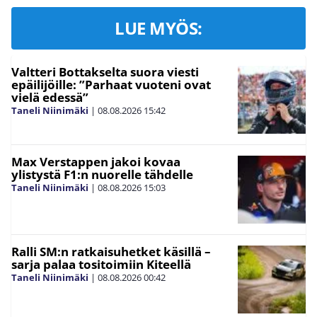
LUE MYÖS:
Valtteri Bottakselta suora viesti
epäilijöille: ”Parhaat vuoteni ovat
vielä edessä”
Taneli Niinimäki
|
08.08.2026
15:42
Max Verstappen jakoi kovaa
ylistystä F1:n nuorelle tähdelle
Taneli Niinimäki
|
08.08.2026
15:03
Ralli SM:n ratkaisuhetket käsillä –
sarja palaa tositoimiin Kiteellä
Taneli Niinimäki
|
08.08.2026
00:42