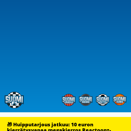
🎁 Huipputarjous jatkuu: 10 euron
kierrätysvapaa megakierros Reactoonz-