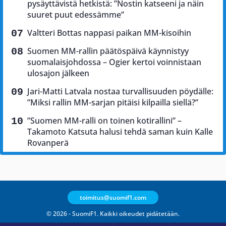
pysäyttävistä hetkistä: ”Nostin katseeni ja näin
suuret puut edessämme”
Valtteri Bottas nappasi paikan MM-kisoihin
Suomen MM-rallin päätöspäivä käynnistyy
suomalaisjohdossa – Ogier kertoi voinnistaan
ulosajon jälkeen
Jari-Matti Latvala nostaa turvallisuuden pöydälle:
”Miksi rallin MM-sarjan pitäisi kilpailla siellä?”
”Suomen MM-ralli on toinen kotirallini” –
Takamoto Katsuta halusi tehdä saman kuin Kalle
Rovanperä
toimitus@suomif1.com
© 2026 - SuomiF1. Kaikki oikeudet pidätetään.