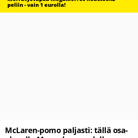
peliin - vain 1 eurolla!
McLaren-pomo paljasti: tällä osa-