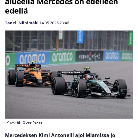
alueella Mercedes on edelleen
edellä
Taneli Niinimäki
14.05.2026
23:46
Kuva:
All Over Press
Mercedeksen Kimi Antonelli ajoi Miamissa jo