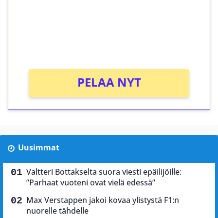
Talleta 1€
Saat heti 50 ilmaiskierrosta Tuohi 1000 -
peliin (arvo 0,20€ per kierros)!
Ei kierrätysvaatimusta!
PELAA NYT
Uusimmat
Valtteri Bottakselta suora viesti epäilijöille:
”Parhaat vuoteni ovat vielä edessä”
Max Verstappen jakoi kovaa ylistystä F1:n
nuorelle tähdelle