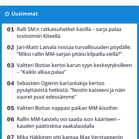
Uusimmat
Ralli SM:n ratkaisuhetket käsillä – sarja palaa
tositoimiin Kiteellä
Jari-Matti Latvala nostaa turvallisuuden pöydälle:
”Miksi rallin MM-sarjan pitäisi kilpailla siellä?”
Valtteri Bottas kertoi karun syyn keskeytyksilleen
– ”Kaikki alkaa palaa”
Sebastien Ogierin kartanlukija kertoo
pysäyttävistä hetkistä: ”Nostin katseeni ja näin
suuret puut edessämme”
Valtteri Bottas nappasi paikan MM-kisoihin
Rallin MM-taistelu voi saada ison käänteen –
kauden päätöskisa vaakalaudalla
Mika Häkkinen otti kantaa Max Verstappenin