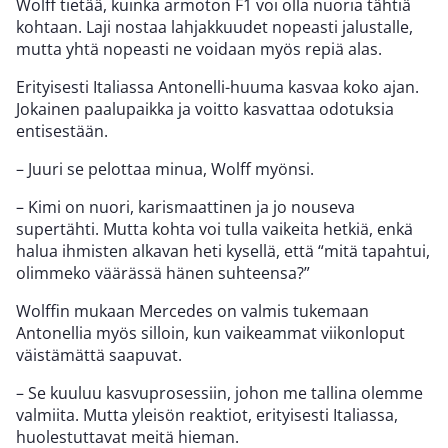
Wolff tietää, kuinka armoton F1 voi olla nuoria tähtiä
kohtaan. Laji nostaa lahjakkuudet nopeasti jalustalle,
mutta yhtä nopeasti ne voidaan myös repiä alas.
Erityisesti Italiassa Antonelli-huuma kasvaa koko ajan.
Jokainen paalupaikka ja voitto kasvattaa odotuksia
entisestään.
– Juuri se pelottaa minua, Wolff myönsi.
– Kimi on nuori, karismaattinen ja jo nouseva
supertähti. Mutta kohta voi tulla vaikeita hetkiä, enkä
halua ihmisten alkavan heti kysellä, että “mitä tapahtui,
olimmeko väärässä hänen suhteensa?”
Wolffin mukaan Mercedes on valmis tukemaan
Antonellia myös silloin, kun vaikeammat viikonloput
väistämättä saapuvat.
– Se kuuluu kasvuprosessiin, johon me tallina olemme
valmiita. Mutta yleisön reaktiot, erityisesti Italiassa,
huolestuttavat meitä hieman.