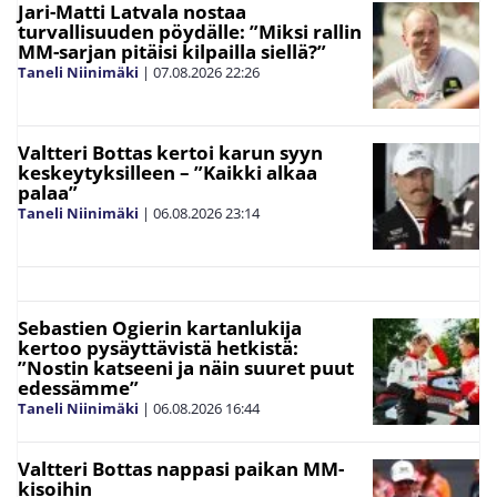
Jari-Matti Latvala nostaa
turvallisuuden pöydälle: ”Miksi rallin
MM-sarjan pitäisi kilpailla siellä?”
Taneli Niinimäki
|
07.08.2026
22:26
Valtteri Bottas kertoi karun syyn
keskeytyksilleen – ”Kaikki alkaa
palaa”
Taneli Niinimäki
|
06.08.2026
23:14
Sebastien Ogierin kartanlukija
kertoo pysäyttävistä hetkistä:
”Nostin katseeni ja näin suuret puut
edessämme”
Taneli Niinimäki
|
06.08.2026
16:44
Valtteri Bottas nappasi paikan MM-
kisoihin