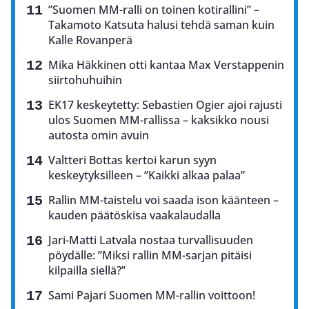
”Suomen MM-ralli on toinen kotirallini” –
Takamoto Katsuta halusi tehdä saman kuin
Kalle Rovanperä
Mika Häkkinen otti kantaa Max Verstappenin
siirtohuhuihin
EK17 keskeytetty: Sebastien Ogier ajoi rajusti
ulos Suomen MM-rallissa – kaksikko nousi
autosta omin avuin
Valtteri Bottas kertoi karun syyn
keskeytyksilleen – ”Kaikki alkaa palaa”
Rallin MM-taistelu voi saada ison käänteen –
kauden päätöskisa vaakalaudalla
Jari-Matti Latvala nostaa turvallisuuden
pöydälle: ”Miksi rallin MM-sarjan pitäisi
kilpailla siellä?”
Sami Pajari Suomen MM-rallin voittoon!