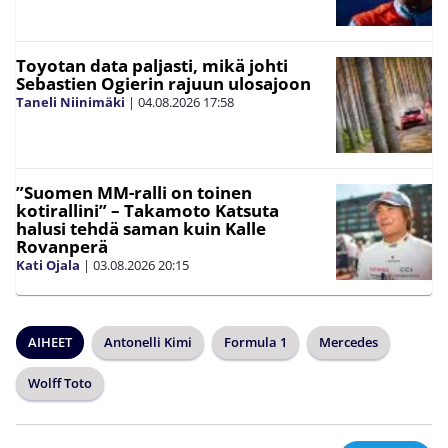
Toyotan data paljasti, mikä johti
Sebastien Ogierin rajuun ulosajoon
Taneli Niinimäki
|
04.08.2026
17:58
”Suomen MM-ralli on toinen
kotirallini” – Takamoto Katsuta
halusi tehdä saman kuin Kalle
Rovanperä
Kati Ojala
|
03.08.2026
20:15
AIHEET
Antonelli Kimi
Formula 1
Mercedes
Wolff Toto