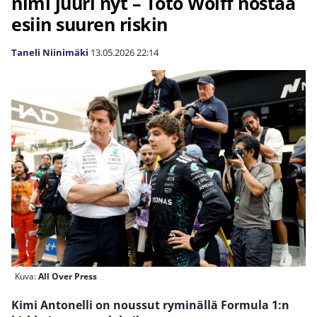
nimi juuri nyt – Toto Wolff nostaa
esiin suuren riskin
Taneli Niinimäki
13.05.2026
22:14
Kuva:
All Over Press
Kimi Antonelli on noussut ryminällä Formula 1:n