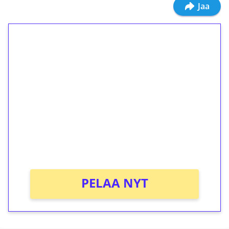
Jaa
1€ = 10€ arvosta
ilmaiskierroksia ilman
kierrätystä!
Talleta 1€
Saat heti 50 ilmaiskierrosta Tuohi 1000 -
peliin (arvo 0,20€ per kierros)!
Ei kierrätysvaatimusta!
PELAA NYT