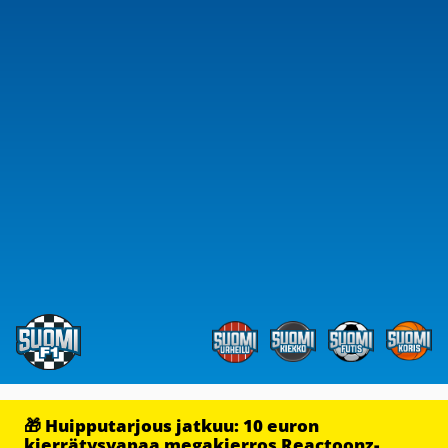
🎁 Huipputarjous jatkuu: 10 euron
kierrätysvapaa megakierros Reactoonz-