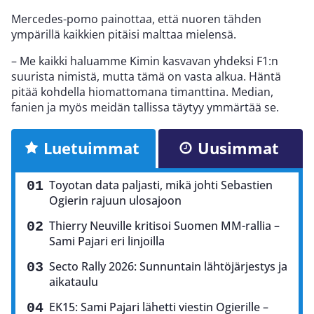
Mercedes-pomo painottaa, että nuoren tähden
ympärillä kaikkien pitäisi malttaa mielensä.
– Me kaikki haluamme Kimin kasvavan yhdeksi F1:n
suurista nimistä, mutta tämä on vasta alkua. Häntä
pitää kohdella hiomattomana timanttina. Median,
fanien ja myös meidän tallissa täytyy ymmärtää se.
Luetuimmat
Uusimmat
Toyotan data paljasti, mikä johti Sebastien
Ogierin rajuun ulosajoon
Thierry Neuville kritisoi Suomen MM-rallia –
Sami Pajari eri linjoilla
Secto Rally 2026: Sunnuntain lähtöjärjestys ja
aikataulu
EK15: Sami Pajari lähetti viestin Ogierille –