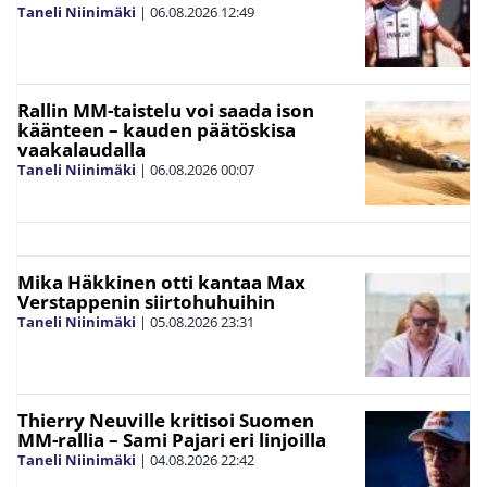
Taneli Niinimäki
|
06.08.2026
12:49
Rallin MM-taistelu voi saada ison
käänteen – kauden päätöskisa
vaakalaudalla
Taneli Niinimäki
|
06.08.2026
00:07
Mika Häkkinen otti kantaa Max
Verstappenin siirtohuhuihin
Taneli Niinimäki
|
05.08.2026
23:31
Thierry Neuville kritisoi Suomen
MM-rallia – Sami Pajari eri linjoilla
Taneli Niinimäki
|
04.08.2026
22:42