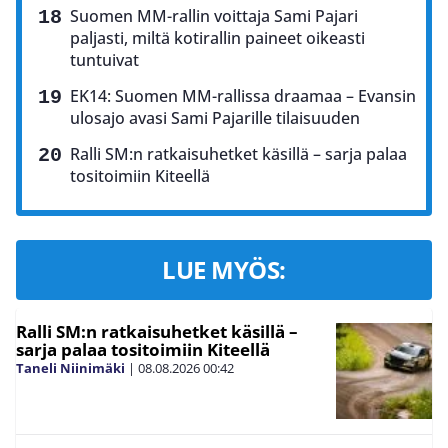
Suomen MM-rallin voittaja Sami Pajari
paljasti, miltä kotirallin paineet oikeasti
tuntuivat
EK14: Suomen MM-rallissa draamaa – Evansin
ulosajo avasi Sami Pajarille tilaisuuden
Ralli SM:n ratkaisuhetket käsillä – sarja palaa
tositoimiin Kiteellä
LUE MYÖS:
Ralli SM:n ratkaisuhetket käsillä –
sarja palaa tositoimiin Kiteellä
Taneli Niinimäki
|
08.08.2026
00:42