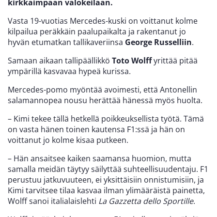
kirkkaimpaan valokeilaan.
Vasta 19-vuotias Mercedes-kuski on voittanut kolme
kilpailua peräkkäin paalupaikalta ja rakentanut jo
hyvän etumatkan tallikaveriinsa
George Russelliin
.
Samaan aikaan tallipäällikkö
Toto Wolff
yrittää pitää
ympärillä kasvavaa hypeä kurissa.
Mercedes-pomo myöntää avoimesti, että Antonellin
salamannopea nousu herättää hänessä myös huolta.
– Kimi tekee tällä hetkellä poikkeuksellista työtä. Tämä
on vasta hänen toinen kautensa F1:ssä ja hän on
voittanut jo kolme kisaa putkeen.
– Hän ansaitsee kaiken saamansa huomion, mutta
samalla meidän täytyy säilyttää suhteellisuudentaju. F1
perustuu jatkuvuuteen, ei yksittäisiin onnistumisiin, ja
Kimi tarvitsee tilaa kasvaa ilman ylimääräistä painetta,
Wolff sanoi italialaislehti
La Gazzetta dello Sportille
.