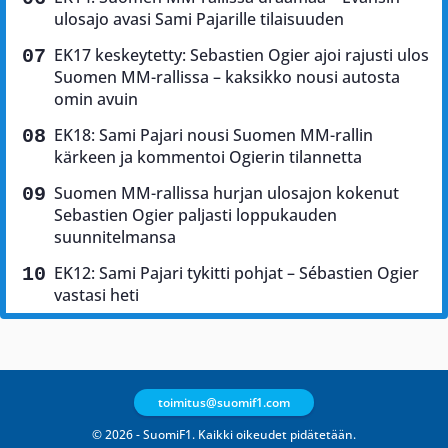
ulosajo avasi Sami Pajarille tilaisuuden
EK17 keskeytetty: Sebastien Ogier ajoi rajusti ulos
Suomen MM-rallissa – kaksikko nousi autosta
omin avuin
EK18: Sami Pajari nousi Suomen MM-rallin
kärkeen ja kommentoi Ogierin tilannetta
Suomen MM-rallissa hurjan ulosajon kokenut
Sebastien Ogier paljasti loppukauden
suunnitelmansa
EK12: Sami Pajari tykitti pohjat – Sébastien Ogier
vastasi heti
toimitus@suomif1.com
© 2026 - SuomiF1. Kaikki oikeudet pidätetään.