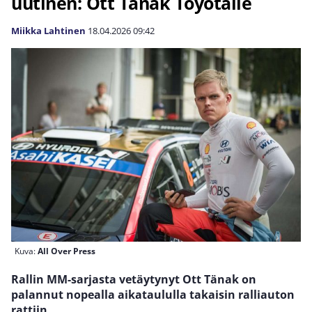
uutinen: Ott Tänak Toyotalle
Miikka Lahtinen
18.04.2026
09:42
Kuva:
All Over Press
Rallin MM-sarjasta vetäytynyt Ott Tänak on
palannut nopealla aikataululla takaisin ralliauton
rattiin.