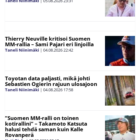
Taneli Niinimäki
|
05.08.2026
23:31
Thierry Neuville kritisoi Suomen
MM-rallia – Sami Pajari eri linjoilla
Taneli Niinimäki
|
04.08.2026
22:42
Toyotan data paljasti, mikä johti
Sebastien Ogierin rajuun ulosajoon
Taneli Niinimäki
|
04.08.2026
17:58
”Suomen MM-ralli on toinen
kotirallini” – Takamoto Katsuta
halusi tehdä saman kuin Kalle
Rovanperä