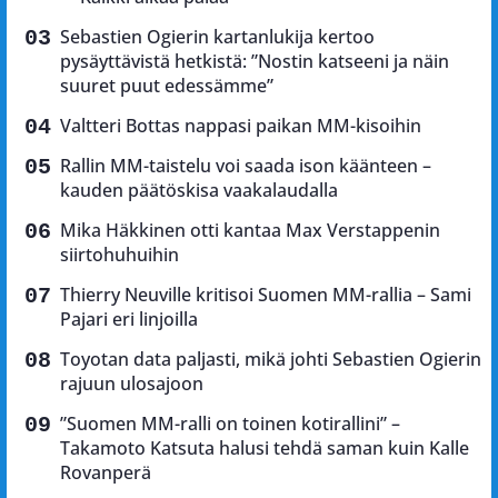
Sebastien Ogierin kartanlukija kertoo
pysäyttävistä hetkistä: ”Nostin katseeni ja näin
suuret puut edessämme”
Valtteri Bottas nappasi paikan MM-kisoihin
Rallin MM-taistelu voi saada ison käänteen –
kauden päätöskisa vaakalaudalla
Mika Häkkinen otti kantaa Max Verstappenin
siirtohuhuihin
Thierry Neuville kritisoi Suomen MM-rallia – Sami
Pajari eri linjoilla
Toyotan data paljasti, mikä johti Sebastien Ogierin
rajuun ulosajoon
”Suomen MM-ralli on toinen kotirallini” –
Takamoto Katsuta halusi tehdä saman kuin Kalle
Rovanperä