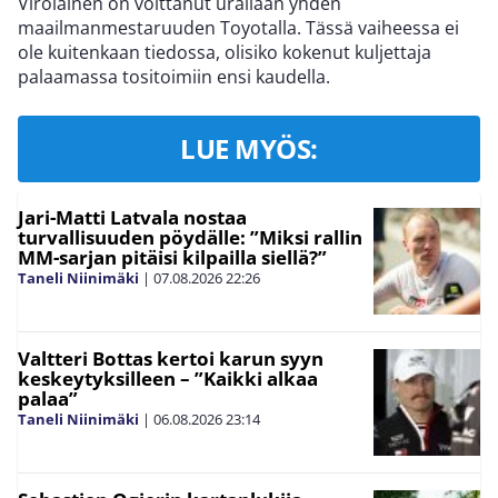
Virolainen on voittanut urallaan yhden
maailmanmestaruuden Toyotalla. Tässä vaiheessa ei
ole kuitenkaan tiedossa, olisiko kokenut kuljettaja
palaamassa tositoimiin ensi kaudella.
LUE MYÖS:
Jari-Matti Latvala nostaa
turvallisuuden pöydälle: ”Miksi rallin
MM-sarjan pitäisi kilpailla siellä?”
Taneli Niinimäki
|
07.08.2026
22:26
Valtteri Bottas kertoi karun syyn
keskeytyksilleen – ”Kaikki alkaa
palaa”
Taneli Niinimäki
|
06.08.2026
23:14