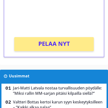
Talleta 1€
Saat heti 50 ilmaiskierrosta Tuohi 1000 -
peliin (arvo 0,20€ per kierros)!
Ei kierrätysvaatimusta!
PELAA NYT
Uusimmat
Jari-Matti Latvala nostaa turvallisuuden pöydälle:
”Miksi rallin MM-sarjan pitäisi kilpailla siellä?”
Valtteri Bottas kertoi karun syyn keskeytyksilleen
– ”Kaikki alkaa palaa”