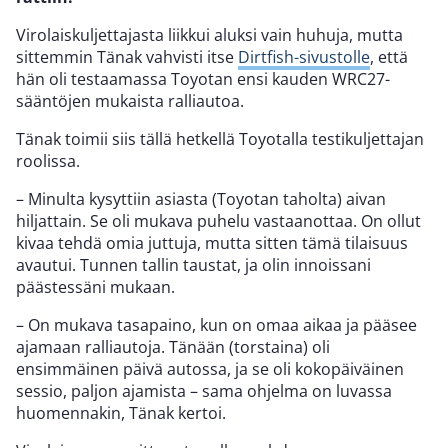
Virolaiskuljettajasta liikkui aluksi vain huhuja, mutta
sittemmin Tänak vahvisti itse
Dirtfish-sivustolle
, että
hän oli testaamassa Toyotan ensi kauden WRC27-
sääntöjen mukaista ralliautoa.
Tänak toimii siis tällä hetkellä Toyotalla testikuljettajan
roolissa.
– Minulta kysyttiin asiasta (Toyotan taholta) aivan
hiljattain. Se oli mukava puhelu vastaanottaa. On ollut
kivaa tehdä omia juttuja, mutta sitten tämä tilaisuus
avautui. Tunnen tallin taustat, ja olin innoissani
päästessäni mukaan.
– On mukava tasapaino, kun on omaa aikaa ja pääsee
ajamaan ralliautoja. Tänään (torstaina) oli
ensimmäinen päivä autossa, ja se oli kokopäiväinen
sessio, paljon ajamista – sama ohjelma on luvassa
huomennakin, Tänak kertoi.