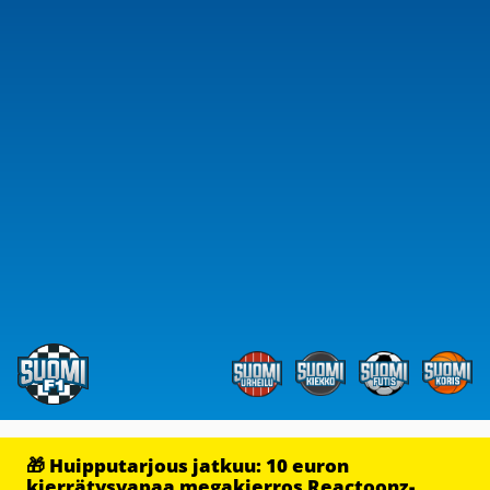
🎁 Huipputarjous jatkuu: 10 euron
kierrätysvapaa megakierros Reactoonz-