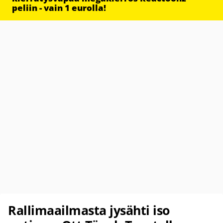
peliin - vain 1 eurolla!
Rallimaailmasta jysähti iso