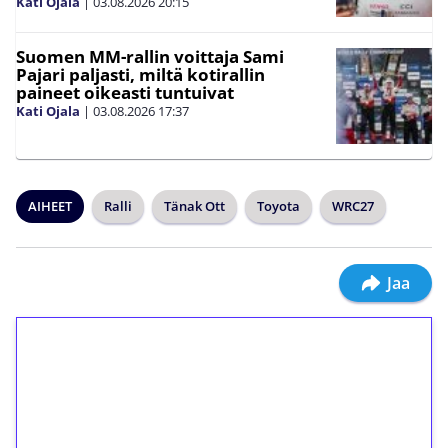
Kati Ojala
|
03.08.2026
20:15
Suomen MM-rallin voittaja Sami
Pajari paljasti, miltä kotirallin
paineet oikeasti tuntuivat
Kati Ojala
|
03.08.2026
17:37
AIHEET
Ralli
Tänak Ott
Toyota
WRC27
Jaa
1€ = 10€ arvosta
ilmaiskierroksia ilman
kierrätystä!