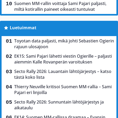
Suomen MM-rallin voittaja Sami Pajari paljasti,
miltä kotirallin paineet oikeasti tuntuivat
Luetuimmat
Toyotan data paljasti, mikä johti Sebastien Ogierin
rajuun ulosajoon
EK15: Sami Pajari lähetti viestin Ogierille – paljasti
aiemmin Kalle Rovanperän varoituksen
Secto Rally 2026: Lauantain lähtöjärjestys – katso
tästä koko lista
Thierry Neuville kritisoi Suomen MM-rallia – Sami
Pajari eri linjoilla
Secto Rally 2026: Sunnuntain lähtöjärjestys ja
aikataulu
EK14: Suomen MM-rallissa draamaa – Evansin