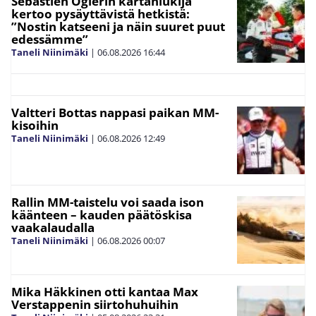
Sebastien Ogierin kartanlukija
kertoo pysäyttävistä hetkistä:
”Nostin katseeni ja näin suuret puut
edessämme”
Taneli Niinimäki
|
06.08.2026
16:44
Valtteri Bottas nappasi paikan MM-
kisoihin
Taneli Niinimäki
|
06.08.2026
12:49
Rallin MM-taistelu voi saada ison
käänteen – kauden päätöskisa
vaakalaudalla
Taneli Niinimäki
|
06.08.2026
00:07
Mika Häkkinen otti kantaa Max
Verstappenin siirtohuhuihin