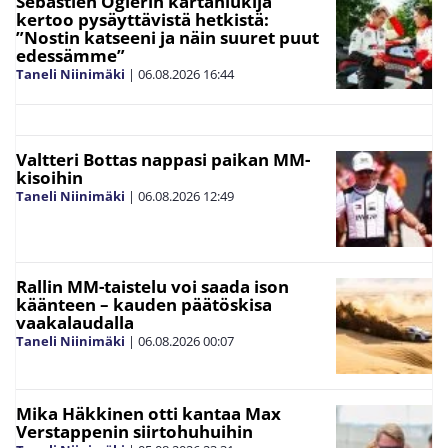
Sebastien Ogierin kartanlukija
kertoo pysäyttävistä hetkistä:
”Nostin katseeni ja näin suuret puut
edessämme”
Taneli Niinimäki
|
06.08.2026
16:44
Valtteri Bottas nappasi paikan MM-
kisoihin
Taneli Niinimäki
|
06.08.2026
12:49
Rallin MM-taistelu voi saada ison
käänteen – kauden päätöskisa
vaakalaudalla
Taneli Niinimäki
|
06.08.2026
00:07
Mika Häkkinen otti kantaa Max
Verstappenin siirtohuhuihin