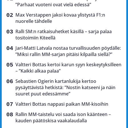
”Parhaat vuoteni ovat vielä edessä”
Max Verstappen jakoi kovaa ylistystä F1:n
nuorelle tähdelle
Ralli SM:n ratkaisuhetket käsillä – sarja palaa
tositoimiin Kiteellä
Jari-Matti Latvala nostaa turvallisuuden pöydälle:
”Miksi rallin MM-sarjan pitäisi kilpailla siellä?”
Valtteri Bottas kertoi karun syyn keskeytyksilleen
– ”Kaikki alkaa palaa”
Sebastien Ogierin kartanlukija kertoo
pysäyttävistä hetkistä: ”Nostin katseeni ja näin
suuret puut edessämme”
Valtteri Bottas nappasi paikan MM-kisoihin
Rallin MM-taistelu voi saada ison käänteen –
kauden päätöskisa vaakalaudalla