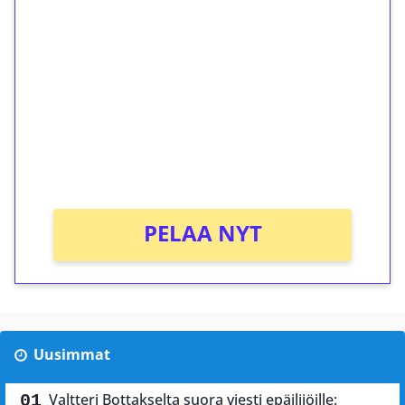
ilmaiskierroksia ilman
kierrätystä!
Talleta 1€
Saat heti 50 ilmaiskierrosta Tuohi 1000 -
peliin (arvo 0,20€ per kierros)!
Ei kierrätysvaatimusta!
PELAA NYT
Uusimmat
Valtteri Bottakselta suora viesti epäilijöille: