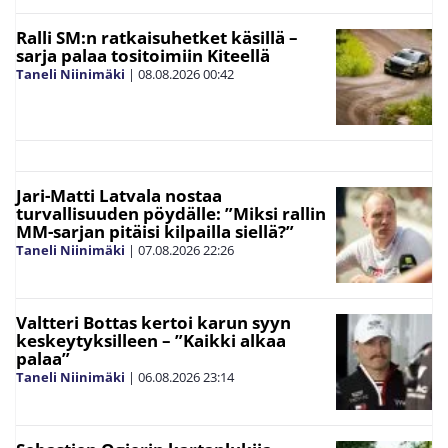
Ralli SM:n ratkaisuhetket käsillä –
sarja palaa tositoimiin Kiteellä
Taneli Niinimäki
|
08.08.2026
00:42
Jari-Matti Latvala nostaa
turvallisuuden pöydälle: ”Miksi rallin
MM-sarjan pitäisi kilpailla siellä?”
Taneli Niinimäki
|
07.08.2026
22:26
Valtteri Bottas kertoi karun syyn
keskeytyksilleen – ”Kaikki alkaa
palaa”
Taneli Niinimäki
|
06.08.2026
23:14