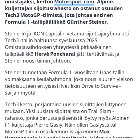
omistajaksi, kertoo
Motorsport.com
. Alpine-
kuljettajan sijoitusrahasto on ostanut osuuden
Tech3 MotoGP -tiimistä, jota johtaa entinen
Formula 1 -tallipäällikkö Günther Steiner.
Steinerin ja IKON Capitalin vetämä sijoittajaryhmä otti
Tech3 -tallin haltuunsa syyskuussa 2025.
Omistajavaihdoksen yhteydessä pitkäaikainen
tallipäällikkö
Hervé Poncharal
jätti tehtävänsä, ja
Steiner nousi tiimin johtoon.
Steiner tunnetaan Formula 1 -vuosiltaan Haas-tallin
voimakkaana keulahahmona, joka nousi suuren yleisön
tietoisuuteen erityisesti Netflixin Drive to Survive -
sarjan myötä.
Tech3 kertoi perjantaina uusien sijoittajien liittyneen
mukaan. Yksi uusista sijoittajista on Trail Slam -
rahasto, jonka perustajajäsenistä löytyy myös Alpinen
F1-kuljettaja Pierre Gasly. Näin ollen Gaslystä tuli
MotoGP-tiimin osakkeenomistaja ennen
Max