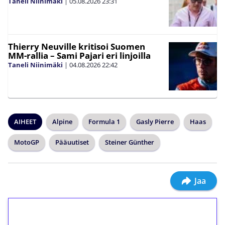
Taneli Niinimäki
|
05.08.2026
23:31
Thierry Neuville kritisoi Suomen
MM-rallia – Sami Pajari eri linjoilla
Taneli Niinimäki
|
04.08.2026
22:42
AIHEET
Alpine
Formula 1
Gasly Pierre
Haas
MotoGP
Pääuutiset
Steiner Günther
Jaa
1€ = 10€ arvosta