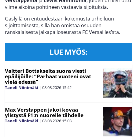
Verstappenia
ja
Lewis Hamiltonia
, joiden on kerrottu
viime aikoina pohtineen vastaavia sijoituksia.
Gaslyllä on entuudestaan kokemusta urheiluun
sijoittamisesta, sillä hän omistaa osuuden
ranskalaisesta jalkapalloseurasta FC Versailles’sta.
LUE MYÖS:
Valtteri Bottakselta suora viesti
epäilijöille: ”Parhaat vuoteni ovat
vielä edessä”
Taneli Niinimäki
|
08.08.2026
15:42
Max Verstappen jakoi kovaa
ylistystä F1:n nuorelle tähdelle
Taneli Niinimäki
|
08.08.2026
15:03