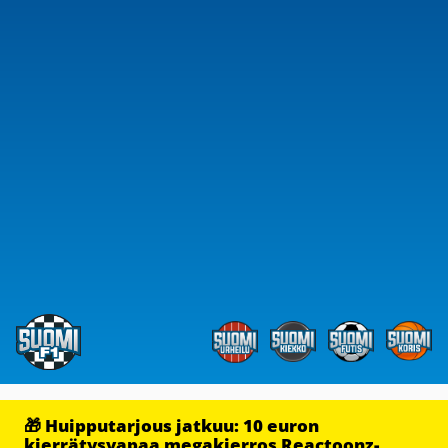
🎁 Huipputarjous jatkuu: 10 euron
kierrätysvapaa megakierros Reactoonz-