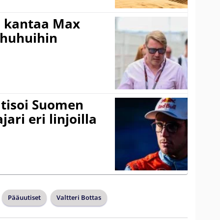
i kantaa Max
ohuhuihin
itisoi Suomen
ari eri linjoilla
Pääuutiset
Valtteri Bottas