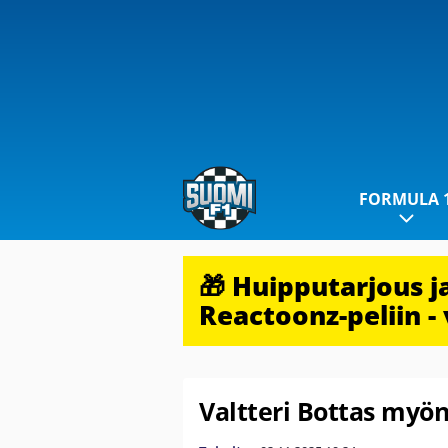
FORMULA 
🎁 Huipputarjous 
Reactoonz-peliin - 
Valtteri Bottas myön