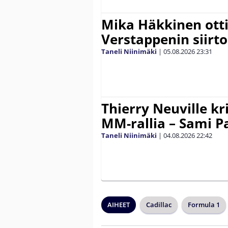
Mika Häkkinen ott
Verstappenin siirt
Taneli Niinimäki
|
05.08.2026
23:31
Thierry Neuville kr
MM-rallia – Sami Paj
Taneli Niinimäki
|
04.08.2026
22:42
AIHEET
Cadillac
Formula 1