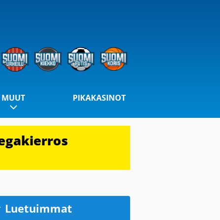
MUUT
PIKAKASINOT
egakierros
Luetuimmat