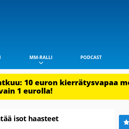
1
MM-RALLI
PODCAST
jatkuu: 10 euron kierrätysvapaa m
vain 1 eurolla!
tää isot haasteet