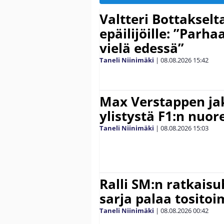
Valtteri Bottakselt
epäilijöille: ”Parha
vielä edessä”
Taneli Niinimäki
|
08.08.2026
15:42
Max Verstappen ja
ylistystä F1:n nuore
Taneli Niinimäki
|
08.08.2026
15:03
Ralli SM:n ratkaisu
sarja palaa tositoim
Taneli Niinimäki
|
08.08.2026
00:42