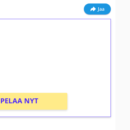
Jaa
ilmaiskierroksia ilman
osta Tuohi 1000 -peliin (arvo 0,20€ per
PELAA NYT