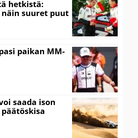
ä hetkistä:
a näin suuret puut
ppasi paikan MM-
voi saada ison
 päätöskisa