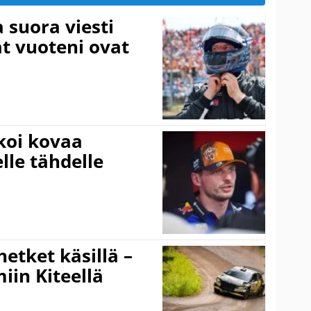
a suora viesti
at vuoteni ovat
koi kovaa
lle tähdelle
hetket käsillä –
iin Kiteellä