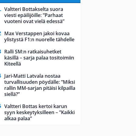
Valtteri Bottakselta suora
viesti epäilijöille: ”Parhaat
vuoteni ovat vielä edessä”
Max Verstappen jakoi kovaa
ylistystä F1:n nuorelle tähdelle
Ralli SM:n ratkaisuhetket
käsillä – sarja palaa tositoimiin
Kiteellä
Jari-Matti Latvala nostaa
turvallisuuden pöydälle: ”Miksi
rallin MM-sarjan pitäisi kilpailla
siellä?”
Valtteri Bottas kertoi karun
syyn keskeytyksilleen – ”Kaikki
alkaa palaa”