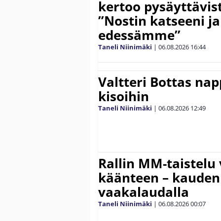
kertoo pysäyttävist
”Nostin katseeni j
edessämme”
Taneli Niinimäki
|
06.08.2026
16:44
Valtteri Bottas na
kisoihin
Taneli Niinimäki
|
06.08.2026
12:49
Rallin MM-taistelu 
käänteen – kauden
vaakalaudalla
Taneli Niinimäki
|
06.08.2026
00:07