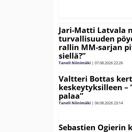
Jari-Matti Latvala 
turvallisuuden pöyd
rallin MM-sarjan pit
siellä?”
Taneli Niinimäki
|
07.08.2026
22:26
Valtteri Bottas ker
keskeytyksilleen – 
palaa”
Taneli Niinimäki
|
06.08.2026
23:14
Sebastien Ogierin 