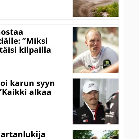
nostaa
älle: ”Miksi
äisi kilpailla
toi karun syyn
”Kaikki alkaa
kartanlukija