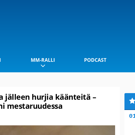
1
MM-RALLI
PODCAST
 jälleen hurjia käänteitä –
nni mestaruudessa