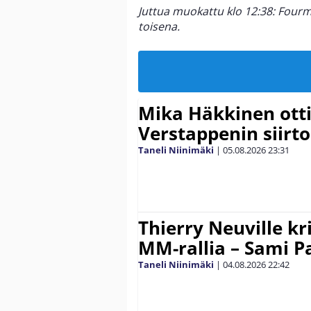
Juttua muokattu klo 12:38: Fourm
toisena.
Mika Häkkinen ott
Verstappenin siirt
Taneli Niinimäki
|
05.08.2026
23:31
Thierry Neuville kr
MM-rallia – Sami Paj
Taneli Niinimäki
|
04.08.2026
22:42