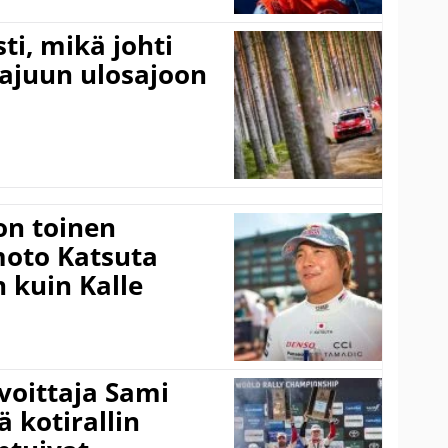
ti, mikä johti
rajuun ulosajoon
on toinen
amoto Katsuta
 kuin Kalle
voittaja Sami
ä kotirallin