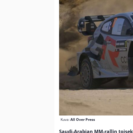
Kuva:
All Over Press
Saudi-Arabian MM-rallin toiseks