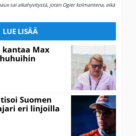
aux sai aikahyvitystä, joten Ogier kolmantena, eikä
LUE LISÄÄ
i kantaa Max
ohuhuihin
itisoi Suomen
ari eri linjoilla