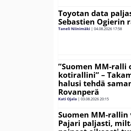
Toyotan data paljas
Sebastien Ogierin 
Taneli Niinimäki
|
04.08.2026
17:58
”Suomen MM-ralli 
kotirallini” – Tak
halusi tehdä saman
Rovanperä
Kati Ojala
|
03.08.2026
20:15
Suomen MM-rallin 
Pajari paljasti, milt