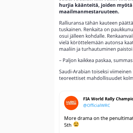
hurjia käänteitä, joiden myötä 
maailmanmestaruuteen.
Ralliuransa tähän kauteen päätt
tuskainen. Renkaita on paukkunut
osui jälleen kohdalle. Renkaanvai
vielä köröttelemään autonsa ka
maaliin ja turhautuminen paisto
– Paljon kaikkea paskaa, summas
Saudi-Arabian toiseksi viimeinen
teoreettiset mahdollisuudet ko
FIA World Rally Champi
@OfficialWRC
More drama on the penultimate
5th