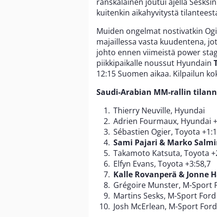
ranskalainen joutui ajella Sesks
kuitenkin aikahyvitystä tilanteest
Muiden ongelmat nostivatkin Ogie
majaillessa vasta kuudentena, jot
johto ennen viimeistä power stage
piikkipaikalle noussut Hyundain
12:15 Suomen aikaa. Kilpailun kok
Saudi-Arabian MM-rallin tilann
Thierry Neuville, Hyundai
Adrien Fourmaux, Hyundai +
Sébastien Ogier, Toyota +1:1
Sami Pajari & Marko Salmi
Takamoto Katsuta, Toyota +
Elfyn Evans, Toyota +3:58,7
Kalle Rovanperä & Jonne H
Grégoire Munster, M-Sport F
Martins Sesks, M-Sport Ford
Josh McErlean, M-Sport Ford