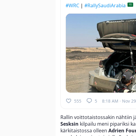
#WRC
|
#RallySaudiArabia
555
5
8:18 AM · Nov 29
Rallin voittotaistossakin nähtiin 
Sesksin
kilpailu meni pipariksi k
kärkitaistossa olleen
Adrien Fo