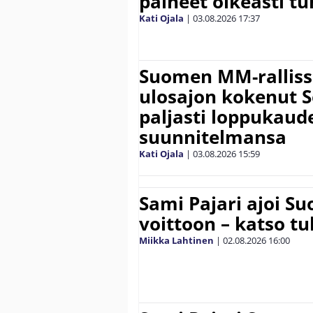
paineet oikeasti tu
Kati Ojala
|
03.08.2026
17:37
Suomen MM-ralliss
ulosajon kokenut S
paljasti loppukaud
suunnitelmansa
Kati Ojala
|
03.08.2026
15:59
Sami Pajari ajoi S
voittoon – katso tu
Miikka Lahtinen
|
02.08.2026
16:00