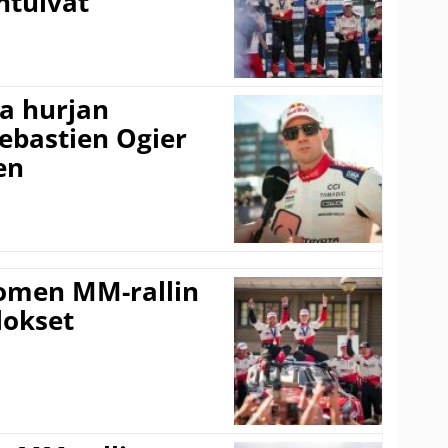
ntuivat
a hurjan
ebastien Ogier
en
uomen MM-rallin
lokset