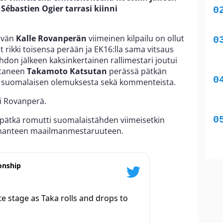
Sébastien Ogier tarrasi kiinni
ävän
Kalle Rovanperän
viimeinen kilpailu on ollut
 rikki toisensa perään ja EK16:lla sama vitsaus
hdon jälkeen kaksinkertainen rallimestari joutui
ataneen
Takamoto Katsutan
perässä pätkän
i suomalaisen olemuksesta sekä kommenteista.
i Rovanperä.
 pätkä romutti suomalaistähden viimeisetkin
lmanteen maailmanmestaruuteen.
onship
 stage as Taka rolls and drops to