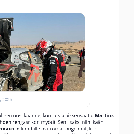
, 2025
jälleen uusi käänne, kun latvialaissensaatio
Martins
ahden rengasrikon myötä. Sen lisäksi niin ikään
urmaux´n
kohdalle osui omat ongelmat, kun