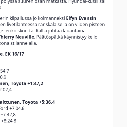
in pölyssä suuren osan matkasta. Hyundai-kuski sai
a.
rin kilpailussa jo kolmanneksi
Elfyn Evansin
en livetilanteessa ranskalaisella on viiden pisteen
 -erikoiskoetta. Rallia johtaa lauantaina
Thierry Neuville
. Päätöspätkä käynnistyy kello
onaistilanne alla.
e, EK 16/17
54,7
0,9
nen, Toyota +1:47,2
2:02,4
alttunen, Toyota +5:36,4
ord +7:04,6
 +7:42,8
 +8:24,8