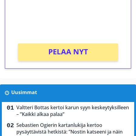
Talleta 1€
Saat heti 50 ilmaiskierrosta Tuohi 1000 -
peliin (arvo 0,20€ per kierros)!
Ei kierrätysvaatimusta!
PELAA NYT
Uusimmat
Valtteri Bottas kertoi karun syyn keskeytyksilleen
– ”Kaikki alkaa palaa”
Sebastien Ogierin kartanlukija kertoo
pysäyttävistä hetkistä: ”Nostin katseeni ja näin