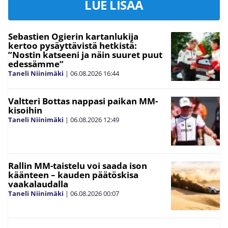
LUE LISÄÄ
Sebastien Ogierin kartanlukija
kertoo pysäyttävistä hetkistä:
”Nostin katseeni ja näin suuret puut
edessämme”
Taneli Niinimäki
|
06.08.2026
16:44
Valtteri Bottas nappasi paikan MM-
kisoihin
Taneli Niinimäki
|
06.08.2026
12:49
Rallin MM-taistelu voi saada ison
käänteen – kauden päätöskisa
vaakalaudalla
Taneli Niinimäki
|
06.08.2026
00:07