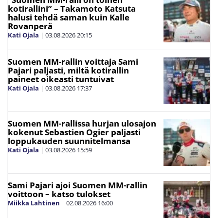
kotirallini” – Takamoto Katsuta
halusi tehdä saman kuin Kalle
Rovanperä
Kati Ojala
|
03.08.2026
20:15
Suomen MM-rallin voittaja Sami
Pajari paljasti, miltä kotirallin
paineet oikeasti tuntuivat
Kati Ojala
|
03.08.2026
17:37
Suomen MM-rallissa hurjan ulosajon
kokenut Sebastien Ogier paljasti
loppukauden suunnitelmansa
Kati Ojala
|
03.08.2026
15:59
Sami Pajari ajoi Suomen MM-rallin
voittoon – katso tulokset
Miikka Lahtinen
|
02.08.2026
16:00