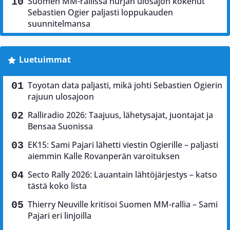
Suomen MM-rallissa hurjan ulosajon kokenut
Sebastien Ogier paljasti loppukauden
suunnitelmansa
Luetuimmat
Toyotan data paljasti, mikä johti Sebastien Ogierin
rajuun ulosajoon
Ralliradio 2026: Taajuus, lähetysajat, juontajat ja
Bensaa Suonissa
EK15: Sami Pajari lähetti viestin Ogierille – paljasti
aiemmin Kalle Rovanperän varoituksen
Secto Rally 2026: Lauantain lähtöjärjestys – katso
tästä koko lista
Thierry Neuville kritisoi Suomen MM-rallia – Sami
Pajari eri linjoilla