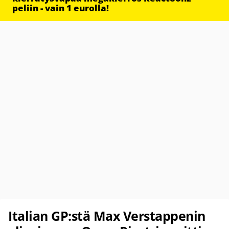
peliin - vain 1 eurolla!
Italian GP:stä Max Verstappenin