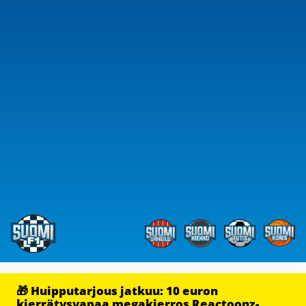
🎁 Huipputarjous jatkuu: 10 euron
kierrätysvapaa megakierros Reactoonz-