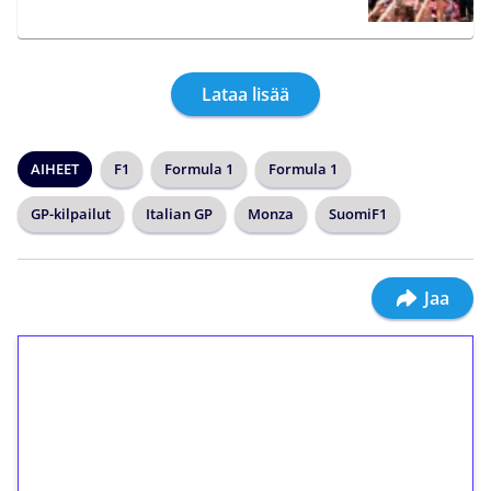
Lataa lisää
AIHEET
F1
Formula 1
Formula 1
GP-kilpailut
Italian GP
Monza
SuomiF1
Jaa
1€ = 10€ arvosta
ilmaiskierroksia ilman
kierrätystä!