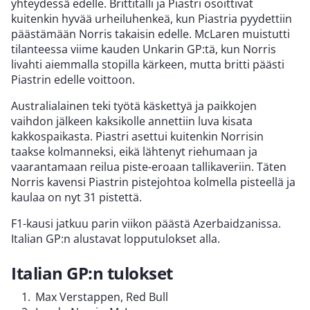
yhteydessä edelle. Brittitalli ja Piastri osoittivat
kuitenkin hyvää urheiluhenkeä, kun Piastria pyydettiin
päästämään Norris takaisin edelle. McLaren muistutti
tilanteessa viime kauden Unkarin GP:tä, kun Norris
livahti aiemmalla stopilla kärkeen, mutta britti päästi
Piastrin edelle voittoon.
Australialainen teki työtä käskettyä ja paikkojen
vaihdon jälkeen kaksikolle annettiin luva kisata
kakkospaikasta. Piastri asettui kuitenkin Norrisin
taakse kolmanneksi, eikä lähtenyt riehumaan ja
vaarantamaan reilua piste-eroaan tallikaveriin. Täten
Norris kavensi Piastrin pistejohtoa kolmella pisteellä ja
kaulaa on nyt 31 pistettä.
F1-kausi jatkuu parin viikon päästä Azerbaidzanissa.
Italian GP:n alustavat lopputulokset alla.
Italian GP:n tulokset
Max Verstappen, Red Bull