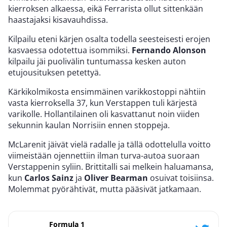
kierroksen alkaessa, eikä Ferrarista ollut sittenkään
haastajaksi kisavauhdissa.
Kilpailu eteni kärjen osalta todella seesteisesti erojen
kasvaessa odotettua isommiksi.
Fernando Alonson
kilpailu jäi puolivälin tuntumassa kesken auton
etujousituksen petettyä.
Kärkikolmikosta ensimmäinen varikkostoppi nähtiin
vasta kierroksella 37, kun Verstappen tuli kärjestä
varikolle. Hollantilainen oli kasvattanut noin viiden
sekunnin kaulan Norrisiin ennen stoppeja.
McLarenit jäivät vielä radalle ja tällä odottelulla voitto
viimeistään ojennettiin ilman turva-autoa suoraan
Verstappenin syliin. Brittitalli sai melkein haluamansa,
kun
Carlos Sainz
ja
Oliver Bearman
osuivat toisiinsa.
Molemmat pyörähtivät, mutta pääsivät jatkamaan.
Formula 1