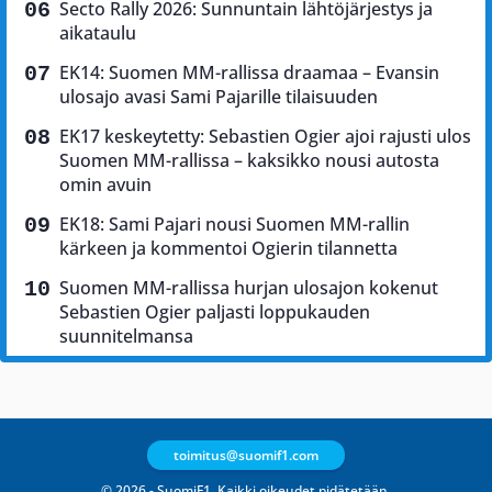
Secto Rally 2026: Sunnuntain lähtöjärjestys ja
aikataulu
EK14: Suomen MM-rallissa draamaa – Evansin
ulosajo avasi Sami Pajarille tilaisuuden
EK17 keskeytetty: Sebastien Ogier ajoi rajusti ulos
Suomen MM-rallissa – kaksikko nousi autosta
omin avuin
EK18: Sami Pajari nousi Suomen MM-rallin
kärkeen ja kommentoi Ogierin tilannetta
Suomen MM-rallissa hurjan ulosajon kokenut
Sebastien Ogier paljasti loppukauden
suunnitelmansa
toimitus@suomif1.com
© 2026 - SuomiF1. Kaikki oikeudet pidätetään.