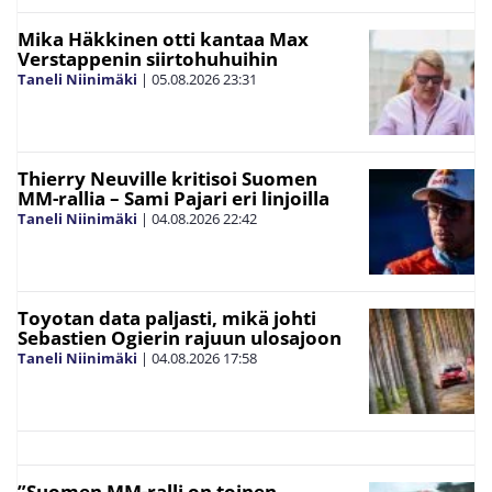
Mika Häkkinen otti kantaa Max
Verstappenin siirtohuhuihin
Taneli Niinimäki
|
05.08.2026
23:31
Thierry Neuville kritisoi Suomen
MM-rallia – Sami Pajari eri linjoilla
Taneli Niinimäki
|
04.08.2026
22:42
Toyotan data paljasti, mikä johti
Sebastien Ogierin rajuun ulosajoon
Taneli Niinimäki
|
04.08.2026
17:58
”Suomen MM-ralli on toinen