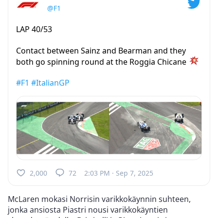
@F1
LAP 40/53
Contact between Sainz and Bearman and they
both go spinning round at the Roggia Chicane
#F1
#ItalianGP
2,000
72
2:03 PM · Sep 7, 2025
McLaren mokasi Norrisin varikkokäynnin suhteen,
jonka ansiosta Piastri nousi varikkokäyntien