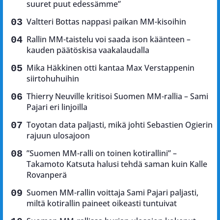
suuret puut edessämme”
Valtteri Bottas nappasi paikan MM-kisoihin
Rallin MM-taistelu voi saada ison käänteen –
kauden päätöskisa vaakalaudalla
Mika Häkkinen otti kantaa Max Verstappenin
siirtohuhuihin
Thierry Neuville kritisoi Suomen MM-rallia – Sami
Pajari eri linjoilla
Toyotan data paljasti, mikä johti Sebastien Ogierin
rajuun ulosajoon
”Suomen MM-ralli on toinen kotirallini” –
Takamoto Katsuta halusi tehdä saman kuin Kalle
Rovanperä
Suomen MM-rallin voittaja Sami Pajari paljasti,
miltä kotirallin paineet oikeasti tuntuivat