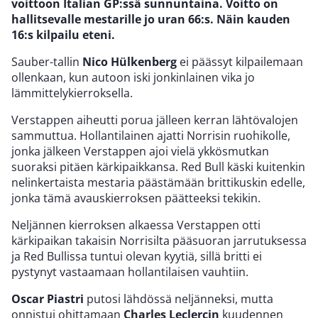
voittoon Italian GP:ssä sunnuntaina. Voitto on
hallitsevalle mestarille jo uran 66:s. Näin kauden
16:s kilpailu eteni.
Sauber-tallin
Nico Hülkenberg
ei päässyt kilpailemaan
ollenkaan, kun autoon iski jonkinlainen vika jo
lämmittelykierroksella.
Verstappen aiheutti porua jälleen kerran lähtövalojen
sammuttua. Hollantilainen ajatti Norrisin ruohikolle,
jonka jälkeen Verstappen ajoi vielä ykkösmutkan
suoraksi pitäen kärkipaikkansa. Red Bull käski kuitenkin
nelinkertaista mestaria päästämään brittikuskin edelle,
jonka tämä avauskierroksen päätteeksi tekikin.
Neljännen kierroksen alkaessa Verstappen otti
kärkipaikan takaisin Norrisilta pääsuoran jarrutuksessa
ja Red Bullissa tuntui olevan kyytiä, sillä britti ei
pystynyt vastaamaan hollantilaisen vauhtiin.
Oscar Piastri
putosi lähdössä neljänneksi, mutta
onnistui ohittamaan
Charles Leclercin
kuudennen