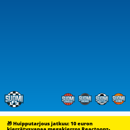
🎁 Huipputarjous jatkuu: 10 euron
kierrätysvapaa megakierros Reactoonz-