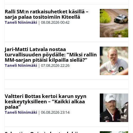
Ralli SM:n ratkaisuhetket käsillä –
sarja palaa tositoimiin Kiteellä
Taneli Niinimäki
|
08.08.2026
00:42
Jari-Matti Latvala nostaa
turvallisuuden pöydälle: ”Miksi rallin
MM-sarjan pitäisi kilpailla siellä?”
Taneli Niinimäki
|
07.08.2026
22:26
Valtteri Bottas kertoi karun syyn
keskeytyksilleen – ”Kaikki alkaa
palaa”
Taneli Niinimäki
|
06.08.2026
23:14