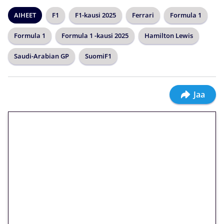
AIHEET
F1
F1-kausi 2025
Ferrari
Formula 1
Formula 1
Formula 1 -kausi 2025
Hamilton Lewis
Saudi-Arabian GP
SuomiF1
Jaa
🎁 Huipputarjous jatkuu: 10
euron kierrätysvapaa
megakierros Reactoonz-
peliin – vain 1 eurolla!
Peli: Reactoonz
Vain uusille asiakkaille!