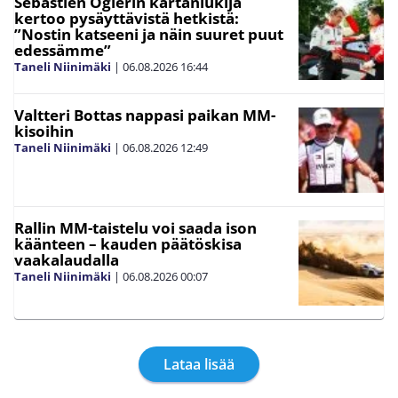
Sebastien Ogierin kartanlukija
kertoo pysäyttävistä hetkistä:
”Nostin katseeni ja näin suuret puut
edessämme”
Taneli Niinimäki
|
06.08.2026
16:44
Valtteri Bottas nappasi paikan MM-
kisoihin
Taneli Niinimäki
|
06.08.2026
12:49
Rallin MM-taistelu voi saada ison
käänteen – kauden päätöskisa
vaakalaudalla
Taneli Niinimäki
|
06.08.2026
00:07
Lataa lisää