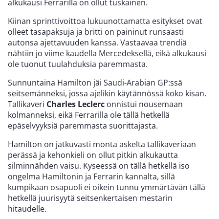
alkukausi Ferrarilla on ollut tuskainen.
Kiinan sprinttivoittoa lukuunottamatta esitykset ovat
olleet tasapaksuja ja britti on paininut runsaasti
autonsa ajettavuuden kanssa. Vastaavaa trendiä
nähtiin jo viime kaudella Mercedeksellä, eikä alkukausi
ole tuonut tuulahduksia paremmasta.
Sunnuntaina Hamilton jäi Saudi-Arabian GP:ssä
seitsemänneksi, jossa ajelikin käytännössä koko kisan.
Tallikaveri
Charles Leclerc
onnistui nousemaan
kolmanneksi, eikä Ferrarilla ole tällä hetkellä
epäselvyyksiä paremmasta suorittajasta.
Hamilton on jatkuvasti monta askelta tallikaveriaan
perässä ja kehonkieli on ollut pitkin alkukautta
silminnähden vaisu. Kyseessä on tällä hetkellä iso
ongelma Hamiltonin ja Ferrarin kannalta, sillä
kumpikaan osapuoli ei oikein tunnu ymmärtävän tällä
hetkellä juurisyytä seitsenkertaisen mestarin
hitaudelle.