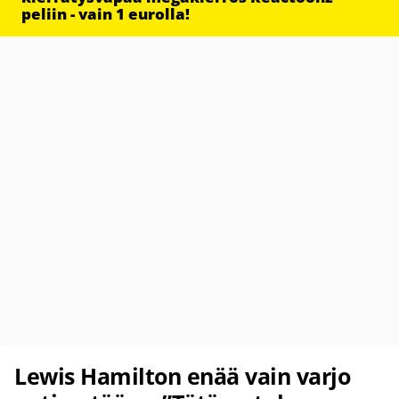
peliin - vain 1 eurolla!
Lewis Hamilton enää vain varjo