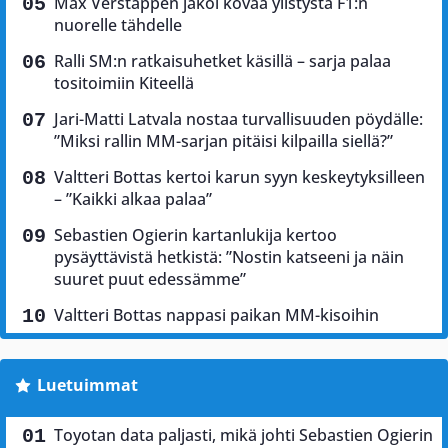
Max Verstappen jakoi kovaa ylistystä F1:n
nuorelle tähdelle
Ralli SM:n ratkaisuhetket käsillä – sarja palaa
tositoimiin Kiteellä
Jari-Matti Latvala nostaa turvallisuuden pöydälle:
”Miksi rallin MM-sarjan pitäisi kilpailla siellä?”
Valtteri Bottas kertoi karun syyn keskeytyksilleen
– ”Kaikki alkaa palaa”
Sebastien Ogierin kartanlukija kertoo
pysäyttävistä hetkistä: ”Nostin katseeni ja näin
suuret puut edessämme”
Valtteri Bottas nappasi paikan MM-kisoihin
Luetuimmat
Toyotan data paljasti, mikä johti Sebastien Ogierin