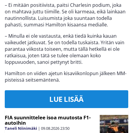
– Ei mitään positiivista, paitsi Charlesin podium, joka
on mahtava juttu tiimille. Se oli karmeaa, eikä lainkaan
nautinnollista. Luisumista joka suuntaan todella
pahasti, summasi Hamilton kisaansa medialle.
– Minulla ei ole vastausta, enkä tiedä kuinka kauan
vaikeudet jatkuvat. Se on todella tuskaista. Yritän vain
parantaa viikosta toiseen, mutta tällä hetkellä ei ole
ratkaisua, joten tätä se tulee olemaan koko
loppuvuoden, sanoi pettynyt britti.
Hamilton on viiden ajetun kisaviikonlopun jälkeen MM-
pisteissä seitsemäntenä.
LUE LISÄÄ
FIA suunnittelee isoa muutosta F1-
autoihin
Taneli Niinimäki
|
09.08.2026
23:50