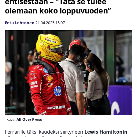
entisestään – ”Tätä se tulee
olemaan koko loppuvuoden”
Eetu Lehtonen
21.04.2025
15:07
Kuva:
All Over Press
Ferrarille täksi kaudeksi siirtyneen
Lewis Hamiltonin