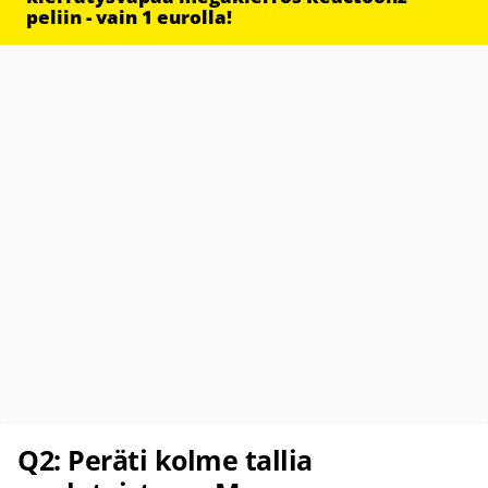
peliin - vain 1 eurolla!
Q2: Peräti kolme tallia