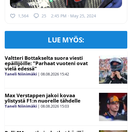
1,564
25
2:45 PM · May 25, 2024
LUE MYÖS:
Valtteri Bottakselta suora viesti
epäilijöille: ”Parhaat vuoteni ovat
vielä edessä”
Taneli Niinimäki
|
08.08.2026
15:42
Max Verstappen jakoi kovaa
ylistystä F1:n nuorelle tähdelle
Taneli Niinimäki
|
08.08.2026
15:03