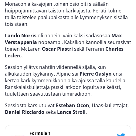
Monacon aika-ajojen toinen osio piti sisällään
huippujännittävän taiston kärkiajasta. Peräti kolme
tallia taistelee paalupaikasta alle kymmenyksen sisällä
toisistaan.
Lando Norris
oli nopein, vain kaksi sadasosaa
Max
Verstappenia
nopeampi. Kaksikon kannoilla seurasivat
toinen McLaren
Oscar Piastri
sekä Ferrarin
Charles
Leclerc
.
Session yllätys nähtiin viidennellä sijalla, kun
alkukauden kyykännyt Alpine sai
Pierre Gaslyn
ensi
kertaa kärkikymmenikköön aika-ajoissa tällä kaudella.
Ranskalaiskuljettaja puski jatkoon lopulta selkeästi,
tuulettaen saavutustaan tiimiradioon.
Sessiosta karsiutuivat
Esteban Ocon
, Haas-kuljettajat,
Daniel Ricciardo
sekä
Lance Stroll
.
Formula 1