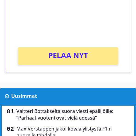
Talleta 1€
Saat heti 50 ilmaiskierrosta Tuohi 1000 -
peliin (arvo 0,20€ per kierros)!
Ei kierrätysvaatimusta!
PELAA NYT
Uusimmat
Valtteri Bottakselta suora viesti epäilijöille:
”Parhaat vuoteni ovat vielä edessä”
Max Verstappen jakoi kovaa ylistystä F1:n
nuorelle tähdelle