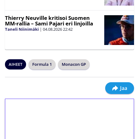
Thierry Neuville kritisoi Suomen
MM-rallia – Sami Pajari eri linjoilla
Taneli Niinimäki
|
04.08.2026
22:42
AIHEET
Formula 1
Monacon GP
Jaa
1€ = 10€ arvosta
ilmaiskierroksia ilman
kierrätystä!