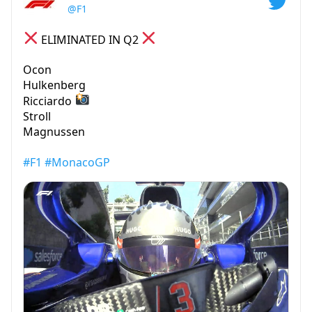
@F1
ELIMINATED IN Q2
Ocon
Hulkenberg
Ricciardo
Stroll
Magnussen
#F1
#MonacoGP