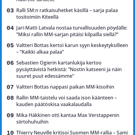
Ralli SM:n ratkaisuhetket käsillä – sarja palaa
tositoimiin Kiteellä
Jari-Matti Latvala nostaa turvallisuuden pöydälle:
”Miksi rallin MM-sarjan pitäisi kilpailla siellä?”
Valtteri Bottas kertoi karun syyn keskeytyksilleen
– ”Kaikki alkaa palaa”
Sebastien Ogierin kartanlukija kertoo
pysäyttävistä hetkistä: ”Nostin katseeni ja näin
suuret puut edessämme”
Valtteri Bottas nappasi paikan MM-kisoihin
Rallin MM-taistelu voi saada ison käänteen –
kauden päätöskisa vaakalaudalla
Mika Häkkinen otti kantaa Max Verstappenin
siirtohuhuihin
Thierry Neuville kritisoi Suomen MM-rallia – Sami