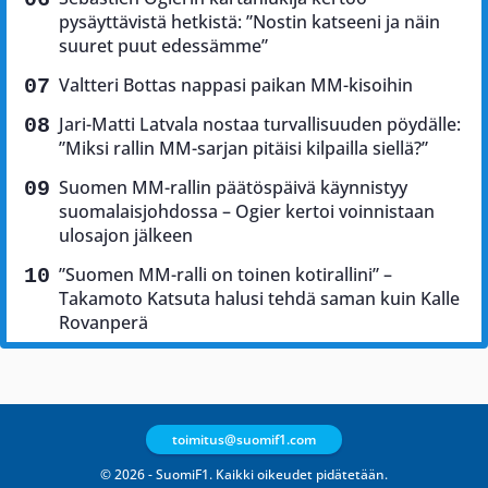
pysäyttävistä hetkistä: ”Nostin katseeni ja näin
suuret puut edessämme”
Valtteri Bottas nappasi paikan MM-kisoihin
Jari-Matti Latvala nostaa turvallisuuden pöydälle:
”Miksi rallin MM-sarjan pitäisi kilpailla siellä?”
Suomen MM-rallin päätöspäivä käynnistyy
suomalaisjohdossa – Ogier kertoi voinnistaan
ulosajon jälkeen
”Suomen MM-ralli on toinen kotirallini” –
Takamoto Katsuta halusi tehdä saman kuin Kalle
Rovanperä
toimitus@suomif1.com
© 2026 - SuomiF1. Kaikki oikeudet pidätetään.