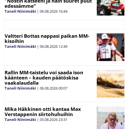
”Nostin katseeni ja näin suuret puut
edessämme”
Taneli Niinimäki
|
06.08.2026
16:44
Valtteri Bottas nappasi paikan MM-
kisoihin
Taneli Niinimäki
|
06.08.2026
12:49
Rallin MM-taistelu voi saada ison
käänteen – kauden päätöskisa
vaakalaudalla
Taneli Niinimäki
|
06.08.2026
00:07
Mika Häkkinen otti kantaa Max
Verstappenin siirtohuhuihin
Taneli Niinimäki
|
05.08.2026
23:31