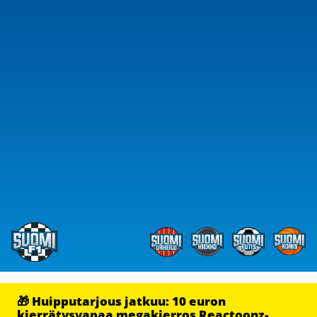
🎁 Huipputarjous jatkuu: 10 euron
kierrätysvapaa megakierros Reactoonz-