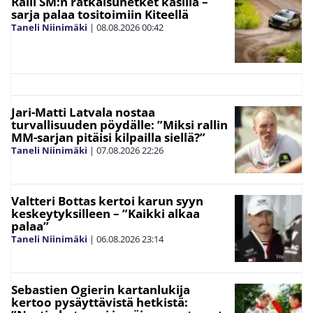
Ralli SM:n ratkaisuhetket käsillä –
sarja palaa tositoimiin Kiteellä
Taneli Niinimäki
|
08.08.2026
00:42
Jari-Matti Latvala nostaa
turvallisuuden pöydälle: ”Miksi rallin
MM-sarjan pitäisi kilpailla siellä?”
Taneli Niinimäki
|
07.08.2026
22:26
Valtteri Bottas kertoi karun syyn
keskeytyksilleen – ”Kaikki alkaa
palaa”
Taneli Niinimäki
|
06.08.2026
23:14
Sebastien Ogierin kartanlukija
kertoo pysäyttävistä hetkistä: