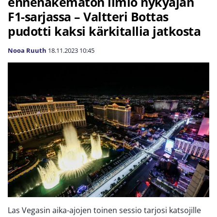
ennenäkemätön ilmiö nykyajan
F1-sarjassa – Valtteri Bottas
pudotti kaksi kärkitallia jatkosta
Nooa Ruuth
18.11.2023
10:45
Las Vegasin aika-ajojen toinen sessio tarjosi katsojille