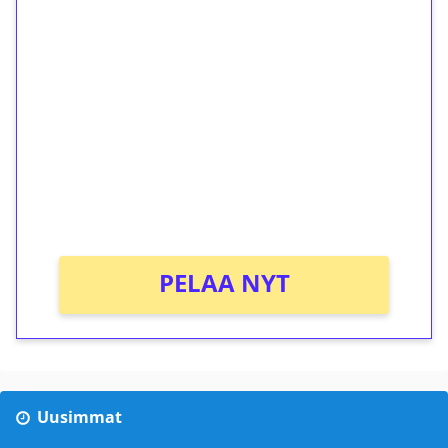
1€ = 10€ arvosta
ilmaiskierroksia ilman
kierrätystä!
Talleta 1€
Saat heti 50 ilmaiskierrosta Tuohi 1000 -
peliin (arvo 0,20€ per kierros)!
Ei kierrätysvaatimusta!
PELAA NYT
Uusimmat