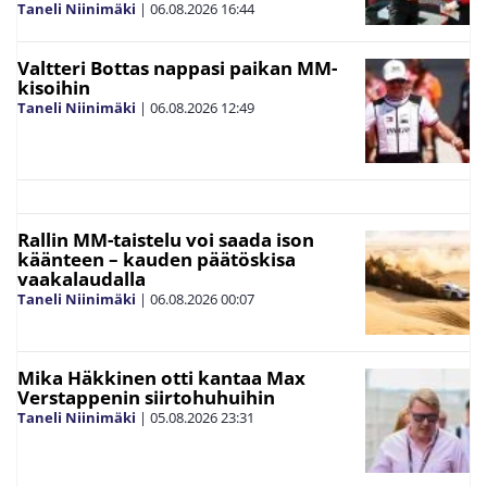
Taneli Niinimäki
|
06.08.2026
16:44
Valtteri Bottas nappasi paikan MM-
kisoihin
Taneli Niinimäki
|
06.08.2026
12:49
Rallin MM-taistelu voi saada ison
käänteen – kauden päätöskisa
vaakalaudalla
Taneli Niinimäki
|
06.08.2026
00:07
Mika Häkkinen otti kantaa Max
Verstappenin siirtohuhuihin
Taneli Niinimäki
|
05.08.2026
23:31