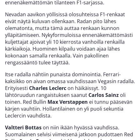
ennenäkemättömän tilanteen F1-sarjassa.
Nevadan aavikon yöllisissä olosuhteissa F1-renkaat
eivät näytä kuluvan ollenkaan. Radan pito lähes
olematonta, mutta tämä auttaa renkaan kunnon
ylläpitämiseen. Nykyformuloissa ennenäkemättömästi
kuljettajat ajoivat yli 10 kierrosta vanhoilla renkailla
kärkiaikoja. Huominen kilpailu voidaan ajaa lähes
kokonaan samalla renkaalla. Vain pakollinen
rengassääntö tulee täyttää.
Itse radalla nähtiin punaista dominointia. Ferrari-
kaksikko on aivan omassa vauhdissaan Vegasin radalla.
Erityisesti
Charles Leclerc
on häikäissyt. 10
lähtöruudun rangaistuksen saanut
Carlos Sainz
oli
toinen. Red Bullin
Max Verstappen
ei tunnu pääsevän
kärjen vauhtiin. Hollantilainen on yli puoli sekuntia
Leclercin vauhdista.
Valtteri Bottas
on niin ikään hyvässä vauhdissa.
Suomalainen selvisi viimeisenä jatkoon pudottaen Red