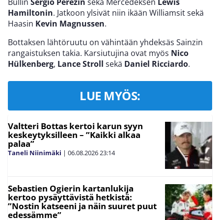
Bullin
Sergio Perezin
sekä Mercedeksen
Lewis
Hamiltonin
. Jatkoon ylsivät niin ikään Williamsit sekä
Haasin
Kevin Magnussen
.
Bottaksen lähtöruutu on vähintään yhdeksäs Sainzin
rangaistuksen takia. Karsiutujina ovat myös
Nico
Hülkenberg
,
Lance Stroll
sekä
Daniel Ricciardo
.
LUE MYÖS:
Valtteri Bottas kertoi karun syyn
keskeytyksilleen – ”Kaikki alkaa
palaa”
Taneli Niinimäki
|
06.08.2026
23:14
Sebastien Ogierin kartanlukija
kertoo pysäyttävistä hetkistä:
”Nostin katseeni ja näin suuret puut
edessämme”