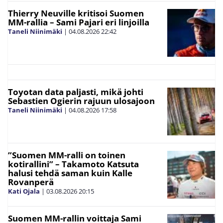
Thierry Neuville kritisoi Suomen
MM-rallia – Sami Pajari eri linjoilla
Taneli Niinimäki
|
04.08.2026
22:42
Toyotan data paljasti, mikä johti
Sebastien Ogierin rajuun ulosajoon
Taneli Niinimäki
|
04.08.2026
17:58
”Suomen MM-ralli on toinen
kotirallini” – Takamoto Katsuta
halusi tehdä saman kuin Kalle
Rovanperä
Kati Ojala
|
03.08.2026
20:15
Suomen MM-rallin voittaja Sami