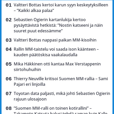
Valtteri Bottas kertoi karun syyn keskeytyksilleen
– ”Kaikki alkaa palaa”
Sebastien Ogierin kartanlukija kertoo
pysäyttävistä hetkistä: ”Nostin katseeni ja näin
suuret puut edessämme”
Valtteri Bottas nappasi paikan MM-kisoihin
Rallin MM-taistelu voi saada ison käänteen –
kauden päätöskisa vaakalaudalla
Mika Häkkinen otti kantaa Max Verstappenin
siirtohuhuihin
Thierry Neuville kritisoi Suomen MM-rallia – Sami
Pajari eri linjoilla
Toyotan data paljasti, mikä johti Sebastien Ogierin
rajuun ulosajoon
”Suomen MM-ralli on toinen kotirallini” –
Takamoto Katsuta halusi tehdä saman kuin Kalle