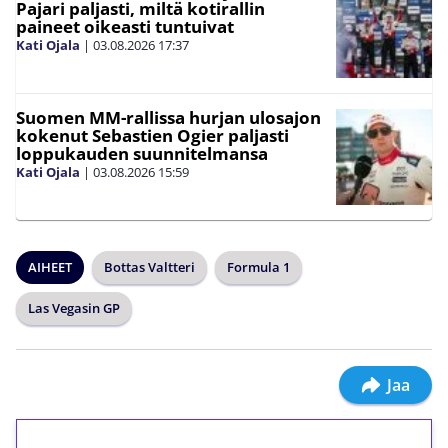
Pajari paljasti, miltä kotirallin
paineet oikeasti tuntuivat
Kati Ojala
|
03.08.2026
17:37
Suomen MM-rallissa hurjan ulosajon
kokenut Sebastien Ogier paljasti
loppukauden suunnitelmansa
Kati Ojala
|
03.08.2026
15:59
AIHEET
Bottas Valtteri
Formula 1
Las Vegasin GP
Jaa