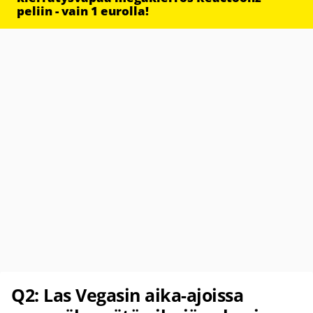
peliin - vain 1 eurolla!
Q2: Las Vegasin aika-ajoissa