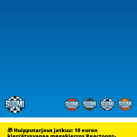
🎁 Huipputarjous jatkuu: 10 euron
kierrätysvapaa megakierros Reactoonz-