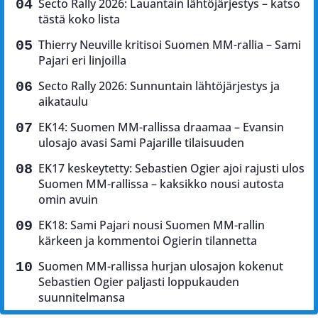
Secto Rally 2026: Lauantain lähtöjärjestys – katso
tästä koko lista
Thierry Neuville kritisoi Suomen MM-rallia – Sami
Pajari eri linjoilla
Secto Rally 2026: Sunnuntain lähtöjärjestys ja
aikataulu
EK14: Suomen MM-rallissa draamaa – Evansin
ulosajo avasi Sami Pajarille tilaisuuden
EK17 keskeytetty: Sebastien Ogier ajoi rajusti ulos
Suomen MM-rallissa – kaksikko nousi autosta
omin avuin
EK18: Sami Pajari nousi Suomen MM-rallin
kärkeen ja kommentoi Ogierin tilannetta
Suomen MM-rallissa hurjan ulosajon kokenut
Sebastien Ogier paljasti loppukauden
suunnitelmansa