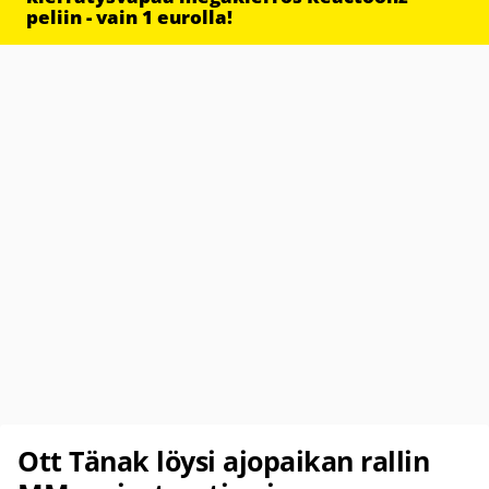
peliin - vain 1 eurolla!
Ott Tänak löysi ajopaikan rallin