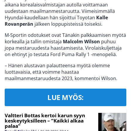
aikana korealaisvalmistajan autolla voittamaan
uudestaan maailmanmestaruutta. Viimeisimmällä
Hyundai-kaudellaan hän sijoittui Toyotan
Kalle
Rovanperän
jälkeen loppupisteissä toiseksi.
M-Sportin odotukset ovat Tänakin palkkaamisen myötä
korkealla ja tallin omistaja
Malcolm Wilson
puhuu
jopa mestaruudesta haastamisesta. Virolaiskuljettaja
on ehtinyt jo testata Ford Puma Rally 1 -menopeliä.
– Hänen alustavan palautteensa myötä olemme
luottavaisia, että voimme haastaa
maailmanmestaruudesta 2023, kommentoi Wilson.
LUE MYÖS:
Valtteri Bottas kertoi karun syyn
keskeytyksilleen – ”Kaikki alkaa
palaa”