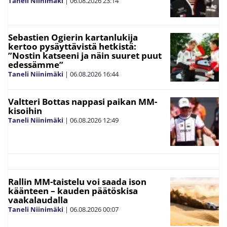
Taneli Niinimäki
|
06.08.2026
23:14
Sebastien Ogierin kartanlukija
kertoo pysäyttävistä hetkistä:
”Nostin katseeni ja näin suuret puut
edessämme”
Taneli Niinimäki
|
06.08.2026
16:44
Valtteri Bottas nappasi paikan MM-
kisoihin
Taneli Niinimäki
|
06.08.2026
12:49
Rallin MM-taistelu voi saada ison
käänteen – kauden päätöskisa
vaakalaudalla
Taneli Niinimäki
|
06.08.2026
00:07