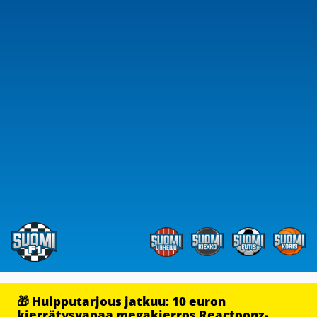
🎁 Huipputarjous jatkuu: 10 euron
kierrätysvapaa megakierros Reactoonz-