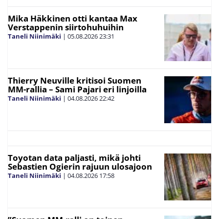
Mika Häkkinen otti kantaa Max
Verstappenin siirtohuhuihin
Taneli Niinimäki
|
05.08.2026
23:31
Thierry Neuville kritisoi Suomen
MM-rallia – Sami Pajari eri linjoilla
Taneli Niinimäki
|
04.08.2026
22:42
Toyotan data paljasti, mikä johti
Sebastien Ogierin rajuun ulosajoon
Taneli Niinimäki
|
04.08.2026
17:58