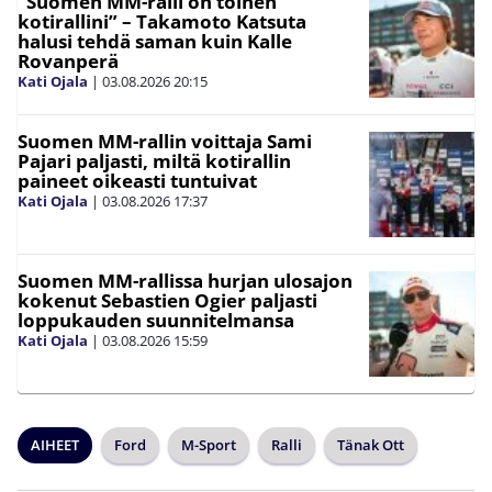
”Suomen MM-ralli on toinen
kotirallini” – Takamoto Katsuta
halusi tehdä saman kuin Kalle
Rovanperä
Kati Ojala
|
03.08.2026
20:15
Suomen MM-rallin voittaja Sami
Pajari paljasti, miltä kotirallin
paineet oikeasti tuntuivat
Kati Ojala
|
03.08.2026
17:37
Suomen MM-rallissa hurjan ulosajon
kokenut Sebastien Ogier paljasti
loppukauden suunnitelmansa
Kati Ojala
|
03.08.2026
15:59
AIHEET
Ford
M-Sport
Ralli
Tänak Ott