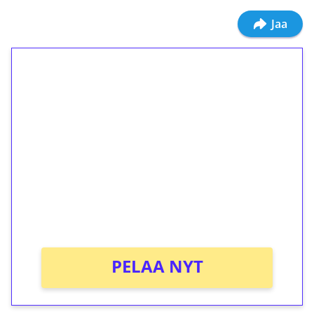
Jaa
1€ = 10€ arvosta
ilmaiskierroksia ilman
kierrätystä!
Talleta 1€
Saat heti 50 ilmaiskierrosta Tuohi 1000 -
peliin (arvo 0,20€ per kierros)!
Ei kierrätysvaatimusta!
PELAA NYT