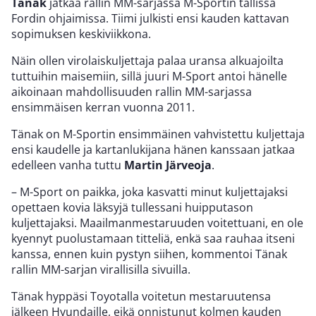
Tänak
jatkaa rallin MM-sarjassa M-Sportin tallissa
Fordin ohjaimissa. Tiimi julkisti ensi kauden kattavan
sopimuksen keskiviikkona.
Näin ollen virolaiskuljettaja palaa uransa alkuajoilta
tuttuihin maisemiin, sillä juuri M-Sport antoi hänelle
aikoinaan mahdollisuuden rallin MM-sarjassa
ensimmäisen kerran vuonna 2011.
Tänak on M-Sportin ensimmäinen vahvistettu kuljettaja
ensi kaudelle ja kartanlukijana hänen kanssaan jatkaa
edelleen vanha tuttu
Martin Järveoja
.
– M-Sport on paikka, joka kasvatti minut kuljettajaksi
opettaen kovia läksyjä tullessani huipputason
kuljettajaksi. Maailmanmestaruuden voitettuani, en ole
kyennyt puolustamaan titteliä, enkä saa rauhaa itseni
kanssa, ennen kuin pystyn siihen, kommentoi Tänak
rallin MM-sarjan virallisilla sivuilla.
Tänak hyppäsi Toyotalla voitetun mestaruutensa
jälkeen Hyundaille, eikä onnistunut kolmen kauden