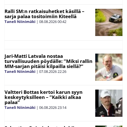
Ralli SM:n ratkaisuhetket käsillä –
sarja palaa tositoimiin Kiteellä
Taneli Niinimäki
|
08.08.2026
00:42
Jari-Matti Latvala nostaa
turvallisuuden pöydälle: ”Miksi rallin
MM-sarjan pitäisi kilpailla siellä?”
Taneli Niinimäki
|
07.08.2026
22:26
Valtteri Bottas kertoi karun syyn
keskeytyksilleen – ”Kaikki alkaa
palaa”
Taneli Niinimäki
|
06.08.2026
23:14