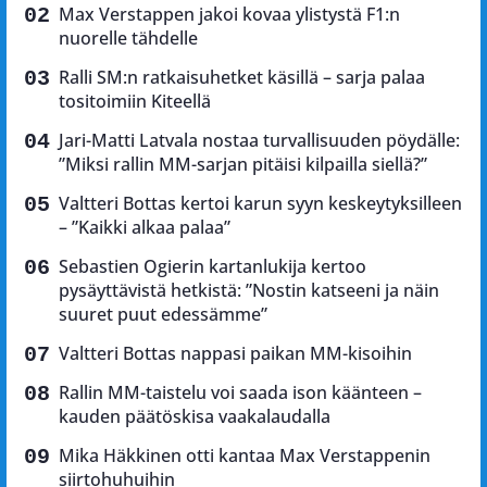
Max Verstappen jakoi kovaa ylistystä F1:n
nuorelle tähdelle
Ralli SM:n ratkaisuhetket käsillä – sarja palaa
tositoimiin Kiteellä
Jari-Matti Latvala nostaa turvallisuuden pöydälle:
”Miksi rallin MM-sarjan pitäisi kilpailla siellä?”
Valtteri Bottas kertoi karun syyn keskeytyksilleen
– ”Kaikki alkaa palaa”
Sebastien Ogierin kartanlukija kertoo
pysäyttävistä hetkistä: ”Nostin katseeni ja näin
suuret puut edessämme”
Valtteri Bottas nappasi paikan MM-kisoihin
Rallin MM-taistelu voi saada ison käänteen –
kauden päätöskisa vaakalaudalla
Mika Häkkinen otti kantaa Max Verstappenin
siirtohuhuihin