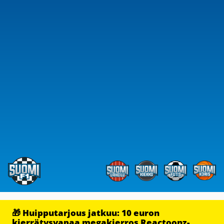
🎁 Huipputarjous jatkuu: 10 euron
kierrätysvapaa megakierros Reactoonz-