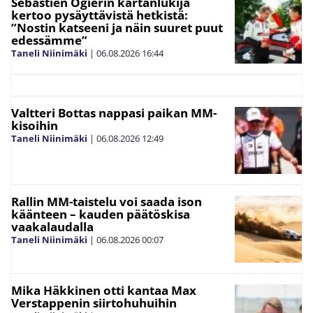
Sebastien Ogierin kartanlukija
kertoo pysäyttävistä hetkistä:
”Nostin katseeni ja näin suuret puut
edessämme”
Taneli Niinimäki
|
06.08.2026
16:44
Valtteri Bottas nappasi paikan MM-
kisoihin
Taneli Niinimäki
|
06.08.2026
12:49
Rallin MM-taistelu voi saada ison
käänteen – kauden päätöskisa
vaakalaudalla
Taneli Niinimäki
|
06.08.2026
00:07
Mika Häkkinen otti kantaa Max
Verstappenin siirtohuhuihin