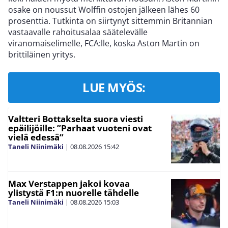
osake on noussut Wolffin ostojen jälkeen lähes 60
prosenttia. Tutkinta on siirtynyt sittemmin Britannian
vastaavalle rahoitusalaa säätelevälle
viranomaiselimelle, FCA:lle, koska Aston Martin on
brittiläinen yritys.
LUE MYÖS:
Valtteri Bottakselta suora viesti
epäilijöille: ”Parhaat vuoteni ovat
vielä edessä”
Taneli Niinimäki
|
08.08.2026
15:42
Max Verstappen jakoi kovaa
ylistystä F1:n nuorelle tähdelle
Taneli Niinimäki
|
08.08.2026
15:03