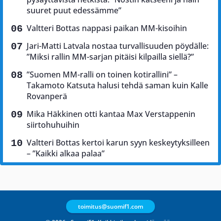
suuret puut edessämme”
Valtteri Bottas nappasi paikan MM-kisoihin
Jari-Matti Latvala nostaa turvallisuuden pöydälle:
”Miksi rallin MM-sarjan pitäisi kilpailla siellä?”
”Suomen MM-ralli on toinen kotirallini” –
Takamoto Katsuta halusi tehdä saman kuin Kalle
Rovanperä
Mika Häkkinen otti kantaa Max Verstappenin
siirtohuhuihin
Valtteri Bottas kertoi karun syyn keskeytyksilleen
– ”Kaikki alkaa palaa”
toimitus@suomif1.com