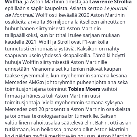
Wolffia
, ja Aston Martinin omistajaa
Lawrence Strollia
epäillään sisäpiirikaupoista. Asiasta kertoo
Le Journal
de Montreal
. Wolff osti keväällä 2020 Aston Martinin
osakkeita arviolta 36 miljoonalla itselleen aiheuttaen
huhut hänen siirtymisestä Aston Martinin
tallipäälliköksi, kun brittitalli tulee sarjaan mukaan
kaudelle 2021. Wolff ja Stroll ovat F1-varikolla
tunnetusti erinomaisia ystäviä. Kaksikon on nähty
saapuvan usein yhdessä kisapaikoilla. Tämä kiihdytti
huhuja Wolffin siirtymisestä Aston Martinille
ennestään. Viranomaiset kuitenkin näkivät kaupan
taakse syvemmälle, kun myöhemmin samana kesänä
Mercedes AMG:n johtoryhmän puheenjohtajana sekä
toimitusjohtajana toiminut
Tobias Moers
vaihtoi
firmaa ja hänestä tuli Aston Martinin uusi
toimitusjohtaja. Vielä myöhemmin samana syksynä
Mercedes osti 20 prosenttia Aston Martinin osakkeista
ja toi omaa teknologiaansa brittimerkille. Saksan
valtiollinen rahoitusalaa säätelevä elin, BaFin, otti asian
tutkintaan, kun heikossa jamassa ollut Aston Martinin
koki näiden myötä merkittävän nousun. Aston Martinin