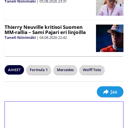
Taneli Niinimäki
|
05.08.2026
23:31
Thierry Neuville kritisoi Suomen
MM-rallia – Sami Pajari eri linjoilla
Taneli Niinimäki
|
04.08.2026
22:42
AIHEET
Formula 1
Mercedes
Wolff Toto
Jaa
1€ = 10€ arvosta
ilmaiskierroksia ilman