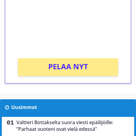
kierrätystä!
Talleta 1€
Saat heti 50 ilmaiskierrosta Tuohi 1000 -
peliin (arvo 0,20€ per kierros)!
Ei kierrätysvaatimusta!
PELAA NYT
Uusimmat
Valtteri Bottakselta suora viesti epäilijöille:
”Parhaat vuoteni ovat vielä edessä”