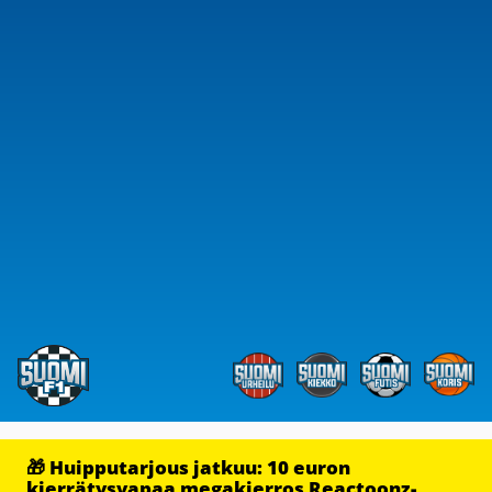
🎁 Huipputarjous jatkuu: 10 euron
kierrätysvapaa megakierros Reactoonz-