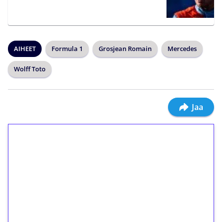
AIHEET
Formula 1
Grosjean Romain
Mercedes
Wolff Toto
Jaa
1€ = 10€ arvosta
ilmaiskierroksia ilman
kierrätystä!
Talleta 1€
Saat heti 50 ilmaiskierrosta Tuohi 1000 -