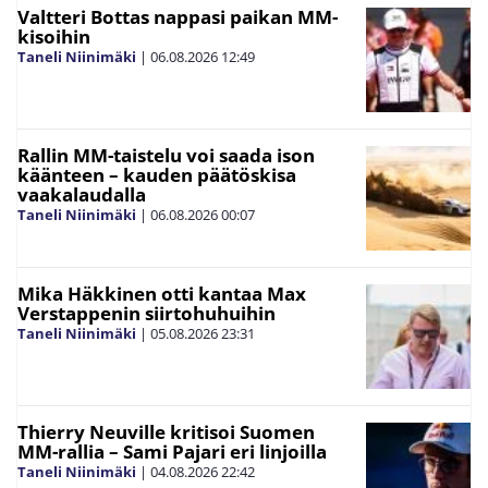
Valtteri Bottas nappasi paikan MM-
kisoihin
Taneli Niinimäki
|
06.08.2026
12:49
Rallin MM-taistelu voi saada ison
käänteen – kauden päätöskisa
vaakalaudalla
Taneli Niinimäki
|
06.08.2026
00:07
Mika Häkkinen otti kantaa Max
Verstappenin siirtohuhuihin
Taneli Niinimäki
|
05.08.2026
23:31
Thierry Neuville kritisoi Suomen
MM-rallia – Sami Pajari eri linjoilla
Taneli Niinimäki
|
04.08.2026
22:42