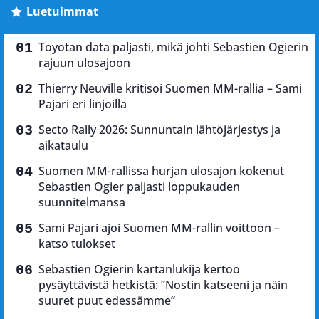
Luetuimmat
Toyotan data paljasti, mikä johti Sebastien Ogierin
rajuun ulosajoon
Thierry Neuville kritisoi Suomen MM-rallia – Sami
Pajari eri linjoilla
Secto Rally 2026: Sunnuntain lähtöjärjestys ja
aikataulu
Suomen MM-rallissa hurjan ulosajon kokenut
Sebastien Ogier paljasti loppukauden
suunnitelmansa
Sami Pajari ajoi Suomen MM-rallin voittoon –
katso tulokset
Sebastien Ogierin kartanlukija kertoo
pysäyttävistä hetkistä: ”Nostin katseeni ja näin
suuret puut edessämme”