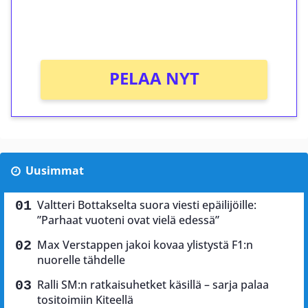
peliin (arvo 0,20€ per kierros)!
Ei kierrätysvaatimusta!
PELAA NYT
Uusimmat
Valtteri Bottakselta suora viesti epäilijöille:
”Parhaat vuoteni ovat vielä edessä”
Max Verstappen jakoi kovaa ylistystä F1:n
nuorelle tähdelle
Ralli SM:n ratkaisuhetket käsillä – sarja palaa
tositoimiin Kiteellä