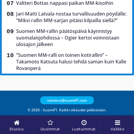
Valtteri Bottas nappasi paikan MM-kisoihin
Jari-Matti Latvala nostaa turvallisuuden pöydälle:
”Miksi rallin MM-sarjan pitäisi kilpailla siellä?”
Suomen MM-rallin päätöspäivä käynnistyy
suomalaisjohdossa – Ogier kertoi voinnistaan
ulosajon jälkeen
”Suomen MM-ralli on toinen kotirallini” –
Takamoto Katsuta halusi tehdä saman kuin Kalle
Rovanperä
toimitus@suomif1.com
© 2026 - SuomiF1. Kaikki oikeudet pidätetään.
Etusivu
Uusimmat
Luetuimmat
Valikko