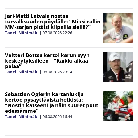
Jari-Matti Latvala nostaa
turvallisuuden pöydälle: ”Miksi rallin
MM-sarjan pitäisi kilpailla siellä?”
Taneli Niinimäki
|
07.08.2026
22:26
Valtteri Bottas kertoi karun syyn
keskeytyksilleen – ”Kaikki alkaa
palaa”
Taneli Niinimäki
|
06.08.2026
23:14
Sebastien Ogierin kartanlukija
kertoo pysäyttävistä hetkistä:
”Nostin katseeni ja näin suuret puut
edessämme”
Taneli Niinimäki
|
06.08.2026
16:44