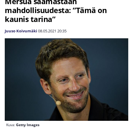
Mersua saamastaan
mahdollisuudesta: ”Tämä on
kaunis tarina”
Juuso Koivumäki
08.05.2021
20:35
Kuva:
Getty Images