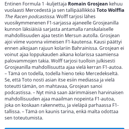
Entinen Formula 1 -kuljettaja
Romain Grosjean
kehuu
vuolaasti Mercedestä ja sen tallipäällikköä
Toto Wolffia
The Racen podcastissa
. Wolff tarjosi lähes
vuosikymmenenen F1-sarjassa ajaneelle Grosjeanilla
kunnon läksiäisiä sarjasta antamalla ranskalaiselle
mahdollisuuden ajaa testin Mersun autolla. Grosjean
ajoi viime vuonna viimeisen F1-kautensa. Kausi päättyi
ennen aikojaan rajuun kolariin Bahrainissa. Grosjean ei
voinut ajaa loppukauden aikana kolarissa saamiensa
palovammojen takia. Wolff tarjosi tuolloin julkisesti
Grosjeanilla mahdollisuutta ajaa vielä kerran F1-autoa.
– Tämä on todella, todella hieno teko Mercedekseltä.
Se, että Toto nosti asian itse esiin mediassa ja vielä
toteutti tämän, on mahtavaa, Grosjean sanoi
podcastissa. – Nyt minä saan äärimmäisen harvinaisen
mahdollisuuden ajaa maailman nopeinta F1-autoa,
joka on koskaan rakennettu, ja vieläpä parhaassa F1-
tallissa. – Tämä on kaunis tarina, enkä malta odottaa
sen toteutumista.