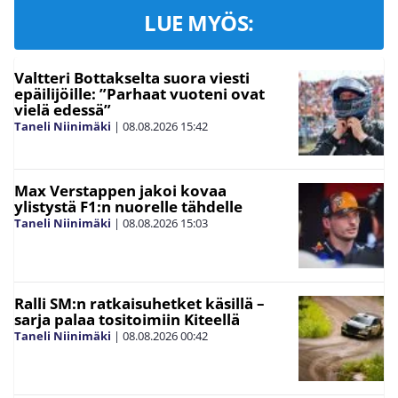
LUE MYÖS:
Valtteri Bottakselta suora viesti
epäilijöille: ”Parhaat vuoteni ovat
vielä edessä”
Taneli Niinimäki
|
08.08.2026
15:42
Max Verstappen jakoi kovaa
ylistystä F1:n nuorelle tähdelle
Taneli Niinimäki
|
08.08.2026
15:03
Ralli SM:n ratkaisuhetket käsillä –
sarja palaa tositoimiin Kiteellä
Taneli Niinimäki
|
08.08.2026
00:42