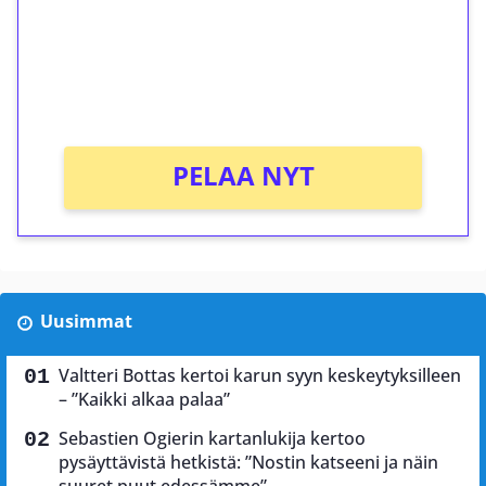
Saat heti 50 ilmaiskierrosta Tuohi 1000 -
peliin (arvo 0,20€ per kierros)!
Ei kierrätysvaatimusta!
PELAA NYT
Uusimmat
Valtteri Bottas kertoi karun syyn keskeytyksilleen
– ”Kaikki alkaa palaa”
Sebastien Ogierin kartanlukija kertoo
pysäyttävistä hetkistä: ”Nostin katseeni ja näin