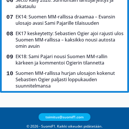
Secto Rally 2026: Sunnuntain lähtöjärjestys ja
aikataulu
EK14: Suomen MM-rallissa draamaa – Evansin
ulosajo avasi Sami Pajarille tilaisuuden
EK17 keskeytetty: Sebastien Ogier ajoi rajusti ulos
Suomen MM-rallissa – kaksikko nousi autosta
omin avuin
EK18: Sami Pajari nousi Suomen MM-rallin
kärkeen ja kommentoi Ogierin tilannetta
Suomen MM-rallissa hurjan ulosajon kokenut
Sebastien Ogier paljasti loppukauden
suunnitelmansa
toimitus@suomif1.com
© 2026 - SuomiF1. Kaikki oikeudet pidätetään.