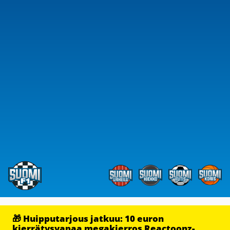
🎁 Huipputarjous jatkuu: 10 euron
kierrätysvapaa megakierros Reactoonz-