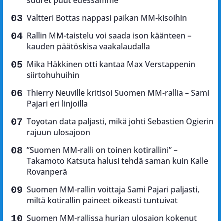
suuret puut edessämme”
Valtteri Bottas nappasi paikan MM-kisoihin
Rallin MM-taistelu voi saada ison käänteen –
kauden päätöskisa vaakalaudalla
Mika Häkkinen otti kantaa Max Verstappenin
siirtohuhuihin
Thierry Neuville kritisoi Suomen MM-rallia – Sami
Pajari eri linjoilla
Toyotan data paljasti, mikä johti Sebastien Ogierin
rajuun ulosajoon
”Suomen MM-ralli on toinen kotirallini” –
Takamoto Katsuta halusi tehdä saman kuin Kalle
Rovanperä
Suomen MM-rallin voittaja Sami Pajari paljasti,
miltä kotirallin paineet oikeasti tuntuivat
Suomen MM-rallissa hurjan ulosajon kokenut