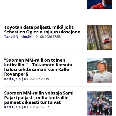
Toyotan data paljasti, mikä johti
Sebastien Ogierin rajuun ulosajoon
Taneli Niinimäki
|
04.08.2026
17:58
”Suomen MM-ralli on toinen
kotirallini” – Takamoto Katsuta
halusi tehdä saman kuin Kalle
Rovanperä
Kati Ojala
|
03.08.2026
20:15
Suomen MM-rallin voittaja Sami
Pajari paljasti, miltä kotirallin
paineet oikeasti tuntuivat
Kati Ojala
|
03.08.2026
17:37