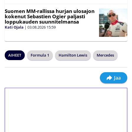
Suomen MM-rallissa hurjan ulosajon
kokenut Sebastien Ogier paljasti
loppukauden suunnitelmansa
Kati Ojala
|
03.08.2026
15:59
AIHEET
Formula 1
Hamilton Lewis
Mercedes
Jaa
1€ = 10€ arvosta
ilmaiskierroksia ilman
kierrätystä!
Talleta 1€