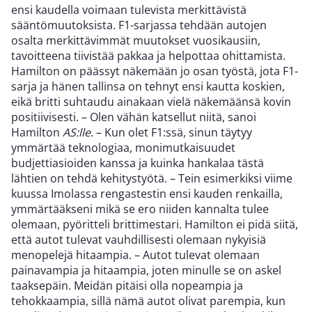
ensi kaudella voimaan tulevista merkittävistä
sääntömuutoksista. F1-sarjassa tehdään autojen
osalta merkittävimmät muutokset vuosikausiin,
tavoitteena tiivistää pakkaa ja helpottaa ohittamista.
Hamilton on päässyt näkemään jo osan työstä, jota F1-
sarja ja hänen tallinsa on tehnyt ensi kautta koskien,
eikä britti suhtaudu ainakaan vielä näkemäänsä kovin
positiivisesti. – Olen vähän katsellut niitä, sanoi
Hamilton
AS:lle
. – Kun olet F1:ssä, sinun täytyy
ymmärtää teknologiaa, monimutkaisuudet
budjettiasioiden kanssa ja kuinka hankalaa tästä
lähtien on tehdä kehitystyötä. – Tein esimerkiksi viime
kuussa Imolassa rengastestin ensi kauden renkailla,
ymmärtääkseni mikä se ero niiden kannalta tulee
olemaan, pyöritteli brittimestari. Hamilton ei pidä siitä,
että autot tulevat vauhdillisesti olemaan nykyisiä
menopelejä hitaampia. – Autot tulevat olemaan
painavampia ja hitaampia, joten minulle se on askel
taaksepäin. Meidän pitäisi olla nopeampia ja
tehokkaampia, sillä nämä autot olivat parempia, kun