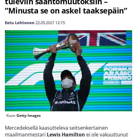
tuleviin sääntömuutoksiin –
”Minusta se on askel taaksepäin”
Eetu Lehtonen
22.05.2021
12:15
Kuva:
Getty Images
Mercedeksellä kaasutteleva seitsenkertainen
maailmanmestari
Lewis Hamilton
ei ole vakuuttunut