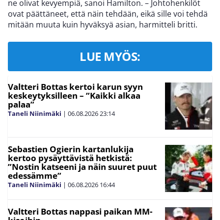
ne olivat kevyempiä, sanoi Hamilton. – Johtohenkilöt
ovat päättäneet, että näin tehdään, eikä sille voi tehdä
mitään muuta kuin hyväksyä asian, harmitteli britti.
LUE MYÖS:
Valtteri Bottas kertoi karun syyn
keskeytyksilleen – ”Kaikki alkaa
palaa”
Taneli Niinimäki
|
06.08.2026
23:14
Sebastien Ogierin kartanlukija
kertoo pysäyttävistä hetkistä:
”Nostin katseeni ja näin suuret puut
edessämme”
Taneli Niinimäki
|
06.08.2026
16:44
Valtteri Bottas nappasi paikan MM-