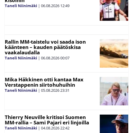
kisoihin
Taneli Niinimäki
|
06.08.2026
12:49
Rallin MM-taistelu voi saada ison
käänteen – kauden päätöskisa
vaakalaudalla
Taneli Niinimäki
|
06.08.2026
00:07
Mika Häkkinen otti kantaa Max
Verstappenin siirtohuhuihin
Taneli Niinimäki
|
05.08.2026
23:31
Thierry Neuville kritisoi Suomen
MM-rallia – Sami Pajari eri linjoilla
Taneli Niinimäki
|
04.08.2026
22:42