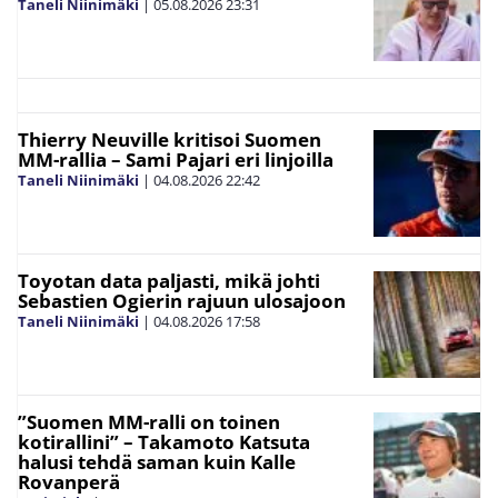
Taneli Niinimäki
|
05.08.2026
23:31
Thierry Neuville kritisoi Suomen
MM-rallia – Sami Pajari eri linjoilla
Taneli Niinimäki
|
04.08.2026
22:42
Toyotan data paljasti, mikä johti
Sebastien Ogierin rajuun ulosajoon
Taneli Niinimäki
|
04.08.2026
17:58
”Suomen MM-ralli on toinen
kotirallini” – Takamoto Katsuta
halusi tehdä saman kuin Kalle
Rovanperä