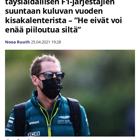
täyslaidallisen F1-järjestäjien
suuntaan kuluvan vuoden
kisakalenterista – ”He eivät voi
enää piiloutua siltä”
Nooa Ruuth
25.04.2021
19:28