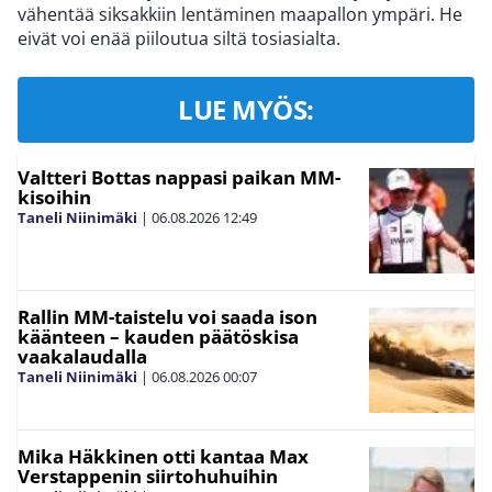
vähentää siksakkiin lentäminen maapallon ympäri. He
eivät voi enää piiloutua siltä tosiasialta.
LUE MYÖS:
Valtteri Bottas nappasi paikan MM-
kisoihin
Taneli Niinimäki
|
06.08.2026
12:49
Rallin MM-taistelu voi saada ison
käänteen – kauden päätöskisa
vaakalaudalla
Taneli Niinimäki
|
06.08.2026
00:07
Mika Häkkinen otti kantaa Max
Verstappenin siirtohuhuihin