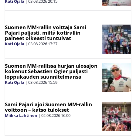
Kati Ojala
|
03.08.2026
20:15
Suomen MM-rallin voittaja Sami
Pajari paljasti, miltä kotirallin
paineet oikeasti tuntuivat
Kati Ojala
|
03.08.2026
17:37
Suomen MM-rallissa hurjan ulosajon
kokenut Sebastien Ogier paljasti
loppukauden suunnitelmansa
Kati Ojala
|
03.08.2026
15:59
Sami Pajari ajoi Suomen MM-rallin
voittoon – katso tulokset
Miikka Lahtinen
|
02.08.2026
16:00