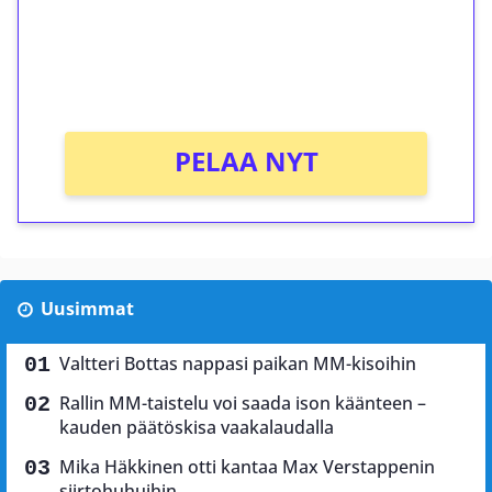
Saat heti 50 ilmaiskierrosta Tuohi 1000 -
peliin (arvo 0,20€ per kierros)!
Ei kierrätysvaatimusta!
PELAA NYT
Uusimmat
Valtteri Bottas nappasi paikan MM-kisoihin
Rallin MM-taistelu voi saada ison käänteen –
kauden päätöskisa vaakalaudalla
Mika Häkkinen otti kantaa Max Verstappenin
siirtohuhuihin