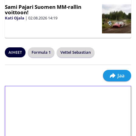
Sami Pajari Suomen MM-rallin
voittoon!
Kati Ojala
|
02.08.2026
14:19
AIHEET
Formula 1
Vettel Sebastian
Jaa
1€ = 10€ arvosta
ilmaiskierroksia ilman
kierrätystä!
Talleta 1€