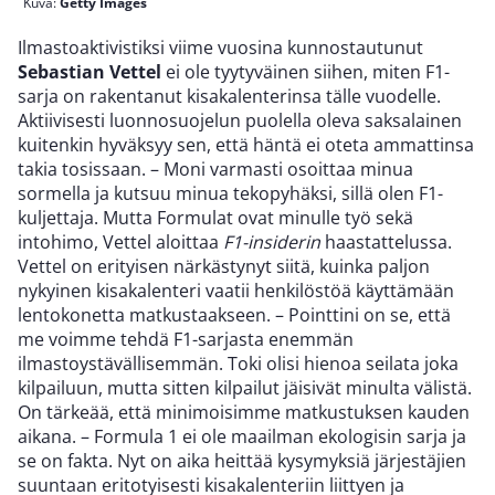
Kuva:
Getty Images
Ilmastoaktivistiksi viime vuosina kunnostautunut
Sebastian Vettel
ei ole tyytyväinen siihen, miten F1-
sarja on rakentanut kisakalenterinsa tälle vuodelle.
Aktiivisesti luonnosuojelun puolella oleva saksalainen
kuitenkin hyväksyy sen, että häntä ei oteta ammattinsa
takia tosissaan. – Moni varmasti osoittaa minua
sormella ja kutsuu minua tekopyhäksi, sillä olen F1-
kuljettaja. Mutta Formulat ovat minulle työ sekä
intohimo, Vettel aloittaa
F1-insiderin
haastattelussa.
Vettel on erityisen närkästynyt siitä, kuinka paljon
nykyinen kisakalenteri vaatii henkilöstöä käyttämään
lentokonetta matkustaakseen. – Pointtini on se, että
me voimme tehdä F1-sarjasta enemmän
ilmastoystävällisemmän. Toki olisi hienoa seilata joka
kilpailuun, mutta sitten kilpailut jäisivät minulta välistä.
On tärkeää, että minimoisimme matkustuksen kauden
aikana. – Formula 1 ei ole maailman ekologisin sarja ja
se on fakta. Nyt on aika heittää kysymyksiä järjestäjien
suuntaan eritotyisesti kisakalenteriin liittyen ja