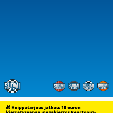
🎁 Huipputarjous jatkuu: 10 euron
kierrätysvapaa megakierros Reactoonz-