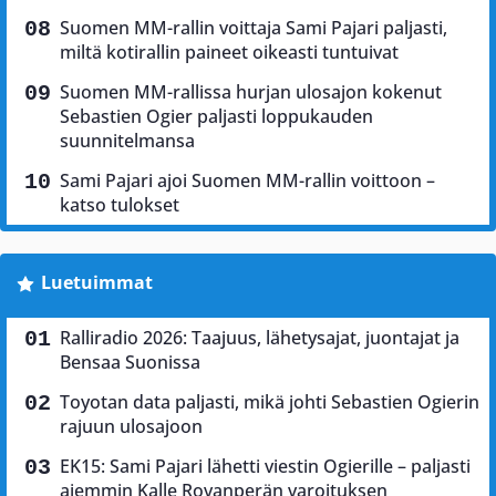
Suomen MM-rallin voittaja Sami Pajari paljasti,
miltä kotirallin paineet oikeasti tuntuivat
Suomen MM-rallissa hurjan ulosajon kokenut
Sebastien Ogier paljasti loppukauden
suunnitelmansa
Sami Pajari ajoi Suomen MM-rallin voittoon –
katso tulokset
Luetuimmat
Ralliradio 2026: Taajuus, lähetysajat, juontajat ja
Bensaa Suonissa
Toyotan data paljasti, mikä johti Sebastien Ogierin
rajuun ulosajoon
EK15: Sami Pajari lähetti viestin Ogierille – paljasti
aiemmin Kalle Rovanperän varoituksen