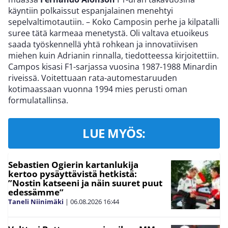
käyntiin polkaissut espanjalainen menehtyi
sepelvaltimotautiin. – Koko Camposin perhe ja kilpatalli
suree tätä karmeaa menetystä. Oli valtava etuoikeus
saada työskennellä yhtä rohkean ja innovatiivisen
miehen kuin Adrianin rinnalla, tiedotteessa kirjoitettiin.
Campos kisasi F1-sarjassa vuosina 1987-1988 Minardin
riveissä. Voitettuaan rata-automestaruuden
kotimaassaan vuonna 1994 mies perusti oman
formulatallinsa.
LUE MYÖS:
Sebastien Ogierin kartanlukija
kertoo pysäyttävistä hetkistä:
”Nostin katseeni ja näin suuret puut
edessämme”
Taneli Niinimäki
|
06.08.2026
16:44