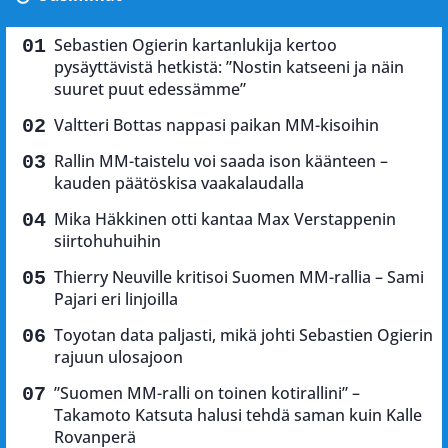
Sebastien Ogierin kartanlukija kertoo
pysäyttävistä hetkistä: ”Nostin katseeni ja näin
suuret puut edessämme”
Valtteri Bottas nappasi paikan MM-kisoihin
Rallin MM-taistelu voi saada ison käänteen –
kauden päätöskisa vaakalaudalla
Mika Häkkinen otti kantaa Max Verstappenin
siirtohuhuihin
Thierry Neuville kritisoi Suomen MM-rallia – Sami
Pajari eri linjoilla
Toyotan data paljasti, mikä johti Sebastien Ogierin
rajuun ulosajoon
”Suomen MM-ralli on toinen kotirallini” –
Takamoto Katsuta halusi tehdä saman kuin Kalle
Rovanperä