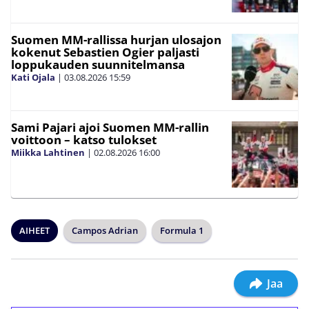
Suomen MM-rallissa hurjan ulosajon
kokenut Sebastien Ogier paljasti
loppukauden suunnitelmansa
Kati Ojala
|
03.08.2026
15:59
Sami Pajari ajoi Suomen MM-rallin
voittoon – katso tulokset
Miikka Lahtinen
|
02.08.2026
16:00
AIHEET
Campos Adrian
Formula 1
Jaa