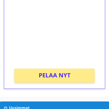
1€ = 10€ arvosta
ilmaiskierroksia ilman
kierrätystä!
Talleta 1€
Saat heti 50 ilmaiskierrosta Tuohi 1000 -
peliin (arvo 0,20€ per kierros)!
Ei kierrätysvaatimusta!
PELAA NYT
Uusimmat