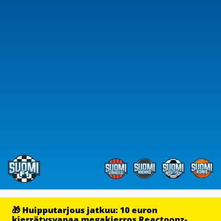
🎁 Huipputarjous jatkuu: 10 euron
kierrätysvapaa megakierros Reactoonz-