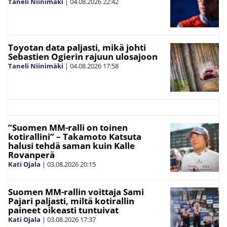
Taneli Niinimäki
|
04.08.2026
22:42
Toyotan data paljasti, mikä johti
Sebastien Ogierin rajuun ulosajoon
Taneli Niinimäki
|
04.08.2026
17:58
”Suomen MM-ralli on toinen
kotirallini” – Takamoto Katsuta
halusi tehdä saman kuin Kalle
Rovanperä
Kati Ojala
|
03.08.2026
20:15
Suomen MM-rallin voittaja Sami
Pajari paljasti, miltä kotirallin
paineet oikeasti tuntuivat
Kati Ojala
|
03.08.2026
17:37