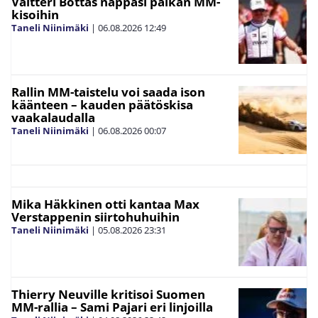
Valtteri Bottas nappasi paikan MM-
kisoihin
Taneli Niinimäki
|
06.08.2026
12:49
Rallin MM-taistelu voi saada ison
käänteen – kauden päätöskisa
vaakalaudalla
Taneli Niinimäki
|
06.08.2026
00:07
Mika Häkkinen otti kantaa Max
Verstappenin siirtohuhuihin
Taneli Niinimäki
|
05.08.2026
23:31
Thierry Neuville kritisoi Suomen
MM-rallia – Sami Pajari eri linjoilla