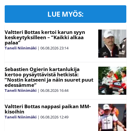
LUE MYÖS:
Valtteri Bottas kertoi karun syyn
keskeytyksilleen – ”Kaikki alkaa
palaa”
Taneli Niinimäki
|
06.08.2026
23:14
Sebastien Ogierin kartanlukija
kertoo pysäyttävistä hetkistä:
”Nostin katseeni ja näin suuret puut
edessämme”
Taneli Niinimäki
|
06.08.2026
16:44
Valtteri Bottas nappasi paikan MM-
kisoihin
Taneli Niinimäki
|
06.08.2026
12:49