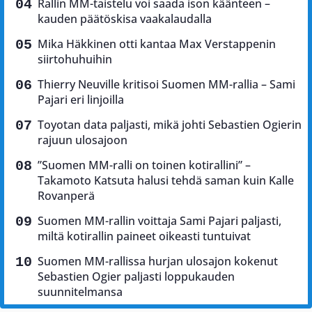
Rallin MM-taistelu voi saada ison käänteen –
kauden päätöskisa vaakalaudalla
Mika Häkkinen otti kantaa Max Verstappenin
siirtohuhuihin
Thierry Neuville kritisoi Suomen MM-rallia – Sami
Pajari eri linjoilla
Toyotan data paljasti, mikä johti Sebastien Ogierin
rajuun ulosajoon
”Suomen MM-ralli on toinen kotirallini” –
Takamoto Katsuta halusi tehdä saman kuin Kalle
Rovanperä
Suomen MM-rallin voittaja Sami Pajari paljasti,
miltä kotirallin paineet oikeasti tuntuivat
Suomen MM-rallissa hurjan ulosajon kokenut
Sebastien Ogier paljasti loppukauden
suunnitelmansa