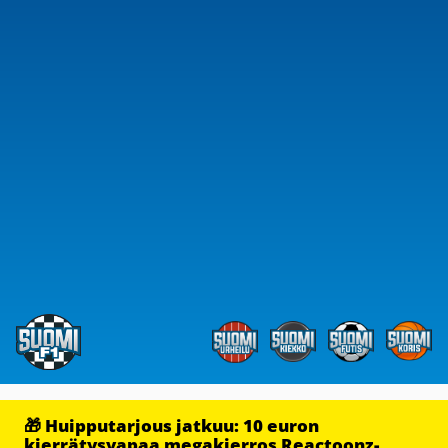
🎁 Huipputarjous jatkuu: 10 euron
kierrätysvapaa megakierros Reactoonz-