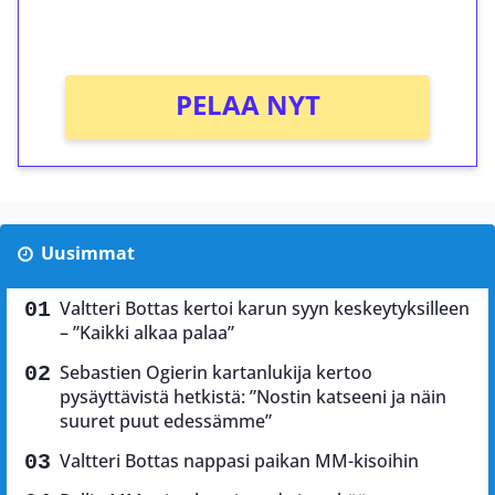
Ei kierrätysvaatimusta!
PELAA NYT
Uusimmat
Valtteri Bottas kertoi karun syyn keskeytyksilleen
– ”Kaikki alkaa palaa”
Sebastien Ogierin kartanlukija kertoo
pysäyttävistä hetkistä: ”Nostin katseeni ja näin
suuret puut edessämme”
Valtteri Bottas nappasi paikan MM-kisoihin