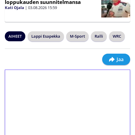
loppukauden suunnitelmansa
Kati Ojala
|
03.08.2026
15:59
AIHEET
Lappi Esapekka
M-Sport
Ralli
WRC
Jaa
1€ = 10€ arvosta
ilmaiskierroksia ilman
kierrätystä!
Talleta 1€
Saat heti 50 ilmaiskierrosta Tuohi 1000 -
peliin (arvo 0,20€ per kierros)!