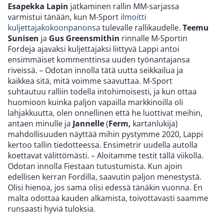
Esapekka Lapin
jatkaminen rallin MM-sarjassa
varmistui tänään, kun M-Sport
ilmoitti
kuljettajakokoonpanonsa
tulevalle rallikaudelle.
Teemu
Sunisen
ja
Gus Greensmithin
rinnalle M-Sportin
Fordeja ajavaksi kuljettajaksi liittyvä Lappi antoi
ensimmäiset kommenttinsa uuden työnantajansa
riveissä. – Odotan innolla tätä uutta seikkailua ja
kaikkea sitä, mitä voimme saavuttaa. M-Sport
suhtautuu ralliin todella intohimoisesti, ja kun ottaa
huomioon kuinka paljon vapailla markkinoilla oli
lahjakkuutta, olen onnellinen että he luottivat meihin,
antaen minulle ja
Jannelle
(
Ferm,
kartanlukija)
mahdollisuuden näyttää mihin pystymme 2020, Lappi
kertoo tallin tiedotteessa. Ensimetrir uudella autolla
koettavat välittömästi. – Aloitamme testit tällä viikolla.
Odotan innolla Fiestaan tutustumista. Kun ajoin
edellisen kerran Fordilla, saavutin paljon menestystä.
Olisi hienoa, jos sama olisi edessä tänäkin vuonna. En
malta odottaa kauden alkamista, toivottavasti saamme
runsaasti hyviä tuloksia.