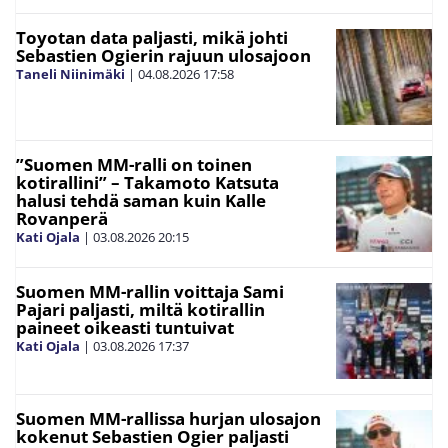
Toyotan data paljasti, mikä johti
Sebastien Ogierin rajuun ulosajoon
Taneli Niinimäki
|
04.08.2026
17:58
”Suomen MM-ralli on toinen
kotirallini” – Takamoto Katsuta
halusi tehdä saman kuin Kalle
Rovanperä
Kati Ojala
|
03.08.2026
20:15
Suomen MM-rallin voittaja Sami
Pajari paljasti, miltä kotirallin
paineet oikeasti tuntuivat
Kati Ojala
|
03.08.2026
17:37
Suomen MM-rallissa hurjan ulosajon
kokenut Sebastien Ogier paljasti