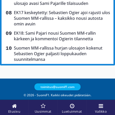
ulosajo avasi Sami Pajarille tilaisuuden
EK17 keskeytetty: Sebastien Ogier ajoi rajusti ulos
Suomen MM-rallissa – kaksikko nousi autosta
omin avuin
EK18: Sami Pajari nousi Suomen MM-rallin
kärkeen ja kommentoi Ogierin tilannetta
Suomen MM-rallissa hurjan ulosajon kokenut
Sebastien Ogier paljasti loppukauden
suunnitelmansa
toimitus@suomif1.com
© 2026 - SuomiF1. Kaikki oikeudet pidätetään.
Etusivu
Uusimmat
Luetuimmat
Valikko