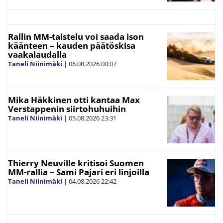
Rallin MM-taistelu voi saada ison
käänteen – kauden päätöskisa
vaakalaudalla
Taneli Niinimäki
|
06.08.2026
00:07
Mika Häkkinen otti kantaa Max
Verstappenin siirtohuhuihin
Taneli Niinimäki
|
05.08.2026
23:31
Thierry Neuville kritisoi Suomen
MM-rallia – Sami Pajari eri linjoilla
Taneli Niinimäki
|
04.08.2026
22:42