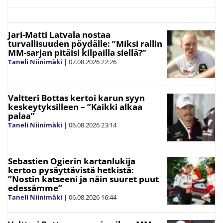
Jari-Matti Latvala nostaa
turvallisuuden pöydälle: ”Miksi rallin
MM-sarjan pitäisi kilpailla siellä?”
Taneli Niinimäki
|
07.08.2026
22:26
Valtteri Bottas kertoi karun syyn
keskeytyksilleen – ”Kaikki alkaa
palaa”
Taneli Niinimäki
|
06.08.2026
23:14
Sebastien Ogierin kartanlukija
kertoo pysäyttävistä hetkistä:
”Nostin katseeni ja näin suuret puut
edessämme”
Taneli Niinimäki
|
06.08.2026
16:44