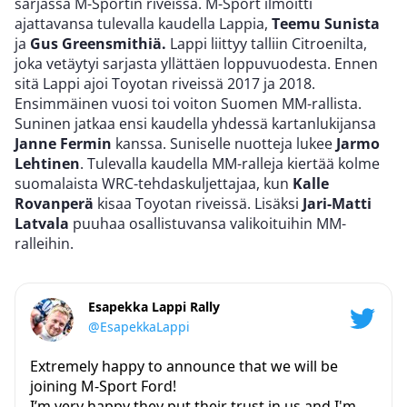
sarjassa M-Sportin riveissä. M-Sport ilmoitti
ajattavansa tulevalla kaudella Lappia,
Teemu Sunista
ja
Gus Greensmithiä.
Lappi liittyy talliin Citroenilta,
joka vetäytyi sarjasta yllättäen loppuvuodesta. Ennen
sitä Lappi ajoi Toyotan riveissä 2017 ja 2018.
Ensimmäinen vuosi toi voiton Suomen MM-rallista.
Suninen jatkaa ensi kaudella yhdessä kartanlukijansa
Janne Fermin
kanssa. Suniselle nuotteja lukee
Jarmo
Lehtinen
. Tulevalla kaudella MM-ralleja kiertää kolme
suomalaista WRC-tehdaskuljettajaa, kun
Kalle
Rovanperä
kisaa Toyotan riveissä. Lisäksi
Jari-Matti
Latvala
puuhaa osallistuvansa valikoituihin MM-
ralleihin.
Esapekka Lappi Rally
@EsapekkaLappi
Extremely happy to announce that we will be
joining M-Sport Ford!
I’m very happy they put their trust in us and I'm