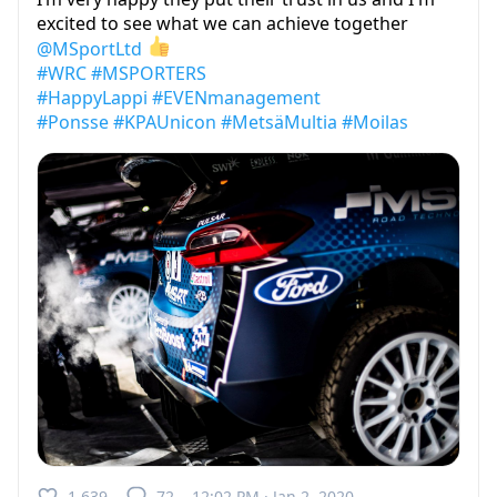
excited to see what we can achieve together
@MSportLtd
#WRC
#MSPORTERS
#HappyLappi
#EVENmanagement
#Ponsse
#KPAUnicon
#MetsäMultia
#Moilas
1,639
72
12:02 PM · Jan 2, 2020