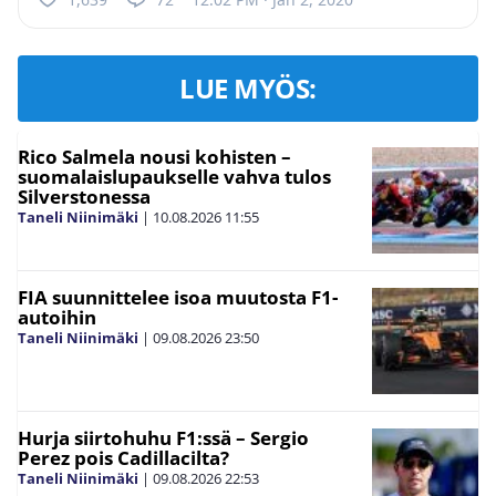
LUE MYÖS:
Rico Salmela nousi kohisten –
suomalaislupaukselle vahva tulos
Silverstonessa
Taneli Niinimäki
|
10.08.2026
11:55
FIA suunnittelee isoa muutosta F1-
autoihin
Taneli Niinimäki
|
09.08.2026
23:50
Hurja siirtohuhu F1:ssä – Sergio
Perez pois Cadillacilta?
Taneli Niinimäki
|
09.08.2026
22:53