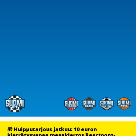
🎁 Huipputarjous jatkuu: 10 euron
kierrätysvapaa megakierros Reactoonz-