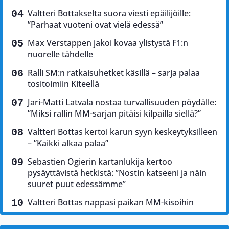
Valtteri Bottakselta suora viesti epäilijöille:
”Parhaat vuoteni ovat vielä edessä”
Max Verstappen jakoi kovaa ylistystä F1:n
nuorelle tähdelle
Ralli SM:n ratkaisuhetket käsillä – sarja palaa
tositoimiin Kiteellä
Jari-Matti Latvala nostaa turvallisuuden pöydälle:
”Miksi rallin MM-sarjan pitäisi kilpailla siellä?”
Valtteri Bottas kertoi karun syyn keskeytyksilleen
– ”Kaikki alkaa palaa”
Sebastien Ogierin kartanlukija kertoo
pysäyttävistä hetkistä: ”Nostin katseeni ja näin
suuret puut edessämme”
Valtteri Bottas nappasi paikan MM-kisoihin