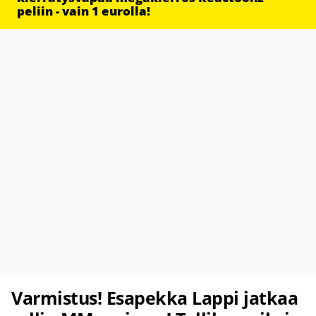
peliin - vain 1 eurolla!
Varmistus! Esapekka Lappi jatkaa