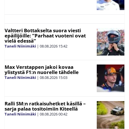
Valtteri Bottakselta suora viesti
epäilijöille: ”Parhaat vuoteni ovat
vielä edessä”
Taneli Niinimäki
|
08.08.2026
15:42
Max Verstappen jakoi kovaa
ylistystä F1:n nuorelle tähdelle
Taneli Niinimäki
|
08.08.2026
15:03
Ralli SM:n ratkaisuhetket käsillä –
sarja palaa tositoimiin Kiteellä
Taneli Niinimäki
|
08.08.2026
00:42