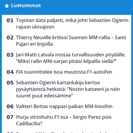
Luetuimmat
Toyotan data paljasti, mikä johti Sebastien Ogierin
rajuun ulosajoon
Thierry Neuville kritisoi Suomen MM-rallia – Sami
Pajari eri linjoilla
Jari-Matti Latvala nostaa turvallisuuden pöydälle:
”Miksi rallin MM-sarjan pitäisi kilpailla siellä?”
FIA suunnittelee isoa muutosta F1-autoihin
Sebastien Ogierin kartanlukija kertoo
pysäyttävistä hetkistä: ”Nostin katseeni ja näin
suuret puut edessämme”
Valtteri Bottas nappasi paikan MM-kisoihin
Hurja siirtohuhu F1:ssä – Sergio Perez pois
Cadillacilta?