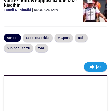
Valtteri Bottas nappasi paikan MM-
kisoihin
Taneli Niinimäki
|
06.08.2026
12:49
AIHEET
Lappi Esapekka
M-Sport
Ralli
Suninen Teemu
WRC
Jaa
🎁 Huipputarjous jatkuu: 10
euron kierrätysvapaa
megakierros Reactoonz-
peliin – vain 1 eurolla!