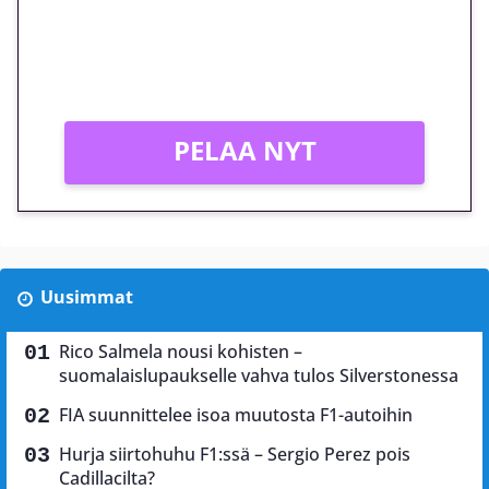
Peli: Reactoonz
Vain uusille asiakkaille!
PELAA NYT
Uusimmat
Rico Salmela nousi kohisten –
suomalaislupaukselle vahva tulos Silverstonessa
FIA suunnittelee isoa muutosta F1-autoihin
Hurja siirtohuhu F1:ssä – Sergio Perez pois
Cadillacilta?