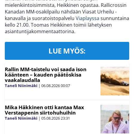
mielenkiintoisimmista, Heikkinen opastaa. Rallicrossin
Kanadan MM-osakilpailu nähdään Viasat Urheilu -
kanavalla ja suoratoistopalvelu
Viaplayssa
sunnuntaina
kello 21.00. Toomas Heikkinen toimii lähetyksen
asiantuntijakommentaattorina.
LUE MYÖS:
Rallin MM-taistelu voi saada ison
käänteen – kauden päätöskisa
vaakalaudalla
Taneli Niinimäki
|
06.08.2026
00:07
Mika Häkkinen otti kantaa Max
Verstappenin siirtohuhuihin
Taneli Niinimäki
|
05.08.2026
23:31