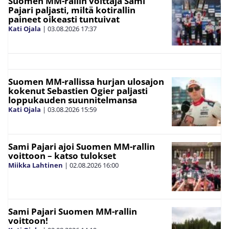
Suomen MM-rallin voittaja Sami
Pajari paljasti, miltä kotirallin
paineet oikeasti tuntuivat
Kati Ojala
|
03.08.2026
17:37
Suomen MM-rallissa hurjan ulosajon
kokenut Sebastien Ogier paljasti
loppukauden suunnitelmansa
Kati Ojala
|
03.08.2026
15:59
Sami Pajari ajoi Suomen MM-rallin
voittoon – katso tulokset
Miikka Lahtinen
|
02.08.2026
16:00
Sami Pajari Suomen MM-rallin
voittoon!