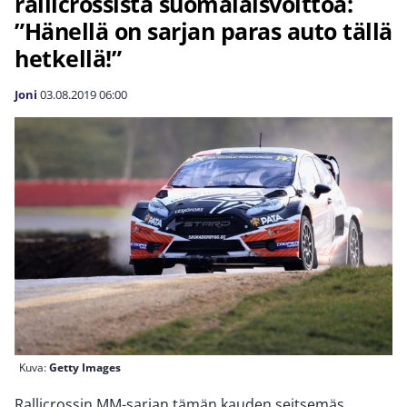
rallicrossista suomalaisvoittoa:
”Hänellä on sarjan paras auto tällä
hetkellä!”
Joni
03.08.2019
06:00
Kuva:
Getty Images
Rallicrossin MM-sarjan tämän kauden seitsemäs