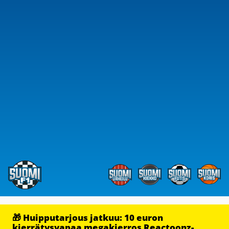
🎁 Huipputarjous jatkuu: 10 euron
kierrätysvapaa megakierros Reactoonz-