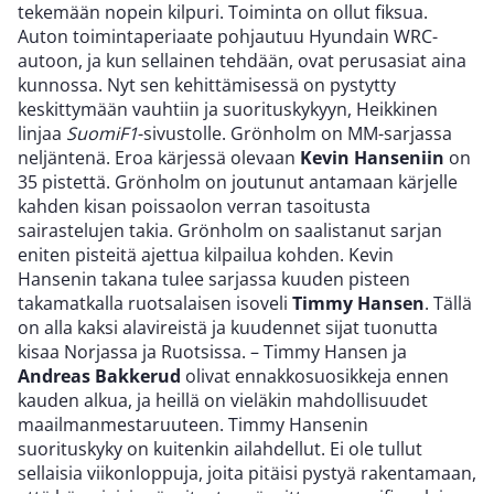
tekemään nopein kilpuri. Toiminta on ollut fiksua.
Auton toimintaperiaate pohjautuu Hyundain WRC-
autoon, ja kun sellainen tehdään, ovat perusasiat aina
kunnossa. Nyt sen kehittämisessä on pystytty
keskittymään vauhtiin ja suorituskykyyn, Heikkinen
linjaa
SuomiF1
-sivustolle. Grönholm on MM-sarjassa
neljäntenä. Eroa kärjessä olevaan
Kevin Hanseniin
on
35 pistettä. Grönholm on joutunut antamaan kärjelle
kahden kisan poissaolon verran tasoitusta
sairastelujen takia. Grönholm on saalistanut sarjan
eniten pisteitä ajettua kilpailua kohden. Kevin
Hansenin takana tulee sarjassa kuuden pisteen
takamatkalla ruotsalaisen isoveli
Timmy Hansen
. Tällä
on alla kaksi alavireistä ja kuudennet sijat tuonutta
kisaa Norjassa ja Ruotsissa. – Timmy Hansen ja
Andreas Bakkerud
olivat ennakkosuosikkeja ennen
kauden alkua, ja heillä on vieläkin mahdollisuudet
maailmanmestaruuteen. Timmy Hansenin
suorituskyky on kuitenkin ailahdellut. Ei ole tullut
sellaisia viikonloppuja, joita pitäisi pystyä rakentamaan,