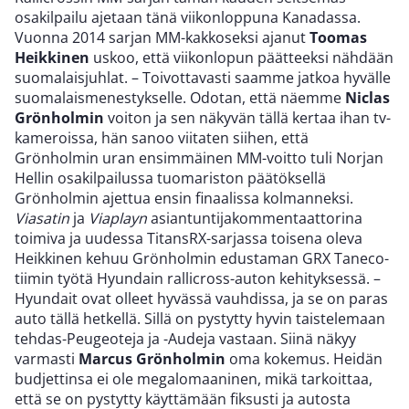
osakilpailu ajetaan tänä viikonloppuna Kanadassa.
Vuonna 2014 sarjan MM-kakkoseksi ajanut
Toomas
Heikkinen
uskoo, että viikonlopun päätteeksi nähdään
suomalaisjuhlat. – Toivottavasti saamme jatkoa hyvälle
suomalaismenestykselle. Odotan, että näemme
Niclas
Grönholmin
voiton ja sen näkyvän tällä kertaa ihan tv-
kameroissa, hän sanoo viitaten siihen, että
Grönholmin uran ensimmäinen MM-voitto tuli Norjan
Hellin osakilpailussa tuomariston päätöksellä
Grönholmin ajettua ensin finaalissa kolmanneksi.
Viasatin
ja
Viaplayn
asiantuntijakommentaattorina
toimiva ja uudessa TitansRX-sarjassa toisena oleva
Heikkinen kehuu Grönholmin edustaman GRX Taneco-
tiimin työtä Hyundain rallicross-auton kehityksessä. –
Hyundait ovat olleet hyvässä vauhdissa, ja se on paras
auto tällä hetkellä. Sillä on pystytty hyvin taistelemaan
tehdas-Peugeoteja ja -Audeja vastaan. Siinä näkyy
varmasti
Marcus Grönholmin
oma kokemus. Heidän
budjettinsa ei ole megalomaaninen, mikä tarkoittaa,
että se on pystytty käyttämään fiksusti ja autosta