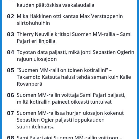
kauden päätöskisa vaakalaudalla
Mika Häkkinen otti kantaa Max Verstappenin
siirtohuhuihin
Thierry Neuville kritisoi Suomen MM-rallia – Sami
Pajari eri linjoilla
Toyotan data paljasti, mikä johti Sebastien Ogierin
rajuun ulosajoon
”Suomen MM-ralli on toinen kotirallini” –
Takamoto Katsuta halusi tehdä saman kuin Kalle
Rovanperä
Suomen MM-rallin voittaja Sami Pajari paljasti,
miltä kotirallin paineet oikeasti tuntuivat
Suomen MM-rallissa hurjan ulosajon kokenut
Sebastien Ogier paljasti loppukauden
suunnitelmansa
Sami Pajari ajoi Suomen MM-rallin voittoon –