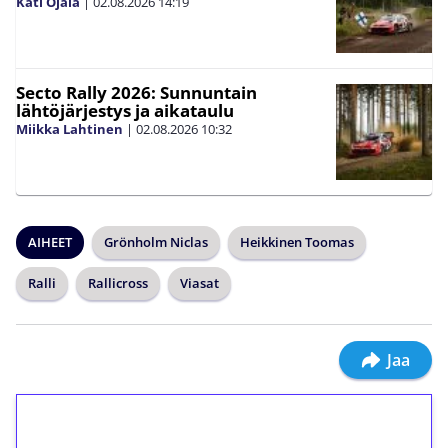
Kati Ojala
|
02.08.2026
14:19
Secto Rally 2026: Sunnuntain
lähtöjärjestys ja aikataulu
Miikka Lahtinen
|
02.08.2026
10:32
AIHEET
Grönholm Niclas
Heikkinen Toomas
Ralli
Rallicross
Viasat
Jaa
1€ = 10€ arvosta