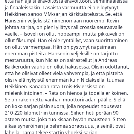
että hän ajaisi erävoitosta erävoittoon, semifinaaleissa
ja finaaleissakin. Tasaista varmuutta ei ole löytynyt,
Heikkinen sanoo MM-sarjan kärkitaistelusta. Se, että
Hansenin veljeksistä nimenomaan nuorempi Kevin
johtaa sarjaa, on pieni yllätys rallicrossia seuraavalle
väelle. – Isoveli on ollut nopeampi, mutta pikkuveli on
ollut fiksumpi. Hän ei ole ryntäillyt, vaan suorittaminen
on ollut varmempaa. Hän on pystynyt napsimaan
enemmän pisteitä. Hansenin veljeksille on tarjottu
mestaruutta, kun Niclas on sairastellut ja Andreas
Bakkerudin vauhti on ollut hakusessa. Olisin odottanut,
että he olisivat olleet vielä vahvempia, ja että pisteitä
olisi vielä nykyistä enemmän kuin Niclaksella, tuumaa
Heikkinen. Kanadan rata Trois-Riviersissä on
mielenkiintoinen. – Rata on hienoa ja todella erikoinen.
Se on rakennettu vanhan moottoriradan päälle. Siellä
on koko sarjan pisin suora, jolla nopeudet nousevat
210-220 kilometriin tunnissa. Siihen heti perään 90
asteen mutka, joka tuo kisaan hyvän mausteen. Sitten
alkaa syheröinen ja pehmeä soraosuus, ja seinät ovat
lähellä. Tämä tekee startin yhdeksi sarjan