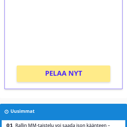
ilmaiskierroksia ilman
kierrätystä!
Talleta 1€
Saat heti 50 ilmaiskierrosta Tuohi 1000 -
peliin (arvo 0,20€ per kierros)!
Ei kierrätysvaatimusta!
PELAA NYT
Uusimmat
Rallin MM-taistelu voi saada ison käänteen –