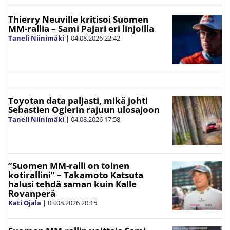
Thierry Neuville kritisoi Suomen
MM-rallia – Sami Pajari eri linjoilla
Taneli Niinimäki
|
04.08.2026
22:42
Toyotan data paljasti, mikä johti
Sebastien Ogierin rajuun ulosajoon
Taneli Niinimäki
|
04.08.2026
17:58
”Suomen MM-ralli on toinen
kotirallini” – Takamoto Katsuta
halusi tehdä saman kuin Kalle
Rovanperä
Kati Ojala
|
03.08.2026
20:15