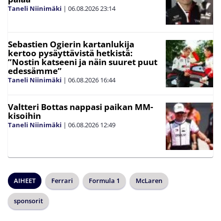
Taneli Niinimäki
|
06.08.2026
23:14
Sebastien Ogierin kartanlukija
kertoo pysäyttävistä hetkistä:
”Nostin katseeni ja näin suuret puut
edessämme”
Taneli Niinimäki
|
06.08.2026
16:44
Valtteri Bottas nappasi paikan MM-
kisoihin
Taneli Niinimäki
|
06.08.2026
12:49
AIHEET
Ferrari
Formula 1
McLaren
sponsorit