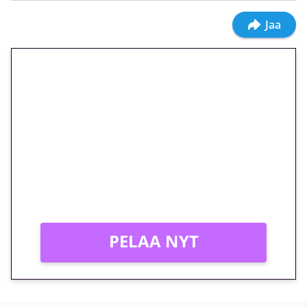
Jaa
🎁 Huipputarjous jatkuu: 10
euron kierrätysvapaa
megakierros Reactoonz-
peliin – vain 1 eurolla!
Peli: Reactoonz
Vain uusille asiakkaille!
PELAA NYT