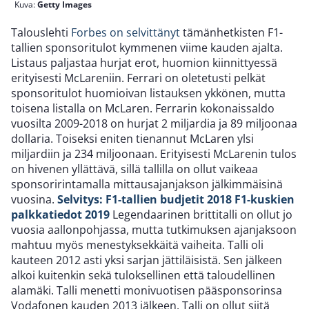
Kuva:
Getty Images
Talouslehti
Forbes on selvittänyt
tämänhetkisten F1-
tallien sponsoritulot kymmenen viime kauden ajalta.
Listaus paljastaa hurjat erot, huomion kiinnittyessä
erityisesti McLareniin. Ferrari on oletetusti pelkät
sponsoritulot huomioivan listauksen ykkönen, mutta
toisena listalla on McLaren. Ferrarin kokonaissaldo
vuosilta 2009-2018 on hurjat 2 miljardia ja 89 miljoonaa
dollaria. Toiseksi eniten tienannut McLaren ylsi
miljardiin ja 234 miljoonaan. Erityisesti McLarenin tulos
on hivenen yllättävä, sillä tallilla on ollut vaikeaa
sponsoririntamalla mittausajanjakson jälkimmäisinä
vuosina.
Selvitys: F1-tallien budjetit 2018
F1-kuskien
palkkatiedot 2019
Legendaarinen brittitalli on ollut jo
vuosia aallonpohjassa, mutta tutkimuksen ajanjaksoon
mahtuu myös menestyksekkäitä vaiheita. Talli oli
kauteen 2012 asti yksi sarjan jättiläisistä. Sen jälkeen
alkoi kuitenkin sekä tuloksellinen että taloudellinen
alamäki. Talli menetti monivuotisen pääsponsorinsa
Vodafonen kauden 2013 jälkeen. Talli on ollut siitä