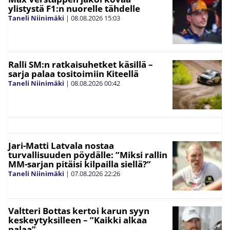
ylistystä F1:n nuorelle tähdelle
Taneli Niinimäki
|
08.08.2026
15:03
Ralli SM:n ratkaisuhetket käsillä –
sarja palaa tositoimiin Kiteellä
Taneli Niinimäki
|
08.08.2026
00:42
Jari-Matti Latvala nostaa
turvallisuuden pöydälle: ”Miksi rallin
MM-sarjan pitäisi kilpailla siellä?”
Taneli Niinimäki
|
07.08.2026
22:26
Valtteri Bottas kertoi karun syyn
keskeytyksilleen – ”Kaikki alkaa
palaa”