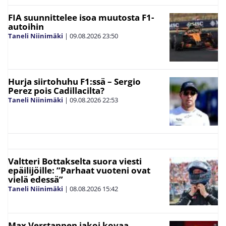
FIA suunnittelee isoa muutosta F1-
autoihin
Taneli Niinimäki
|
09.08.2026
23:50
Hurja siirtohuhu F1:ssä – Sergio
Perez pois Cadillacilta?
Taneli Niinimäki
|
09.08.2026
22:53
Valtteri Bottakselta suora viesti
epäilijöille: ”Parhaat vuoteni ovat
vielä edessä”
Taneli Niinimäki
|
08.08.2026
15:42
Max Verstappen jakoi kovaa