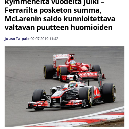
kymmeneltä vuodelta julki –
Ferrarilta posketon summa,
McLarenin saldo kunnioitettava
valtavan puutteen huomioiden
Juuso Taipale
02.07.2019
11:42