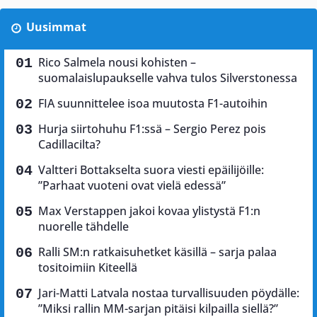
Uusimmat
Rico Salmela nousi kohisten –
suomalaislupaukselle vahva tulos Silverstonessa
FIA suunnittelee isoa muutosta F1-autoihin
Hurja siirtohuhu F1:ssä – Sergio Perez pois
Cadillacilta?
Valtteri Bottakselta suora viesti epäilijöille:
”Parhaat vuoteni ovat vielä edessä”
Max Verstappen jakoi kovaa ylistystä F1:n
nuorelle tähdelle
Ralli SM:n ratkaisuhetket käsillä – sarja palaa
tositoimiin Kiteellä
Jari-Matti Latvala nostaa turvallisuuden pöydälle:
”Miksi rallin MM-sarjan pitäisi kilpailla siellä?”