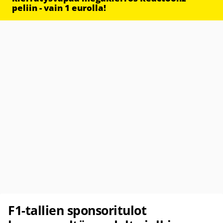
peliin - vain 1 eurolla!
F1-tallien sponsoritulot