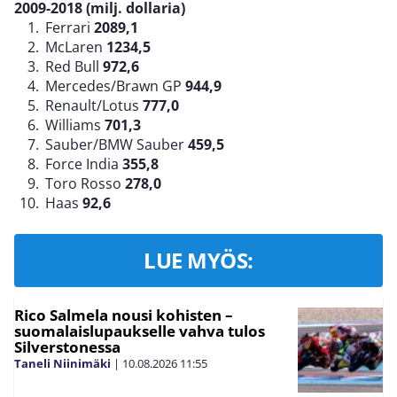
2009-2018 (milj. dollaria)
Ferrari
2089,1
McLaren
1234,5
Red Bull
972,6
Mercedes/Brawn GP
944,9
Renault/Lotus
777,0
Williams
701,3
Sauber/BMW Sauber
459,5
Force India
355,8
Toro Rosso
278,0
Haas
92,6
LUE MYÖS:
Rico Salmela nousi kohisten –
suomalaislupaukselle vahva tulos
Silverstonessa
Taneli Niinimäki
|
10.08.2026
11:55