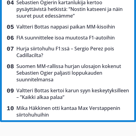
Sebastien Ogierin kartanlukija kertoo
pysäyttävistä hetkistä: ”Nostin katseeni ja näin
suuret puut edessämme”
Valtteri Bottas nappasi paikan MM-kisoihin
FIA suunnittelee isoa muutosta F1-autoihin
Hurja siirtohuhu F1:ssä – Sergio Perez pois
Cadillacilta?
Suomen MM-rallissa hurjan ulosajon kokenut
Sebastien Ogier paljasti loppukauden
suunnitelmansa
Valtteri Bottas kertoi karun syyn keskeytyksilleen
– ”Kaikki alkaa palaa”
Mika Häkkinen otti kantaa Max Verstappenin
siirtohuhuihin