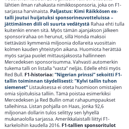
lähtien ilman rahakasta nimikkosponsoria, joka on F1-
sarjassa harvinaista.
Paljastus: Kimi Räikkösen ex-
talli joutui huijatuksi sponsorineuvotteluissa –
jättimäinen diili oli suurta vedätystä
Rahaa ehti tulla
kuitenkin ennen sitä. Myös tämän ajanjakson jälkeen
sponsorirahaa on herunut, sillä Honda maksoi
tiettävästi kymmeniä miljoonia dollareita vuosittain
kolmen kauden yhteistyön aikana. Huomiota herättää
myös sarjaa puolet mittausjaksosta hallinneen
Mercedeksen sponsorisumma. Vahvasti automerkin
tukema talli on listalla ”vasta” neljäs. Edelle ehtii myös
Red Bull.
F1-historiaa:
”Nigerian prinssi” sekoitti F1-
tallin toiminnan täydellisesti: ”Kylvi tallin tuhon
siemenet”
Listauksessa ei oteta huomioon omistajien
omia sijoituksisa talliin. Tämä poistaa esimerkiksi
Mercedeksen ja Red Bullin omat rahapumppaukset
talleihinsa. Listan pohjalla on Haas, jonka 92,6
miljoonan dollarin tulos selittyy sen lyhyellä
mukanaololla sarjassa. Amerikkalaistalli liittyi F1-
karkeloihin kaudella 2016.
F1-tallien sponsoritulot