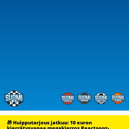
🎁 Huipputarjous jatkuu: 10 euron
kierrätysvapaa megakierros Reactoonz-