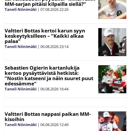
MM-sarjan pitäisi kilpailla siellä?”
Taneli Niinimäki
|
07.08.2026
22:26
Valtteri Bottas kertoi karun syyn
keskeytyksilleen – ”Kaikki alkaa
palaa”
Taneli Niinimäki
|
06.08.2026
23:14
Sebastien Ogierin kartanlukija
kertoo pysäyttävistä hetkistä:
”Nostin katseeni ja näin suuret puut
edessämme”
Taneli Niinimäki
|
06.08.2026
16:44
Valtteri Bottas nappasi paikan MM-
kisoihin
Taneli Niinimäki
|
06.08.2026
12:49