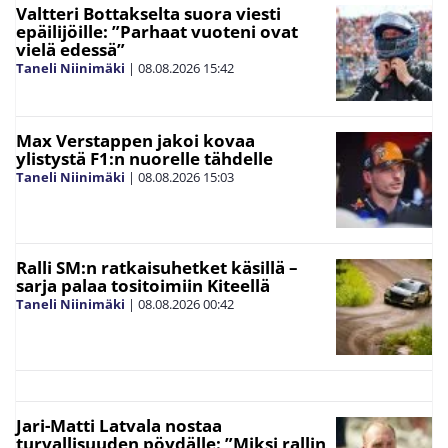
Valtteri Bottakselta suora viesti
epäilijöille: ”Parhaat vuoteni ovat
vielä edessä”
Taneli Niinimäki
|
08.08.2026
15:42
Max Verstappen jakoi kovaa
ylistystä F1:n nuorelle tähdelle
Taneli Niinimäki
|
08.08.2026
15:03
Ralli SM:n ratkaisuhetket käsillä –
sarja palaa tositoimiin Kiteellä
Taneli Niinimäki
|
08.08.2026
00:42
Jari-Matti Latvala nostaa
turvallisuuden pöydälle: ”Miksi rallin