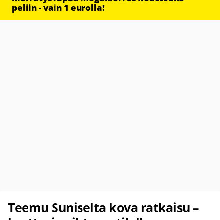
peliin - vain 1 eurolla!
Teemu Suniselta kova ratkaisu –