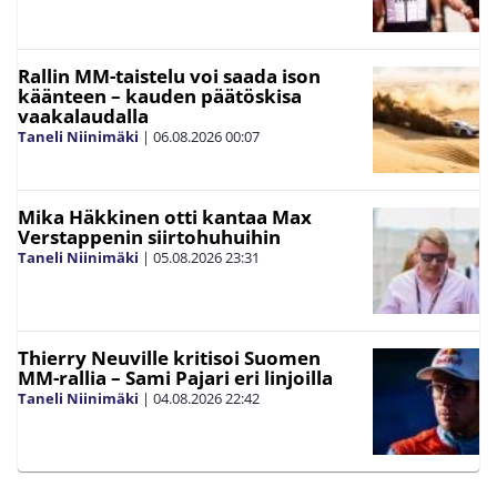
Rallin MM-taistelu voi saada ison
käänteen – kauden päätöskisa
vaakalaudalla
Taneli Niinimäki
|
06.08.2026
00:07
Mika Häkkinen otti kantaa Max
Verstappenin siirtohuhuihin
Taneli Niinimäki
|
05.08.2026
23:31
Thierry Neuville kritisoi Suomen
MM-rallia – Sami Pajari eri linjoilla
Taneli Niinimäki
|
04.08.2026
22:42