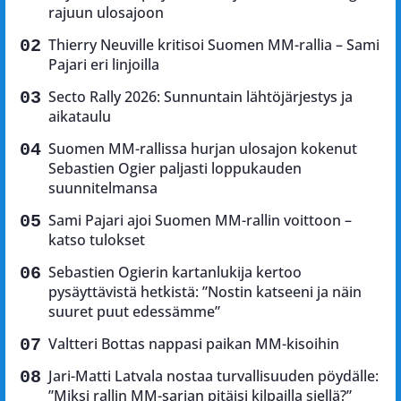
rajuun ulosajoon
Thierry Neuville kritisoi Suomen MM-rallia – Sami
Pajari eri linjoilla
Secto Rally 2026: Sunnuntain lähtöjärjestys ja
aikataulu
Suomen MM-rallissa hurjan ulosajon kokenut
Sebastien Ogier paljasti loppukauden
suunnitelmansa
Sami Pajari ajoi Suomen MM-rallin voittoon –
katso tulokset
Sebastien Ogierin kartanlukija kertoo
pysäyttävistä hetkistä: ”Nostin katseeni ja näin
suuret puut edessämme”
Valtteri Bottas nappasi paikan MM-kisoihin
Jari-Matti Latvala nostaa turvallisuuden pöydälle:
”Miksi rallin MM-sarjan pitäisi kilpailla siellä?”