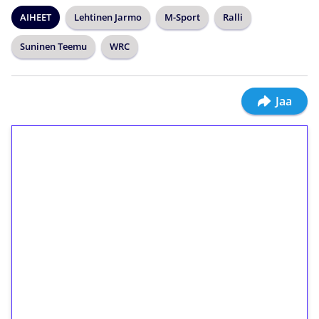
AIHEET
Lehtinen Jarmo
M-Sport
Ralli
Suninen Teemu
WRC
Jaa
1€ = 10€ arvosta
ilmaiskierroksia ilman
kierrätystä!
Talleta 1€
Saat heti 50 ilmaiskierrosta Tuohi 1000 -
peliin (arvo 0,20€ per kierros)!
Ei kierrätysvaatimusta!