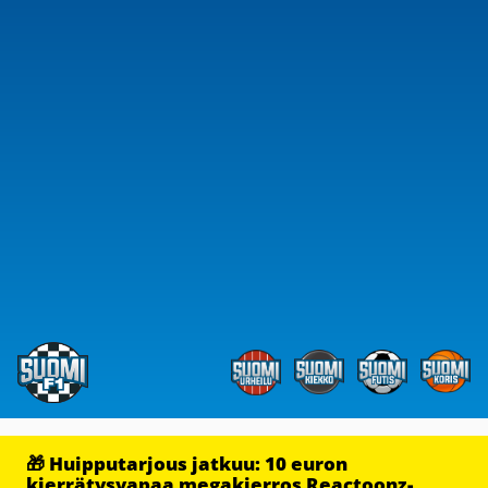
🎁 Huipputarjous jatkuu: 10 euron
kierrätysvapaa megakierros Reactoonz-