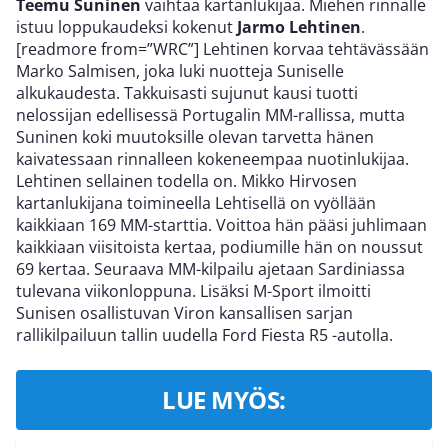
Teemu Suninen
vaihtaa kartanlukijaa. Miehen rinnalle
istuu loppukaudeksi kokenut
Jarmo Lehtinen
.
[readmore from=”WRC”] Lehtinen korvaa tehtävässään
Marko Salmisen, joka luki nuotteja Suniselle
alkukaudesta. Takkuisasti sujunut kausi tuotti
nelossijan edellisessä Portugalin MM-rallissa, mutta
Suninen koki muutoksille olevan tarvetta hänen
kaivatessaan rinnalleen kokeneempaa nuotinlukijaa.
Lehtinen sellainen todella on. Mikko Hirvosen
kartanlukijana toimineella Lehtisellä on vyöllään
kaikkiaan 169 MM-starttia. Voittoa hän pääsi juhlimaan
kaikkiaan viisitoista kertaa, podiumille hän on noussut
69 kertaa. Seuraava MM-kilpailu ajetaan Sardiniassa
tulevana viikonloppuna. Lisäksi M-Sport ilmoitti
Sunisen osallistuvan Viron kansallisen sarjan
rallikilpailuun tallin uudella Ford Fiesta R5 -autolla.
LUE MYÖS: