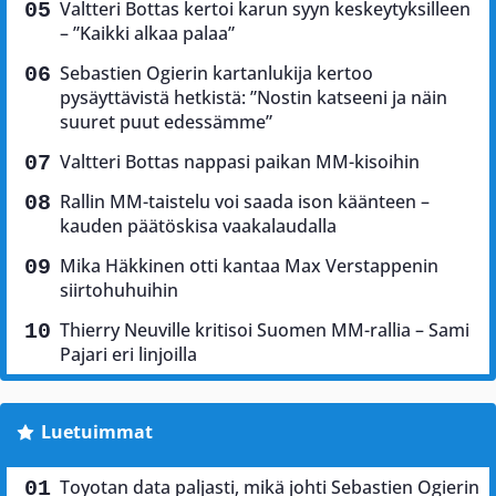
Valtteri Bottas kertoi karun syyn keskeytyksilleen
– ”Kaikki alkaa palaa”
Sebastien Ogierin kartanlukija kertoo
pysäyttävistä hetkistä: ”Nostin katseeni ja näin
suuret puut edessämme”
Valtteri Bottas nappasi paikan MM-kisoihin
Rallin MM-taistelu voi saada ison käänteen –
kauden päätöskisa vaakalaudalla
Mika Häkkinen otti kantaa Max Verstappenin
siirtohuhuihin
Thierry Neuville kritisoi Suomen MM-rallia – Sami
Pajari eri linjoilla
Luetuimmat
Toyotan data paljasti, mikä johti Sebastien Ogierin