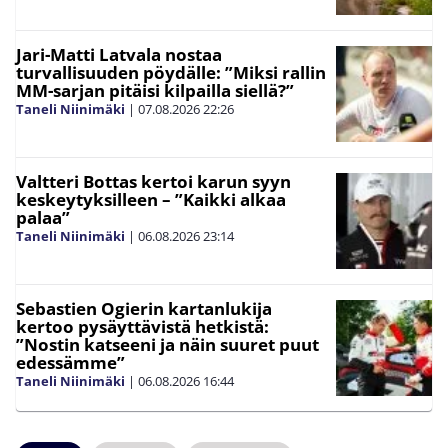
Jari-Matti Latvala nostaa
turvallisuuden pöydälle: ”Miksi rallin
MM-sarjan pitäisi kilpailla siellä?”
Taneli Niinimäki
|
07.08.2026
22:26
Valtteri Bottas kertoi karun syyn
keskeytyksilleen – ”Kaikki alkaa
palaa”
Taneli Niinimäki
|
06.08.2026
23:14
Sebastien Ogierin kartanlukija
kertoo pysäyttävistä hetkistä:
”Nostin katseeni ja näin suuret puut
edessämme”
Taneli Niinimäki
|
06.08.2026
16:44