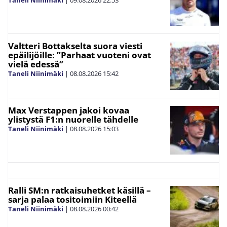
Valtteri Bottakselta suora viesti
epäilijöille: ”Parhaat vuoteni ovat
vielä edessä”
Taneli Niinimäki
|
08.08.2026
15:42
Max Verstappen jakoi kovaa
ylistystä F1:n nuorelle tähdelle
Taneli Niinimäki
|
08.08.2026
15:03
Ralli SM:n ratkaisuhetket käsillä –
sarja palaa tositoimiin Kiteellä
Taneli Niinimäki
|
08.08.2026
00:42