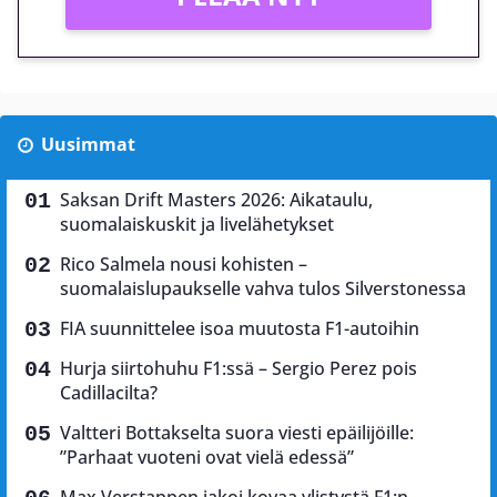
Uusimmat
Saksan Drift Masters 2026: Aikataulu,
suomalaiskuskit ja livelähetykset
Rico Salmela nousi kohisten –
suomalaislupaukselle vahva tulos Silverstonessa
FIA suunnittelee isoa muutosta F1-autoihin
Hurja siirtohuhu F1:ssä – Sergio Perez pois
Cadillacilta?
Valtteri Bottakselta suora viesti epäilijöille:
”Parhaat vuoteni ovat vielä edessä”
Max Verstappen jakoi kovaa ylistystä F1:n