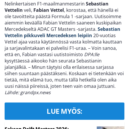
Nelinkertaisen F1-maailmanmestarin
Sebastian
Vettelin
veli,
Fabian Vettel
, korostaa, että hänellä ei
ole tavoitteita päästä Formula 1 -sarjaan. Uutisoimme
aiemmin keväällä Fabian Vettelin saaneen kuskipaikan
Mercedekseltä ADAC GT Masters -sarjasta.
Sebastian
Vettelin pikkuveli Mercedeksen leipiin
20-vuotias
Vettel ajaa vasta käytännössä vasta kolmatta kauttaan
ja sarjavalintakaan ei palvelisi F1-uraa. – Voin sanoa,
että en, Fabian vastasi uutistoimisto
DPA:lle
kysyttäessä aikooko hän seurata Sebastianin
jalanjälkiä. – Minun täytyisi olla erilaisessa sarjassa
siihen suuntaan päästäkseni. Koskaan ei tietenkään voi
tietää, mitä elämä tuo, mutta tällä hetkellä olen aika
uusi näissä piireissä, joten teen vain omaa juttuani.
Lähde: grandpx.news
LUE MYÖS:
Saksan Drift Masters 2026: