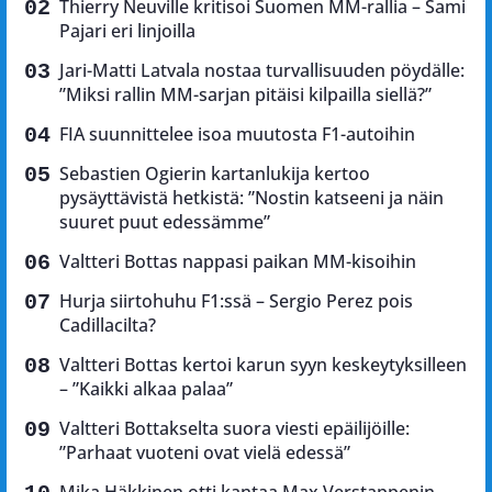
Thierry Neuville kritisoi Suomen MM-rallia – Sami
Pajari eri linjoilla
Jari-Matti Latvala nostaa turvallisuuden pöydälle:
”Miksi rallin MM-sarjan pitäisi kilpailla siellä?”
FIA suunnittelee isoa muutosta F1-autoihin
Sebastien Ogierin kartanlukija kertoo
pysäyttävistä hetkistä: ”Nostin katseeni ja näin
suuret puut edessämme”
Valtteri Bottas nappasi paikan MM-kisoihin
Hurja siirtohuhu F1:ssä – Sergio Perez pois
Cadillacilta?
Valtteri Bottas kertoi karun syyn keskeytyksilleen
– ”Kaikki alkaa palaa”
Valtteri Bottakselta suora viesti epäilijöille:
”Parhaat vuoteni ovat vielä edessä”
Mika Häkkinen otti kantaa Max Verstappenin