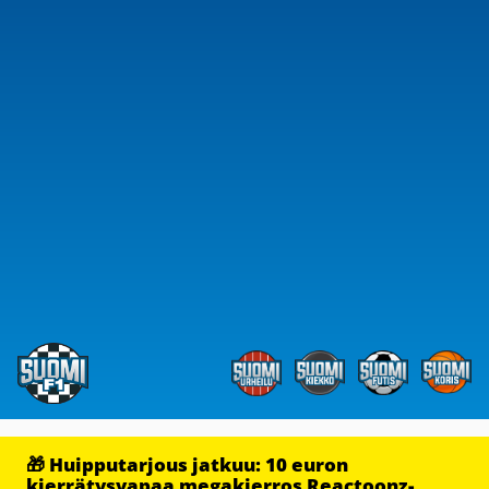
🎁 Huipputarjous jatkuu: 10 euron
kierrätysvapaa megakierros Reactoonz-