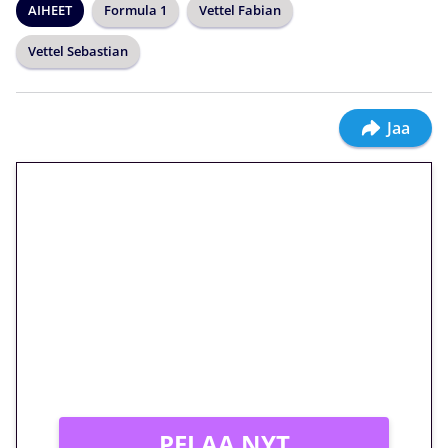
AIHEET
Formula 1
Vettel Fabian
Vettel Sebastian
Jaa
🎁 Huipputarjous jatkuu: 10
euron kierrätysvapaa
megakierros Reactoonz-
peliin – vain 1 eurolla!
Peli: Reactoonz
Vain uusille asiakkaille!
PELAA NYT