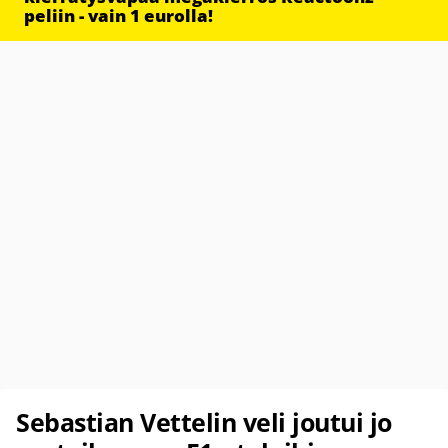
peliin - vain 1 eurolla!
Sebastian Vettelin veli joutui jo