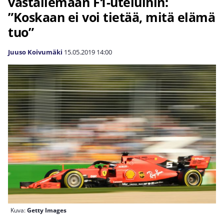
vastailemaan F1-uteluihin:
”Koskaan ei voi tietää, mitä elämä
tuo”
Juuso Koivumäki
15.05.2019
14:00
Kuva:
Getty Images