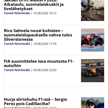
Aikataulu, suomalaiskuskit ja
livelähetykset
Taneli Niinimäki
|
10.08.2026
16:12
Rico Salmela nousi kohisten –
suomalaislupaukselle vahva tulos
Silverstonessa
Taneli Niinimäki
|
10.08.2026
11:55
FIA suunnittelee isoa muutosta F1-
autoihin
Taneli Niinimäki
|
09.08.2026
23:50
Hurja siirtohuhu F1:ssä – Sergio
Perez pois Cadillacilta?
Taneli Niinimäki
|
09.08.2026
22:53