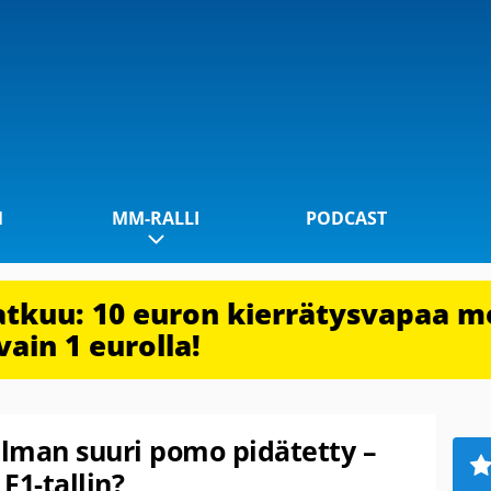
1
MM-RALLI
PODCAST
jatkuu: 10 euron kierrätysvapaa m
vain 1 eurolla!
lman suuri pomo pidätetty –
F1-tallin?