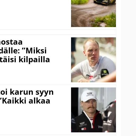
nostaa
älle: ”Miksi
äisi kilpailla
toi karun syyn
”Kaikki alkaa