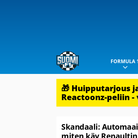
FORMULA 
🎁 Huipputarjous 
Reactoonz-peliin - 
Skandaali: Automaai
miten käy Renaultin 