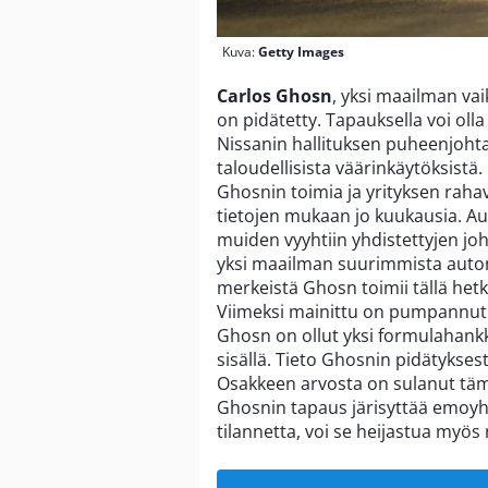
Kuva:
Getty Images
Carlos Ghosn
, yksi maailman vai
on pidätetty. Tapauksella voi oll
Nissanin hallituksen puheenjoht
taloudellisista väärinkäytöksist
Ghosnin toimia ja yrityksen rahav
tietojen mukaan jo kuukausia. A
muiden vyyhtiin yhdistettyjen j
yksi maailman suurimmista auton
merkeistä Ghosn toimii tällä hetke
Viimeksi mainittu on pumpannut v
Ghosn on ollut yksi formulahank
sisällä. Tieto Ghosnin pidätykses
Osakkeen arvosta on sulanut täm
Ghosnin tapaus järisyttää emoyhti
tilannetta, voi se heijastua myös