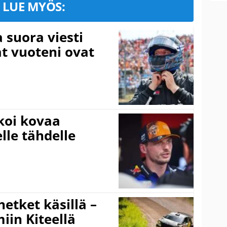
LUE MYÖS:
a suora viesti
at vuoteni ovat
koi kovaa
lle tähdelle
hetket käsillä –
iin Kiteellä