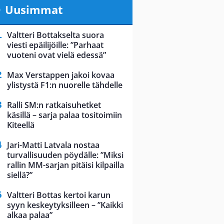
Uusimmat
Valtteri Bottakselta suora
viesti epäilijöille: ”Parhaat
vuoteni ovat vielä edessä”
Max Verstappen jakoi kovaa
ylistystä F1:n nuorelle tähdelle
Ralli SM:n ratkaisuhetket
käsillä – sarja palaa tositoimiin
Kiteellä
Jari-Matti Latvala nostaa
turvallisuuden pöydälle: ”Miksi
rallin MM-sarjan pitäisi kilpailla
siellä?”
Valtteri Bottas kertoi karun
syyn keskeytyksilleen – ”Kaikki
alkaa palaa”