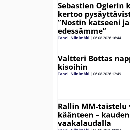
Sebastien Ogierin 
kertoo pysäyttävist
”Nostin katseeni j
edessämme”
Taneli Niinimäki
|
06.08.2026
16:44
Valtteri Bottas na
kisoihin
Taneli Niinimäki
|
06.08.2026
12:49
Rallin MM-taistelu 
käänteen – kauden
vaakalaudalla