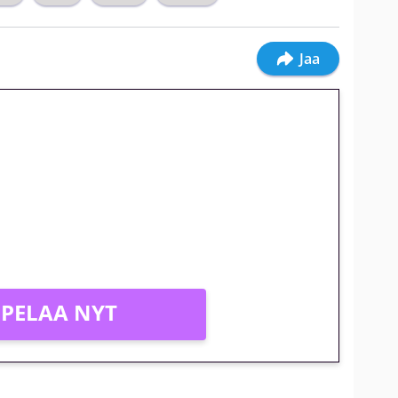
Jaa
jatkuu: 10 euron
gakierros Reactoonz-peliin
PELAA NYT