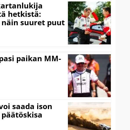
kartanlukija
ä hetkistä:
a näin suuret puut
ppasi paikan MM-
voi saada ison
 päätöskisa