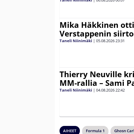
Taneli Niinimäki
|
06.08.2026
00:07
Mika Häkkinen ott
Verstappenin siirt
Taneli Niinimäki
|
05.08.2026
23:31
Thierry Neuville kr
MM-rallia – Sami Paj
Taneli Niinimäki
|
04.08.2026
22:42
AIHEET
Formula 1
Ghosn Car