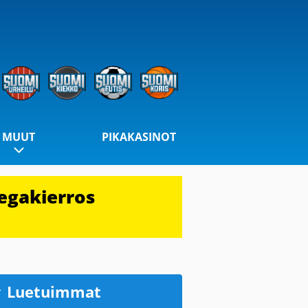
MUUT
PIKAKASINOT
egakierros
Luetuimmat