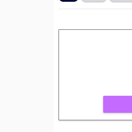
🎁 Huipputarjous 
kierrätysvapaa me
– vain 1 eurolla!
Peli: Reactoonz
Vain uusille asiakkaille!