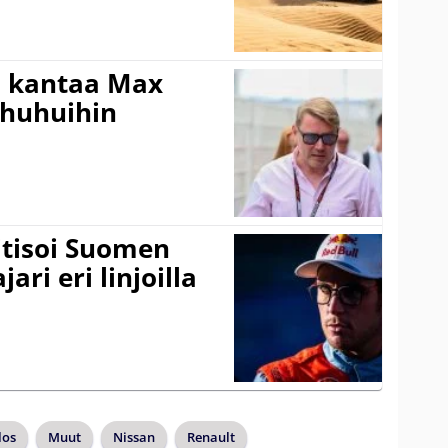
i kantaa Max
ohuhuihin
itisoi Suomen
ari eri linjoilla
los
Muut
Nissan
Renault