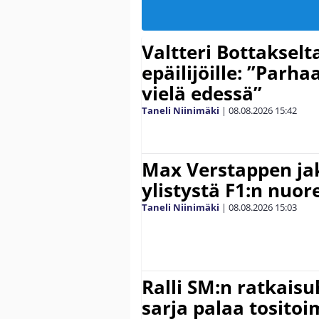
Valtteri Bottakselt
epäilijöille: ”Parha
vielä edessä”
Taneli Niinimäki
|
08.08.2026
15:42
Max Verstappen ja
ylistystä F1:n nuore
Taneli Niinimäki
|
08.08.2026
15:03
Ralli SM:n ratkaisu
sarja palaa tositoim