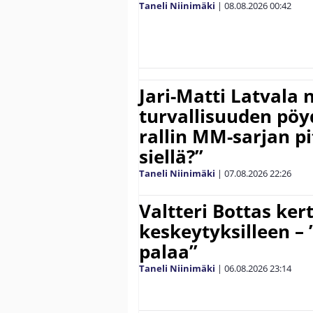
Taneli Niinimäki
|
08.08.2026
00:42
Jari-Matti Latvala 
turvallisuuden pöyd
rallin MM-sarjan pit
siellä?”
Taneli Niinimäki
|
07.08.2026
22:26
Valtteri Bottas ker
keskeytyksilleen – 
palaa”
Taneli Niinimäki
|
06.08.2026
23:14