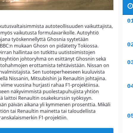
kutusvaltaisimmista autoteollisuuden vaikuttajista,
a myös vaikutusta formulavarikolle. Autoyhtiö
ajana työskennellyttä Ghosnia syytetään
ä. BBC:n mukaan Ghosn on pidätetty Tokiossa.
irran hallintaa on tutkittu uutistoimistojen
utoyhtiön johtoryhmä on esittänyt Ghosnin sekä
ohtohahmojen erottamista tehtävistään. Nissan on
valmistajista. Sen tuoteperheeseen kuuluvista
llä Nissanin, Mitsubishin ja Renaultin johtajina.
iime vuosina hurjasti rahaa F1-projektiinsa.
keen näkyvimmistä puolestapuhujista yhtiön
tä laittoi Renaultin osakekurssin syöksyyn.
än päivän aikana yli kymmenen prosenttia. Mikäli
ön tai Renaultin mainetta tai taloudellista
 ranskalaismerkin F1-projektiin.