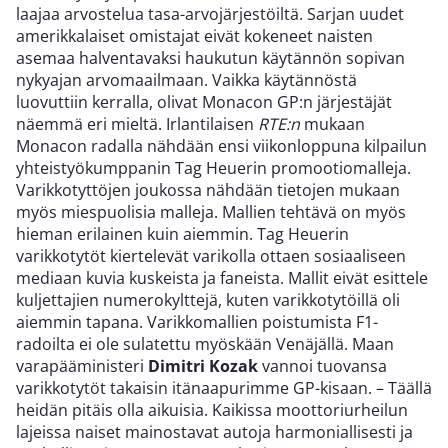
laajaa arvostelua tasa-arvojärjestöiltä. Sarjan uudet
amerikkalaiset omistajat eivät kokeneet naisten
asemaa halventavaksi haukutun käytännön sopivan
nykyajan arvomaailmaan. Vaikka käytännöstä
luovuttiin kerralla, olivat Monacon GP:n järjestäjät
näemmä eri mieltä. Irlantilaisen
RTE:n
mukaan
Monacon radalla nähdään ensi viikonloppuna kilpailun
yhteistyökumppanin Tag Heuerin promootiomalleja.
Varikkotyttöjen joukossa nähdään tietojen mukaan
myös miespuolisia malleja. Mallien tehtävä on myös
hieman erilainen kuin aiemmin. Tag Heuerin
varikkotytöt kiertelevät varikolla ottaen sosiaaliseen
mediaan kuvia kuskeista ja faneista. Mallit eivät esittele
kuljettajien numerokylttejä, kuten varikkotytöillä oli
aiemmin tapana. Varikkomallien poistumista F1-
radoilta ei ole sulatettu myöskään Venäjällä. Maan
varapääministeri
Dimitri Kozak
vannoi tuovansa
varikkotytöt takaisin itänaapurimme GP-kisaan. – Täällä
heidän pitäis olla aikuisia. Kaikissa moottoriurheilun
lajeissa naiset mainostavat autoja harmoniallisesti ja