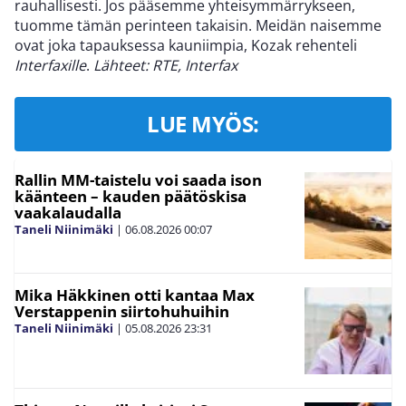
rauhallisesti. Jos pääsemme yhteisymmärrykseen,
tuomme tämän perinteen takaisin. Meidän naisemme
ovat joka tapauksessa kauniimpia, Kozak rehenteli
Interfaxille
.
Lähteet: RTE, Interfax
LUE MYÖS:
Rallin MM-taistelu voi saada ison
käänteen – kauden päätöskisa
vaakalaudalla
Taneli Niinimäki
|
06.08.2026
00:07
Mika Häkkinen otti kantaa Max
Verstappenin siirtohuhuihin
Taneli Niinimäki
|
05.08.2026
23:31