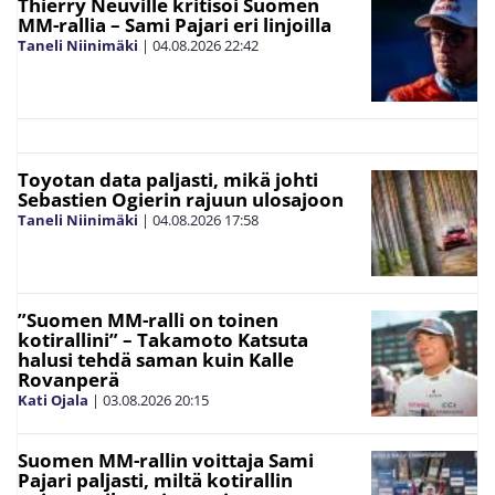
Thierry Neuville kritisoi Suomen
MM-rallia – Sami Pajari eri linjoilla
Taneli Niinimäki
|
04.08.2026
22:42
Toyotan data paljasti, mikä johti
Sebastien Ogierin rajuun ulosajoon
Taneli Niinimäki
|
04.08.2026
17:58
”Suomen MM-ralli on toinen
kotirallini” – Takamoto Katsuta
halusi tehdä saman kuin Kalle
Rovanperä
Kati Ojala
|
03.08.2026
20:15
Suomen MM-rallin voittaja Sami
Pajari paljasti, miltä kotirallin