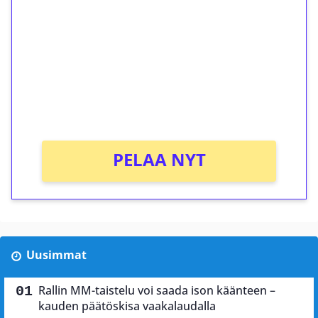
kierrätystä!
Talleta 1€
Saat heti 50 ilmaiskierrosta Tuohi 1000 -
peliin (arvo 0,20€ per kierros)!
Ei kierrätysvaatimusta!
PELAA NYT
Uusimmat
Rallin MM-taistelu voi saada ison käänteen –
kauden päätöskisa vaakalaudalla