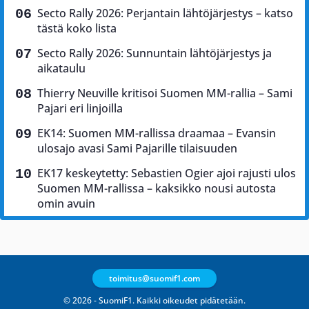
Secto Rally 2026: Perjantain lähtöjärjestys – katso
tästä koko lista
Secto Rally 2026: Sunnuntain lähtöjärjestys ja
aikataulu
Thierry Neuville kritisoi Suomen MM-rallia – Sami
Pajari eri linjoilla
EK14: Suomen MM-rallissa draamaa – Evansin
ulosajo avasi Sami Pajarille tilaisuuden
EK17 keskeytetty: Sebastien Ogier ajoi rajusti ulos
Suomen MM-rallissa – kaksikko nousi autosta
omin avuin
toimitus@suomif1.com
© 2026 - SuomiF1. Kaikki oikeudet pidätetään.