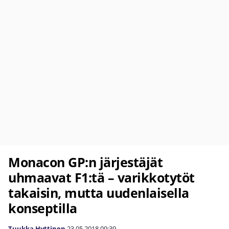
Monacon GP:n järjestäjät
uhmaavat F1:tä – varikkotytöt
takaisin, mutta uudenlaisella
konseptilla
Tuukka Hyttinen
23.05.2018
09:39