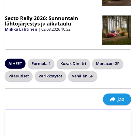
Secto Rally 2026: Sunnuntain
lähtöjärjestys ja aikataulu
Miikka Lahtinen
|
02.08.2026
10:32
AIHEET
Formula 1
Kozak Dimitri
Monacon GP
Pääuutiset
Varikkotytöt
Venäjän GP
Jaa
1€ = 10€ arvosta
ilmaiskierroksia ilman