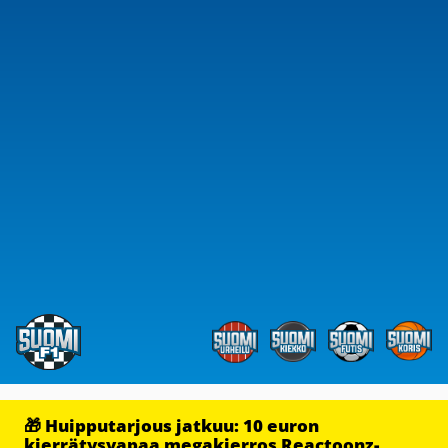
🎁 Huipputarjous jatkuu: 10 euron
kierrätysvapaa megakierros Reactoonz-