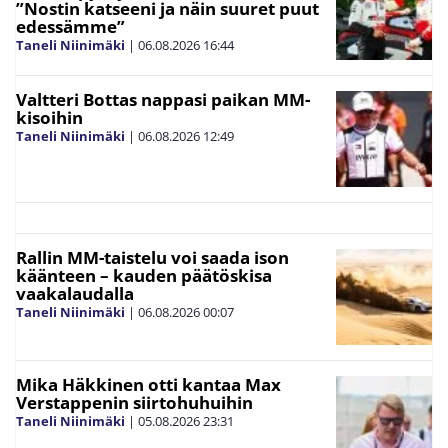
”Nostin katseeni ja näin suuret puut
edessämme”
Taneli Niinimäki
|
06.08.2026
16:44
Valtteri Bottas nappasi paikan MM-
kisoihin
Taneli Niinimäki
|
06.08.2026
12:49
Rallin MM-taistelu voi saada ison
käänteen – kauden päätöskisa
vaakalaudalla
Taneli Niinimäki
|
06.08.2026
00:07
Mika Häkkinen otti kantaa Max
Verstappenin siirtohuhuihin
Taneli Niinimäki
|
05.08.2026
23:31