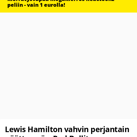
peliin - vain 1 eurolla!
Lewis Hamilton vahvin perjantain