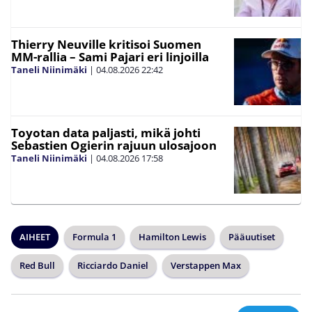
Thierry Neuville kritisoi Suomen
MM-rallia – Sami Pajari eri linjoilla
Taneli Niinimäki
|
04.08.2026
22:42
Toyotan data paljasti, mikä johti
Sebastien Ogierin rajuun ulosajoon
Taneli Niinimäki
|
04.08.2026
17:58
AIHEET
Formula 1
Hamilton Lewis
Pääuutiset
Red Bull
Ricciardo Daniel
Verstappen Max