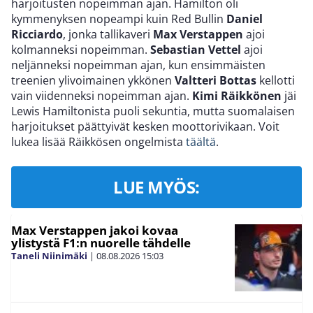
harjoitusten nopeimman ajan. Hamilton oli
kymmenyksen nopeampi kuin Red Bullin
Daniel
Ricciardo
, jonka tallikaveri
Max Verstappen
ajoi
kolmanneksi nopeimman.
Sebastian Vettel
ajoi
neljänneksi nopeimman ajan, kun ensimmäisten
treenien ylivoimainen ykkönen
Valtteri Bottas
kellotti
vain viidenneksi nopeimman ajan.
Kimi Räikkönen
jäi
Lewis Hamiltonista puoli sekuntia, mutta suomalaisen
harjoitukset päättyivät kesken moottorivikaan. Voit
lukea lisää Räikkösen ongelmista
täältä
.
LUE MYÖS:
Max Verstappen jakoi kovaa
ylistystä F1:n nuorelle tähdelle
Taneli Niinimäki
|
08.08.2026
15:03