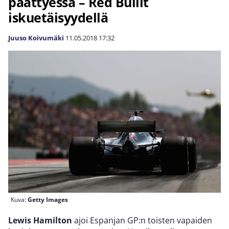
päättyessä – Red Bullit
iskuetäisyydellä
Juuso Koivumäki
11.05.2018
17:32
Kuva:
Getty Images
Lewis Hamilton
ajoi Espanjan GP:n toisten vapaiden