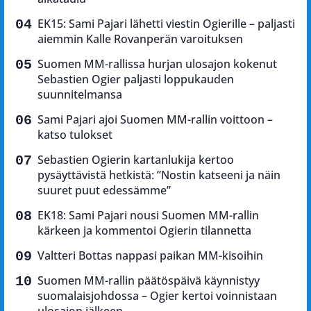
EK15: Sami Pajari lähetti viestin Ogierille – paljasti
aiemmin Kalle Rovanperän varoituksen
Suomen MM-rallissa hurjan ulosajon kokenut
Sebastien Ogier paljasti loppukauden
suunnitelmansa
Sami Pajari ajoi Suomen MM-rallin voittoon –
katso tulokset
Sebastien Ogierin kartanlukija kertoo
pysäyttävistä hetkistä: ”Nostin katseeni ja näin
suuret puut edessämme”
EK18: Sami Pajari nousi Suomen MM-rallin
kärkeen ja kommentoi Ogierin tilannetta
Valtteri Bottas nappasi paikan MM-kisoihin
Suomen MM-rallin päätöspäivä käynnistyy
suomalaisjohdossa – Ogier kertoi voinnistaan
ulosajon jälkeen