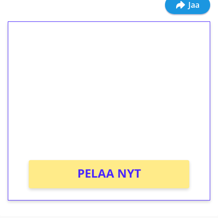
Jaa
1€ = 10€ arvosta
ilmaiskierroksia ilman
kierrätystä!
Talleta 1€
Saat heti 50 ilmaiskierrosta Tuohi 1000 -
peliin (arvo 0,20€ per kierros)!
Ei kierrätysvaatimusta!
PELAA NYT