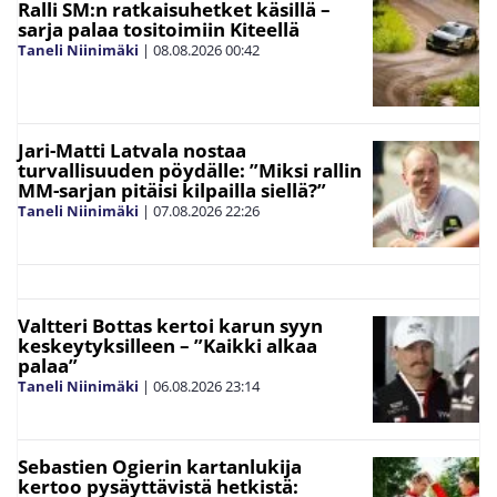
Ralli SM:n ratkaisuhetket käsillä –
sarja palaa tositoimiin Kiteellä
Taneli Niinimäki
|
08.08.2026
00:42
Jari-Matti Latvala nostaa
turvallisuuden pöydälle: ”Miksi rallin
MM-sarjan pitäisi kilpailla siellä?”
Taneli Niinimäki
|
07.08.2026
22:26
Valtteri Bottas kertoi karun syyn
keskeytyksilleen – ”Kaikki alkaa
palaa”
Taneli Niinimäki
|
06.08.2026
23:14
Sebastien Ogierin kartanlukija
kertoo pysäyttävistä hetkistä: