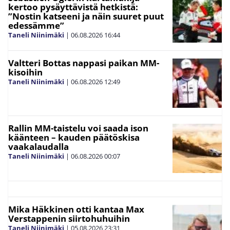
kertoo pysäyttävistä hetkistä:
”Nostin katseeni ja näin suuret puut
edessämme”
Taneli Niinimäki
|
06.08.2026
16:44
Valtteri Bottas nappasi paikan MM-
kisoihin
Taneli Niinimäki
|
06.08.2026
12:49
Rallin MM-taistelu voi saada ison
käänteen – kauden päätöskisa
vaakalaudalla
Taneli Niinimäki
|
06.08.2026
00:07
Mika Häkkinen otti kantaa Max
Verstappenin siirtohuhuihin
Taneli Niinimäki
|
05.08.2026
23:31