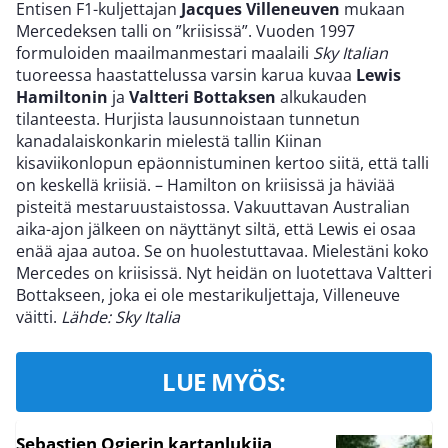
Entisen F1-kuljettajan
Jacques Villeneuven
mukaan
Mercedeksen talli on ”kriisissä”. Vuoden 1997
formuloiden maailmanmestari maalaili
Sky Italian
tuoreessa haastattelussa varsin karua kuvaa
Lewis
Hamiltonin
ja
Valtteri Bottaksen
alkukauden
tilanteesta. Hurjista lausunnoistaan tunnetun
kanadalaiskonkarin mielestä tallin Kiinan
kisaviikonlopun epäonnistuminen kertoo siitä, että talli
on keskellä kriisiä. – Hamilton on kriisissä ja häviää
pisteitä mestaruustaistossa. Vakuuttavan Australian
aika-ajon jälkeen on näyttänyt siltä, että Lewis ei osaa
enää ajaa autoa. Se on huolestuttavaa. Mielestäni koko
Mercedes on kriisissä. Nyt heidän on luotettava Valtteri
Bottakseen, joka ei ole mestarikuljettaja, Villeneuve
väitti.
Lähde: Sky Italia
LUE MYÖS:
Sebastien Ogierin kartanlukija