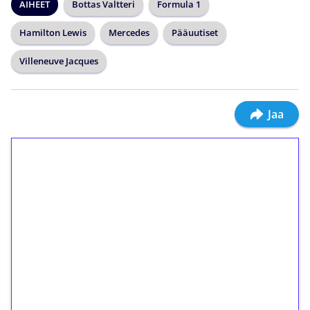
AIHEET
Bottas Valtteri
Formula 1
Hamilton Lewis
Mercedes
Pääuutiset
Villeneuve Jacques
Jaa
1€ = 10€ arvosta
ilmaiskierroksia ilman
kierrätystä!
Talleta 1€
Saat heti 50 ilmaiskierrosta Tuohi 1000 -
peliin (arvo 0,20€ per kierros)!
Ei kierrätysvaatimusta!