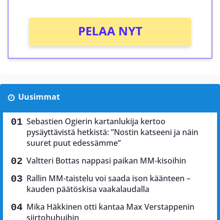
PELAA NYT
Uusimmat
Sebastien Ogierin kartanlukija kertoo
pysäyttävistä hetkistä: ”Nostin katseeni ja näin
suuret puut edessämme”
Valtteri Bottas nappasi paikan MM-kisoihin
Rallin MM-taistelu voi saada ison käänteen –
kauden päätöskisa vaakalaudalla
Mika Häkkinen otti kantaa Max Verstappenin
siirtohuhuihin