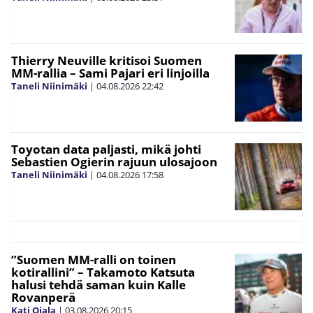
Thierry Neuville kritisoi Suomen
MM-rallia – Sami Pajari eri linjoilla
Taneli Niinimäki
|
04.08.2026
22:42
Toyotan data paljasti, mikä johti
Sebastien Ogierin rajuun ulosajoon
Taneli Niinimäki
|
04.08.2026
17:58
”Suomen MM-ralli on toinen
kotirallini” – Takamoto Katsuta
halusi tehdä saman kuin Kalle
Rovanperä
Kati Ojala
|
03.08.2026
20:15