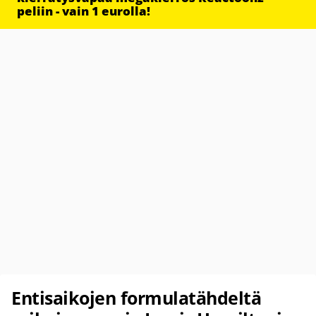
peliin - vain 1 eurolla!
Entisaikojen formulatähdeltä