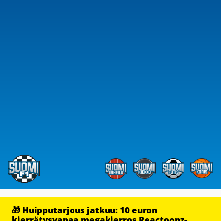
🎁 Huipputarjous jatkuu: 10 euron
kierrätysvapaa megakierros Reactoonz-