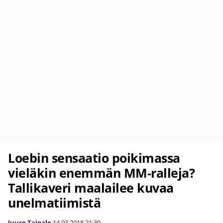
Loebin sensaatio poikimassa
vieläkin enemmän MM-ralleja?
Tallikaveri maalailee kuvaa
unelmatiimistä
Juuso Taipale
14.03.2018
21:30