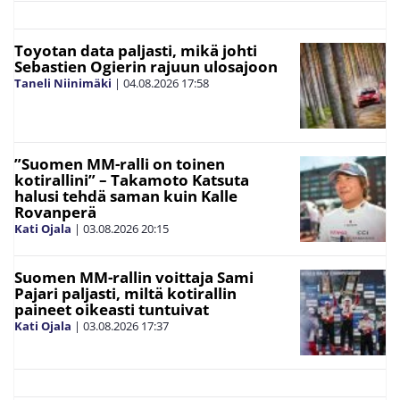
Toyotan data paljasti, mikä johti
Sebastien Ogierin rajuun ulosajoon
Taneli Niinimäki
|
04.08.2026
17:58
”Suomen MM-ralli on toinen
kotirallini” – Takamoto Katsuta
halusi tehdä saman kuin Kalle
Rovanperä
Kati Ojala
|
03.08.2026
20:15
Suomen MM-rallin voittaja Sami
Pajari paljasti, miltä kotirallin
paineet oikeasti tuntuivat
Kati Ojala
|
03.08.2026
17:37