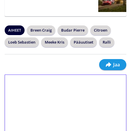
AIHEET
Breen Craig
Budar Pierre
Citroen
Loeb Sebastien
Meeke Kris
Pääuutiset
Ralli
Jaa
1€ = 10€ arvosta
ilmaiskierroksia ilman
kierrätystä!
Talleta 1€
Saat heti 50 ilmaiskierrosta Tuohi 1000 -