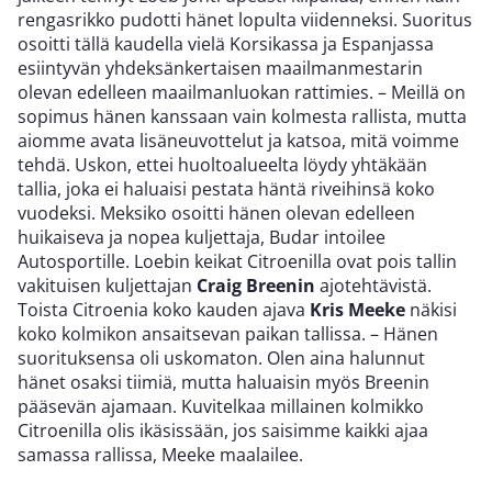
rengasrikko pudotti hänet lopulta viidenneksi. Suoritus
osoitti tällä kaudella vielä Korsikassa ja Espanjassa
esiintyvän yhdeksänkertaisen maailmanmestarin
olevan edelleen maailmanluokan rattimies. – Meillä on
sopimus hänen kanssaan vain kolmesta rallista, mutta
aiomme avata lisäneuvottelut ja katsoa, mitä voimme
tehdä. Uskon, ettei huoltoalueelta löydy yhtäkään
tallia, joka ei haluaisi pestata häntä riveihinsä koko
vuodeksi. Meksiko osoitti hänen olevan edelleen
huikaiseva ja nopea kuljettaja, Budar intoilee
Autosportille. Loebin keikat Citroenilla ovat pois tallin
vakituisen kuljettajan
Craig Breenin
ajotehtävistä.
Toista Citroenia koko kauden ajava
Kris Meeke
näkisi
koko kolmikon ansaitsevan paikan tallissa. – Hänen
suorituksensa oli uskomaton. Olen aina halunnut
hänet osaksi tiimiä, mutta haluaisin myös Breenin
pääsevän ajamaan. Kuvitelkaa millainen kolmikko
Citroenilla olis ikäsissään, jos saisimme kaikki ajaa
samassa rallissa, Meeke maalailee.