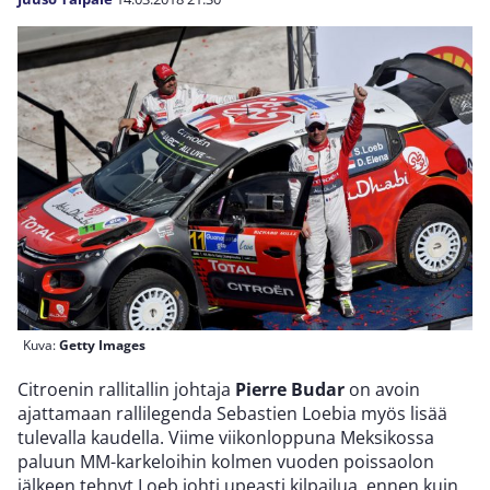
Kuva:
Getty Images
Citroenin rallitallin johtaja
Pierre Budar
on avoin
ajattamaan rallilegenda Sebastien Loebia myös lisää
tulevalla kaudella. Viime viikonloppuna Meksikossa
paluun MM-karkeloihin kolmen vuoden poissaolon
jälkeen tehnyt Loeb johti upeasti kilpailua, ennen kuin