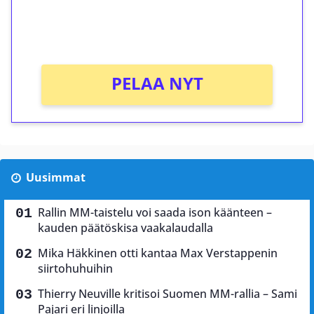
peliin (arvo 0,20€ per kierros)!
Ei kierrätysvaatimusta!
PELAA NYT
Uusimmat
Rallin MM-taistelu voi saada ison käänteen –
kauden päätöskisa vaakalaudalla
Mika Häkkinen otti kantaa Max Verstappenin
siirtohuhuihin
Thierry Neuville kritisoi Suomen MM-rallia – Sami
Pajari eri linjoilla