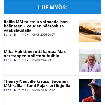
LUE MYÖS:
Rallin MM-taistelu voi saada ison
käänteen – kauden päätöskisa
vaakalaudalla
Taneli Niinimäki
|
06.08.2026
00:07
Mika Häkkinen otti kantaa Max
Verstappenin siirtohuhuihin
Taneli Niinimäki
|
05.08.2026
23:31
Thierry Neuville kritisoi Suomen
MM-rallia – Sami Pajari eri linjoilla
Taneli Niinimäki
|
04.08.2026
22:42