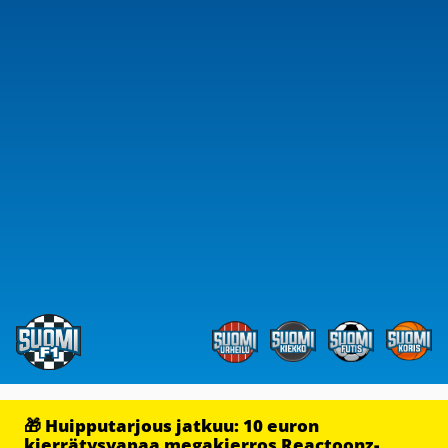
🎁 Huipputarjous jatkuu: 10 euron
kierrätysvapaa megakierros Reactoonz-