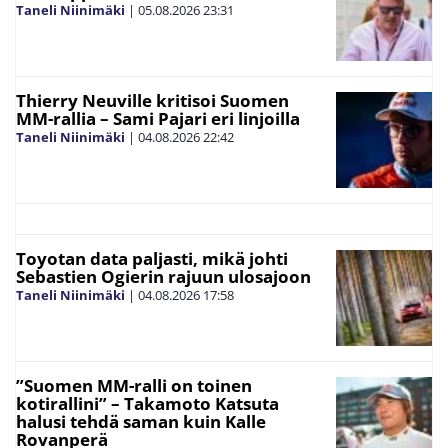
Taneli Niinimäki
|
05.08.2026
23:31
Thierry Neuville kritisoi Suomen
MM-rallia – Sami Pajari eri linjoilla
Taneli Niinimäki
|
04.08.2026
22:42
Toyotan data paljasti, mikä johti
Sebastien Ogierin rajuun ulosajoon
Taneli Niinimäki
|
04.08.2026
17:58
”Suomen MM-ralli on toinen
kotirallini” – Takamoto Katsuta
halusi tehdä saman kuin Kalle
Rovanperä