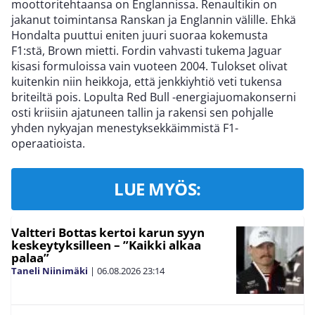
moottoritehtaansa on Englannissa. Renaultikin on
jakanut toimintansa Ranskan ja Englannin välille. Ehkä
Hondalta puuttui eniten juuri suoraa kokemusta
F1:stä, Brown mietti. Fordin vahvasti tukema Jaguar
kisasi formuloissa vain vuoteen 2004. Tulokset olivat
kuitenkin niin heikkoja, että jenkkiyhtiö veti tukensa
briteiltä pois. Lopulta Red Bull -energiajuomakonserni
osti kriisiin ajatuneen tallin ja rakensi sen pohjalle
yhden nykyajan menestyksekkäimmistä F1-
operaatioista.
LUE MYÖS:
Valtteri Bottas kertoi karun syyn
keskeytyksilleen – ”Kaikki alkaa
palaa”
Taneli Niinimäki
|
06.08.2026
23:14