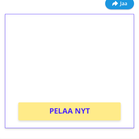
Jaa
1€ = 10€ arvosta
ilmaiskierroksia ilman
kierrätystä!
Talleta 1€
Saat heti 50 ilmaiskierrosta Tuohi 1000 -
peliin (arvo 0,20€ per kierros)!
Ei kierrätysvaatimusta!
PELAA NYT