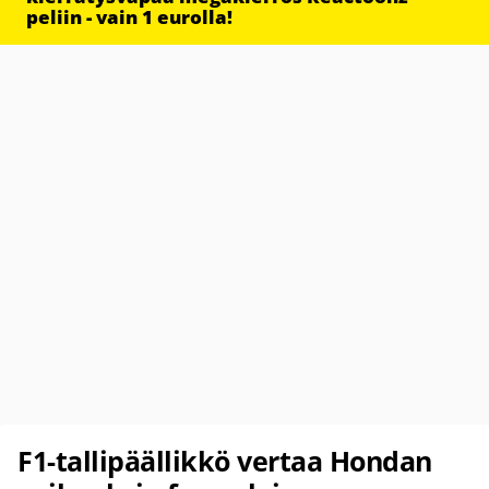
peliin - vain 1 eurolla!
F1-tallipäällikkö vertaa Hondan