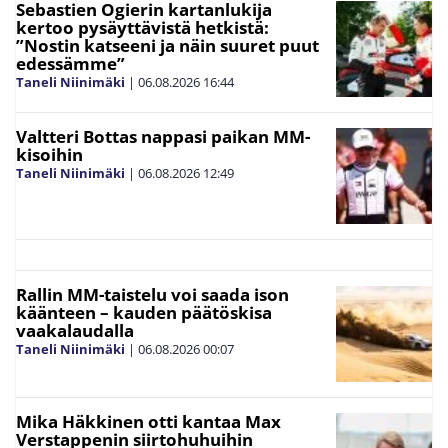
Sebastien Ogierin kartanlukija
kertoo pysäyttävistä hetkistä:
”Nostin katseeni ja näin suuret puut
edessämme”
Taneli Niinimäki
|
06.08.2026
16:44
Valtteri Bottas nappasi paikan MM-
kisoihin
Taneli Niinimäki
|
06.08.2026
12:49
Rallin MM-taistelu voi saada ison
käänteen – kauden päätöskisa
vaakalaudalla
Taneli Niinimäki
|
06.08.2026
00:07
Mika Häkkinen otti kantaa Max
Verstappenin siirtohuhuihin