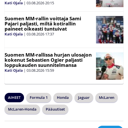
Kati Ojala
|
03.08.2026
20:15
Suomen MM-rallin voittaja Sami
Pajari paljasti, miltä kotirallin
paineet oikeasti tuntuivat
Kati Ojala
|
03.08.2026
17:37
Suomen MM-rallissa hurjan ulosajon
kokenut Sebastien Ogier paljasti
loppukauden suunnitelmansa
Kati Ojala
|
03.08.2026
15:59
AIHEET
Formula 1
Honda
Jaguar
McLaren
McLaren-Honda
Pääuutiset