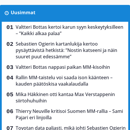
Uusimmat
Valtteri Bottas kertoi karun syyn keskeytyksilleen
– ”Kaikki alkaa palaa”
Sebastien Ogierin kartanlukija kertoo
pysäyttävistä hetkistä: ”Nostin katseeni ja näin
suuret puut edessämme”
Valtteri Bottas nappasi paikan MM-kisoihin
Rallin MM-taistelu voi saada ison käänteen –
kauden päätöskisa vaakalaudalla
Mika Häkkinen otti kantaa Max Verstappenin
siirtohuhuihin
Thierry Neuville kritisoi Suomen MM-rallia – Sami
Pajari eri linjoilla
Toyotan data paljasti, mikä johti Sebastien Ogierin