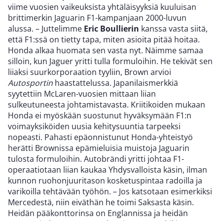
viime vuosien vaikeuksista yhtäläisyyksiä kuuluisan
brittimerkin Jaguarin F1-kampanjaan 2000-luvun
alussa. – Juttelimme
Eric Boullierin
kanssa vasta siitä,
että F1:ssä on tietty tapa, miten asioita pitää hoitaa.
Honda alkaa huomata sen vasta nyt. Näimme samaa
silloin, kun Jaguer yritti tulla formuloihin. He tekivät sen
liiaksi suurkorporaation tyyliin, Brown arvioi
Autosportin
haastattelussa. Japanilaismerkkiä
syytettiin McLaren-vuosien mittaan liian
sulkeutuneesta johtamistavasta. Kriitikoiden mukaan
Honda ei myöskään suostunut hyväksymään F1:n
voimayksiköiden uusia kehitysuuntia tarpeeksi
nopeasti. Pahasti epäonnistunut Honda-yhteistyö
herätti Brownissa epämieluisia muistoja Jaguarin
tulosta formuloihin. Autobrändi yritti johtaa F1-
operaatiotaan liian kaukaa Yhdysvalloista käsin, ilman
kunnon ruohonjuuritason kosketuspintaa radoilla ja
varikoilla tehtävään työhön. – Jos katsotaan esimerkiksi
Mercedestä, niin eiväthän he toimi Saksasta käsin.
Heidän pääkonttorinsa on Englannissa ja heidän