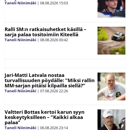
Taneli Niinimäki
|
08.08.2026
15:03
Ralli SM:n ratkaisuhetket käsillä –
sarja palaa tositoimiin Kiteellä
Taneli Niinimäki
|
08.08.2026
00:42
Jari-Matti Latvala nostaa
turvallisuuden pöydälle: ”Miksi rallin
MM-sarjan pitäisi kilpailla siellä?”
Taneli Niinimäki
|
07.08.2026
22:26
Valtteri Bottas kertoi karun syyn
keskeytyksilleen – ”Kaikki alkaa
palaa”
Taneli Niinimäki
|
06.08.2026
23:14