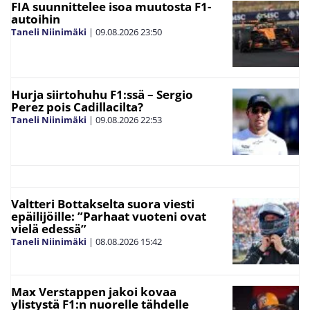
FIA suunnittelee isoa muutosta F1-
autoihin
Taneli Niinimäki
|
09.08.2026
23:50
Hurja siirtohuhu F1:ssä – Sergio
Perez pois Cadillacilta?
Taneli Niinimäki
|
09.08.2026
22:53
Valtteri Bottakselta suora viesti
epäilijöille: ”Parhaat vuoteni ovat
vielä edessä”
Taneli Niinimäki
|
08.08.2026
15:42
Max Verstappen jakoi kovaa
ylistystä F1:n nuorelle tähdelle