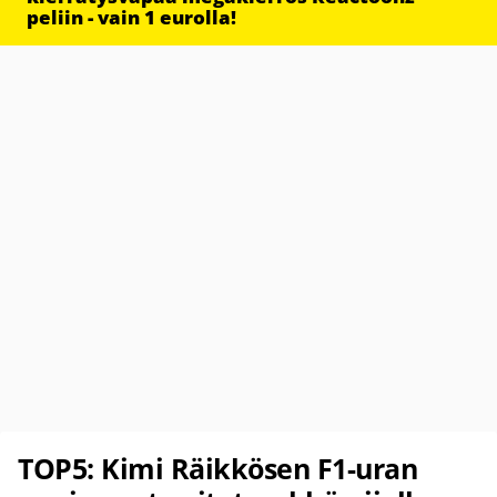
peliin - vain 1 eurolla!
TOP5: Kimi Räikkösen F1-uran