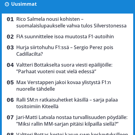
Uusimmat
Rico Salmela nousi kohisten –
suomalaislupaukselle vahva tulos Silverstonessa
FIA suunnittelee isoa muutosta F1-autoihin
Hurja siirtohuhu F1:ssä – Sergio Perez pois
Cadillacilta?
Valtteri Bottakselta suora viesti epäilijöille:
”Parhaat vuoteni ovat vielä edessä”
Max Verstappen jakoi kovaa ylistystä F1:n
nuorelle tähdelle
Ralli SM:n ratkaisuhetket käsillä – sarja palaa
tositoimiin Kiteellä
Jari-Matti Latvala nostaa turvallisuuden pöydälle:
”Miksi rallin MM-sarjan pitäisi kilpailla siellä?”
Valtteri Bottas kertoi karun syyn keskeytyksilleen