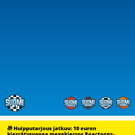
🎁 Huipputarjous jatkuu: 10 euron
kierrätysvapaa megakierros Reactoonz-