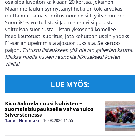
osakilpailuvoiton kaikkiaan 20 kertaa. Jokainen
Maamme-laulun synnyttänyt hetki on toki arvokas,
mutta muutama suoritus nousee silti ylitse muiden.
SuomiF1-sivusto listasi Jäämiehen viisi parasta
voittoisaa suoritusta. Listan ykkösenä komeilee
itseoikeutetusti suoritus, jota kehutaan usein yhdeksi
F1-sarjan upeimmista ajosuorituksista. Se kertoo
paljon.
Tutustu listaukseen yllä olevan gallerian kautta.
Klikkaa nuolia kuvien reunoilla liikkuaksesi kuvien
välillä!
LUE MYÖS:
Rico Salmela nousi kohisten –
suomalaislupaukselle vahva tulos
Silverstonessa
Taneli Niinimäki
|
10.08.2026
11:55