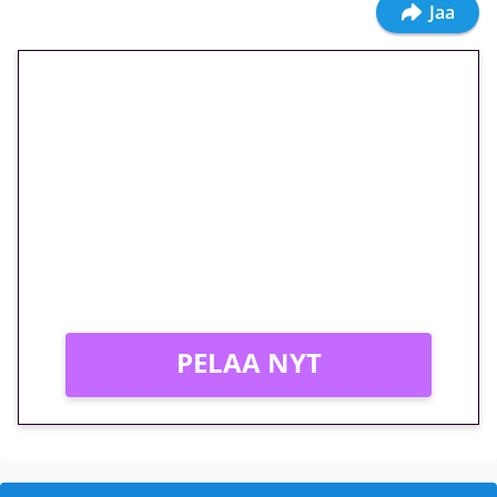
Jaa
🎁 Huipputarjous jatkuu: 10
euron kierrätysvapaa
megakierros Reactoonz-
peliin – vain 1 eurolla!
Peli: Reactoonz
Vain uusille asiakkaille!
PELAA NYT