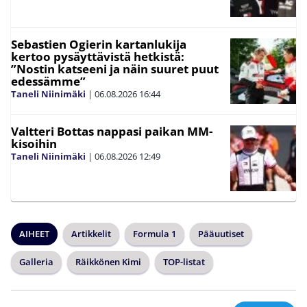
Sebastien Ogierin kartanlukija
kertoo pysäyttävistä hetkistä:
”Nostin katseeni ja näin suuret puut
edessämme”
Taneli Niinimäki
|
06.08.2026
16:44
Valtteri Bottas nappasi paikan MM-
kisoihin
Taneli Niinimäki
|
06.08.2026
12:49
AIHEET
Artikkelit
Formula 1
Pääuutiset
Galleria
Räikkönen Kimi
TOP-listat