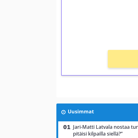
Talleta 1€
Saat heti 50 ilmaiskierr
kierros)!
Ei kierrätysvaatimusta!
Uusimmat
Jari-Matti Latvala nostaa tu
pitäisi kilpailla siellä?”