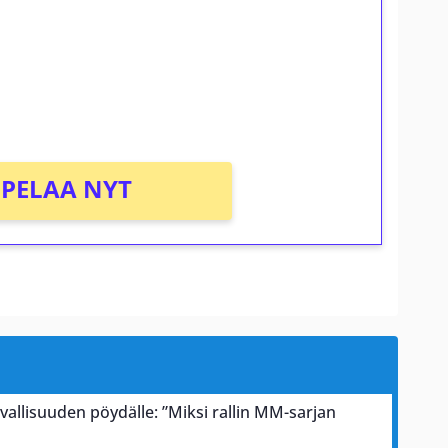
osta Tuohi 1000 -peliin (arvo 0,20€ per
PELAA NYT
rvallisuuden pöydälle: ”Miksi rallin MM-sarjan