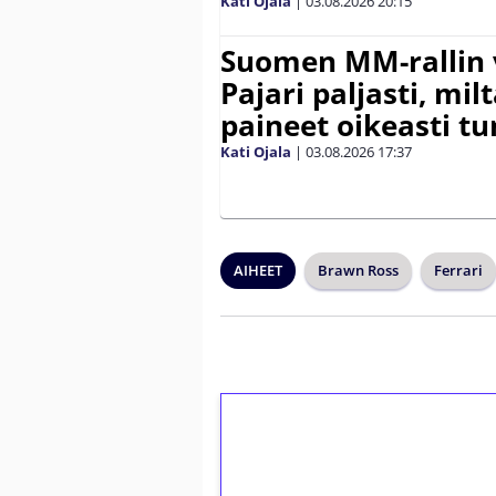
Kati Ojala
|
03.08.2026
20:15
Suomen MM-rallin 
Pajari paljasti, milt
paineet oikeasti tu
Kati Ojala
|
03.08.2026
17:37
AIHEET
Brawn Ross
Ferrari
1€ = 10€ arvosta 
kierrätystä!