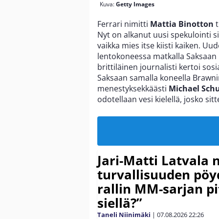
Kuva:
Getty Images
Ferrari nimitti
Mattia Binotton
t
Nyt on alkanut uusi spekulointi si
vaikka mies itse kiisti kaiken. U
lentokoneessa matkalla Saksaan
brittiläinen journalisti kertoi 
Saksaan samalla koneella Brawnin
menestyksekkäästi
Michael Sch
odotellaan vesi kielellä, josko sit
Jari-Matti Latvala 
turvallisuuden pöyd
rallin MM-sarjan pit
siellä?”
Taneli Niinimäki
|
07.08.2026
22:26