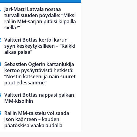
Jari-Matti Latvala nostaa
turvallisuuden pöydälle: ”Miksi
rallin MM-sarjan pitäisi kilpailla
siellä?”
Valtteri Bottas kertoi karun
syyn keskeytyksilleen – ”Kaikki
alkaa palaa”
Sebastien Ogierin kartanlukija
kertoo pysäyttävistä hetkistä:
”Nostin katseeni ja näin suuret
puut edessämme”
Valtteri Bottas nappasi paikan
MM-kisoihin
Rallin MM-taistelu voi saada
ison käänteen – kauden
päätöskisa vaakalaudalla