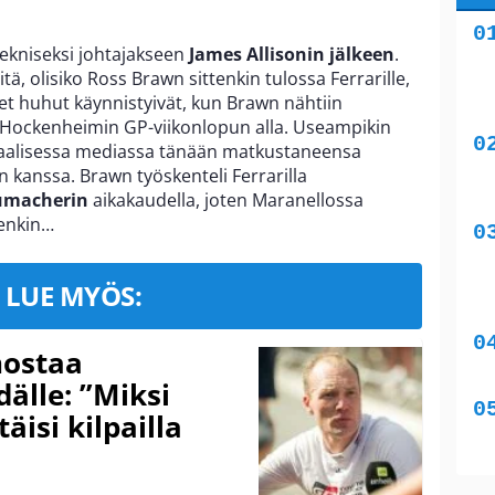
ekniseksi johtajakseen
James Allisonin jälkeen
.
itä, olisiko Ross Brawn sittenkin tulossa Ferrarille,
udet huhut käynnistyivät, kun Brawn nähtiin
 Hockenheimin GP-viikonlopun alla. Useampikin
sosiaalisessa mediassa tänään matkustaneensa
 kanssa. Brawn työskenteli Ferrarilla
umacherin
aikakaudella, joten Maranellossa
tenkin…
LUE MYÖS:
nostaa
älle: ”Miksi
äisi kilpailla