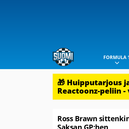
FORMULA 
🎁 Huipputarjous 
Reactoonz-peliin - 
Ross Brawn sittenkin
Saksan GP:hen