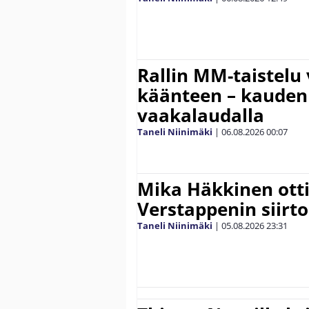
Rallin MM-taistelu 
käänteen – kauden
vaakalaudalla
Taneli Niinimäki
|
06.08.2026
00:07
Mika Häkkinen ott
Verstappenin siirt
Taneli Niinimäki
|
05.08.2026
23:31