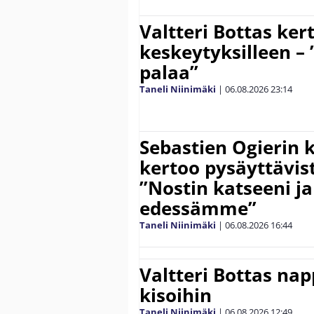
Valtteri Bottas ker
keskeytyksilleen – 
palaa”
Taneli Niinimäki
|
06.08.2026
23:14
Sebastien Ogierin 
kertoo pysäyttävist
”Nostin katseeni j
edessämme”
Taneli Niinimäki
|
06.08.2026
16:44
Valtteri Bottas na
kisoihin
Taneli Niinimäki
|
06.08.2026
12:49