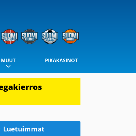
MUUT
PIKAKASINOT
egakierros
Luetuimmat