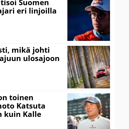
itisoi Suomen
ari eri linjoilla
ti, mikä johti
rajuun ulosajoon
on toinen
amoto Katsuta
 kuin Kalle