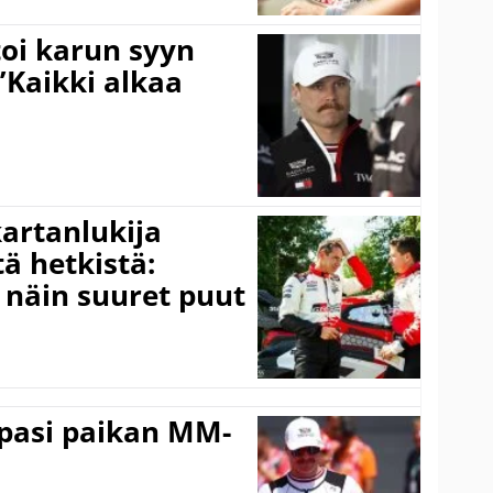
toi karun syyn
”Kaikki alkaa
kartanlukija
ä hetkistä:
a näin suuret puut
ppasi paikan MM-