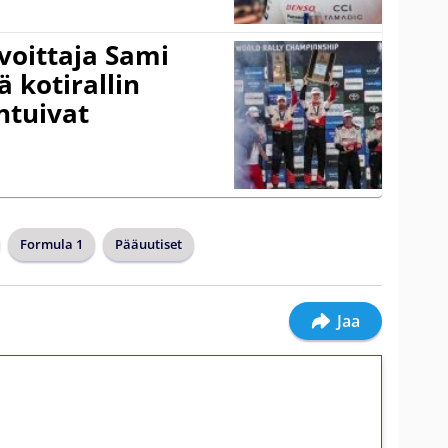
voittaja Sami
ä kotirallin
ntuivat
Formula 1
Pääuutiset
Jaa
ilmaiskierroksia ilman