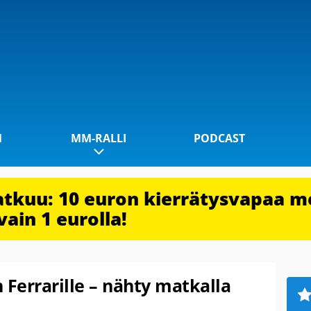
1
MM-RALLI
PODCAST
jatkuu: 10 euron kierrätysvapaa m
vain 1 eurolla!
 Ferrarille – nähty matkalla