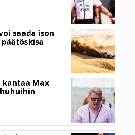
voi saada ison
 päätöskisa
i kantaa Max
ohuhuihin