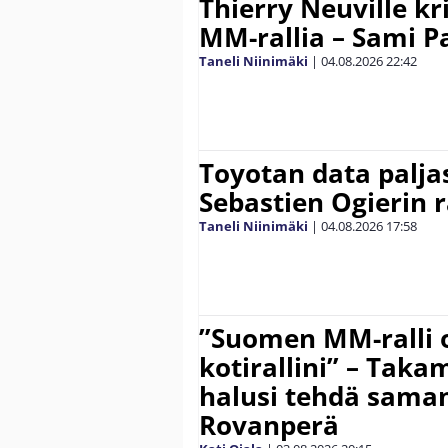
Thierry Neuville kr
MM-rallia – Sami Paj
Taneli Niinimäki
|
04.08.2026
22:42
Toyotan data paljas
Sebastien Ogierin 
Taneli Niinimäki
|
04.08.2026
17:58
”Suomen MM-ralli 
kotirallini” – Tak
halusi tehdä saman
Rovanperä