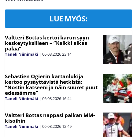
LUE MYÖS:
Valtteri Bottas kertoi karun syyn
keskeytyksilleen – ”Kaikki alkaa
palaa”
Taneli Niinimäki
|
06.08.2026
23:14
Sebastien Ogierin kartanlukija
kertoo pysäyttävistä hetkistä:
”Nostin katseeni ja näin suuret puut
edessämme”
Taneli Niinimäki
|
06.08.2026
16:44
Valtteri Bottas nappasi paikan MM-
kisoihin
Taneli Niinimäki
|
06.08.2026
12:49