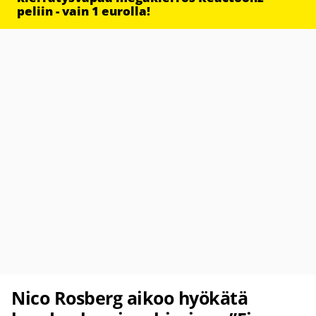
peliin - vain 1 eurolla!
Nico Rosberg aikoo hyökätä