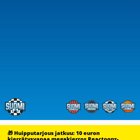
🎁 Huipputarjous jatkuu: 10 euron
kierrätysvapaa megakierros Reactoonz-