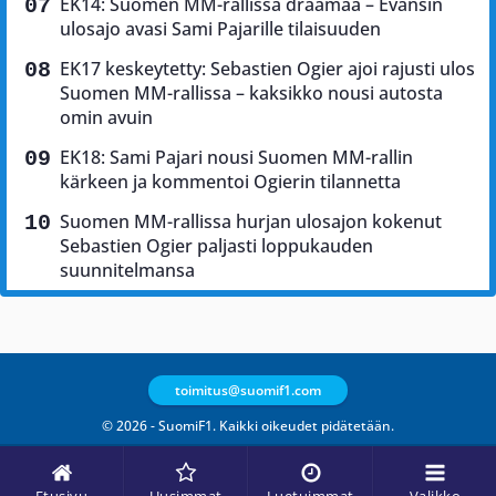
EK14: Suomen MM-rallissa draamaa – Evansin
ulosajo avasi Sami Pajarille tilaisuuden
EK17 keskeytetty: Sebastien Ogier ajoi rajusti ulos
Suomen MM-rallissa – kaksikko nousi autosta
omin avuin
EK18: Sami Pajari nousi Suomen MM-rallin
kärkeen ja kommentoi Ogierin tilannetta
Suomen MM-rallissa hurjan ulosajon kokenut
Sebastien Ogier paljasti loppukauden
suunnitelmansa
toimitus@suomif1.com
© 2026 - SuomiF1. Kaikki oikeudet pidätetään.