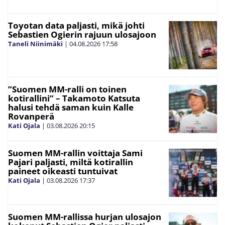
Toyotan data paljasti, mikä johti
Sebastien Ogierin rajuun ulosajoon
Taneli Niinimäki
|
04.08.2026
17:58
”Suomen MM-ralli on toinen
kotirallini” – Takamoto Katsuta
halusi tehdä saman kuin Kalle
Rovanperä
Kati Ojala
|
03.08.2026
20:15
Suomen MM-rallin voittaja Sami
Pajari paljasti, miltä kotirallin
paineet oikeasti tuntuivat
Kati Ojala
|
03.08.2026
17:37
Suomen MM-rallissa hurjan ulosajon