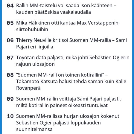
Rallin MM-taistelu voi saada ison käänteen –
kauden päätöskisa vaakalaudalla
Mika Häkkinen otti kantaa Max Verstappenin
siirtohuhuihin
Thierry Neuville kritisoi Suomen MM-rallia – Sami
Pajari eri linjoilla
Toyotan data paljasti, mikä johti Sebastien Ogierin
rajuun ulosajoon
”Suomen MM-ralli on toinen kotirallini” –
Takamoto Katsuta halusi tehdä saman kuin Kalle
Rovanperä
Suomen MM-rallin voittaja Sami Pajari paljasti,
miltä kotirallin paineet oikeasti tuntuivat
Suomen MM-rallissa hurjan ulosajon kokenut
Sebastien Ogier paljasti loppukauden
suunnitelmansa