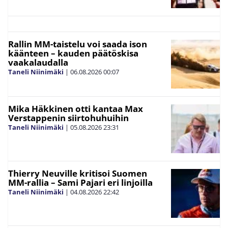
Rallin MM-taistelu voi saada ison
käänteen – kauden päätöskisa
vaakalaudalla
Taneli Niinimäki
|
06.08.2026
00:07
Mika Häkkinen otti kantaa Max
Verstappenin siirtohuhuihin
Taneli Niinimäki
|
05.08.2026
23:31
Thierry Neuville kritisoi Suomen
MM-rallia – Sami Pajari eri linjoilla
Taneli Niinimäki
|
04.08.2026
22:42