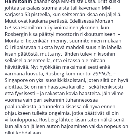
Hamiltonin
päänahkoja MM-taistelussa. Brittikuski
johtaa saksalais-suomalaista tallikaveriaan MM-
sarjassa 53 pisteellä, kun seitsemän kisaa on jäljellä.
Muut ovat kaukana perässä. Edellisessä Monzan
GP:ssä Hamilton oli ylivoimainen ykkönen, kun
Rosbergin kisa päättyi moottorin rikkoutumiseen. –
Monta ei tietenkään mennyt suunnitelmien mukaan.
Oli riipaisevaa hukata hyvä mahdollisuus niin lähellä
kisan päätöstä, mutta nyt lähden tuleviin kisoihin
sellaisella asenteella, että ei tässä ole mitään
hävittävää. Nyt hyökkään maksimaalisesti enkä
varmana luovuta, Rosberg kommentoi
ESPN:lle.
–
Singapore on yksi suosikkikisoistani, joten siitä on hyvä
aloittaa. Se on niin haastava kaikille – sekä henkisesti
että fyysisesti – ja rakastan kovia haasteita. Jäin viime
vuonna vain pari sekunnin tuhannesosaa
paalupaikasta ja tunnelma kisassa oli hyvä ennen
ohjaukseen tulleita ongelmia, jotka päättivät silloin
viikonloppuna. Rosberg lähtee kisan täten nälkäisenä,
kun alla on jälleen auton hajoaminen vaikka nopeus on
ollut kohdallaan.