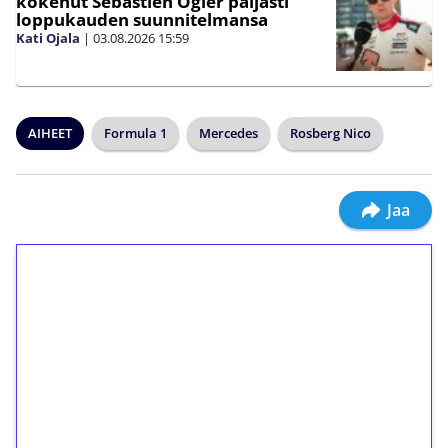
kokenut Sebastien Ogier paljasti
loppukauden suunnitelmansa
Kati Ojala
|
03.08.2026
15:59
AIHEET
Formula 1
Mercedes
Rosberg Nico
Jaa
1€ = 10€ arvosta
ilmaiskierroksia ilman
kierrätystä!
Talleta 1€
Saat heti 50 ilmaiskierrosta Tuohi 1000 -