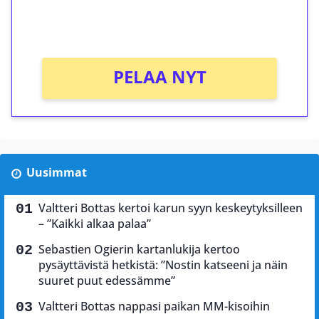
peliin (arvo 0,20€ per kierros)!
Ei kierrätysvaatimusta!
PELAA NYT
Uusimmat
Valtteri Bottas kertoi karun syyn keskeytyksilleen
– ”Kaikki alkaa palaa”
Sebastien Ogierin kartanlukija kertoo
pysäyttävistä hetkistä: ”Nostin katseeni ja näin
suuret puut edessämme”
Valtteri Bottas nappasi paikan MM-kisoihin