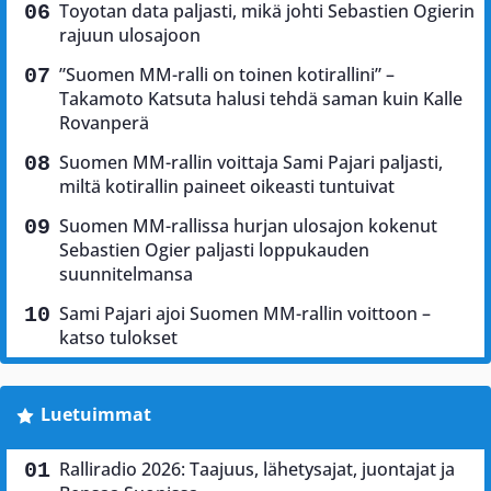
Toyotan data paljasti, mikä johti Sebastien Ogierin
rajuun ulosajoon
”Suomen MM-ralli on toinen kotirallini” –
Takamoto Katsuta halusi tehdä saman kuin Kalle
Rovanperä
Suomen MM-rallin voittaja Sami Pajari paljasti,
miltä kotirallin paineet oikeasti tuntuivat
Suomen MM-rallissa hurjan ulosajon kokenut
Sebastien Ogier paljasti loppukauden
suunnitelmansa
Sami Pajari ajoi Suomen MM-rallin voittoon –
katso tulokset
Luetuimmat
Ralliradio 2026: Taajuus, lähetysajat, juontajat ja