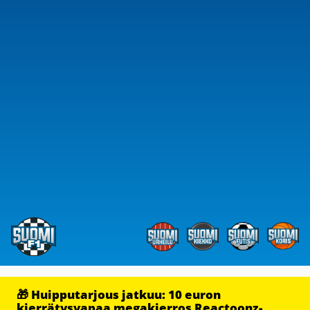
🎁 Huipputarjous jatkuu: 10 euron
kierrätysvapaa megakierros Reactoonz-