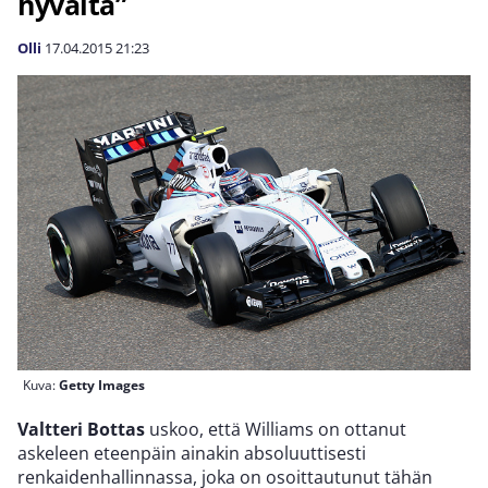
hyvältä”
Olli
17.04.2015
21:23
Kuva:
Getty Images
Valtteri Bottas
uskoo, että Williams on ottanut
askeleen eteenpäin ainakin absoluuttisesti
renkaidenhallinnassa, joka on osoittautunut tähän