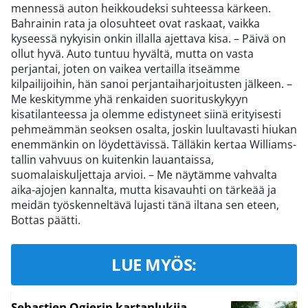
mennessä auton heikkoudeksi suhteessa kärkeen.
Bahrainin rata ja olosuhteet ovat raskaat, vaikka
kyseessä nykyisin onkin illalla ajettava kisa. – Päivä on
ollut hyvä. Auto tuntuu hyvältä, mutta on vasta
perjantai, joten on vaikea vertailla itseämme
kilpailijoihin, hän sanoi perjantaiharjoitusten jälkeen. –
Me keskitymme yhä renkaiden suorituskykyyn
kisatilanteessa ja olemme edistyneet siinä erityisesti
pehmeämmän seoksen osalta, joskin luultavasti hiukan
enemmänkin on löydettävissä. Tälläkin kertaa Williams-
tallin vahvuus on kuitenkin lauantaissa,
suomalaiskuljettaja arvioi. – Me näytämme vahvalta
aika-ajojen kannalta, mutta kisavauhti on tärkeää ja
meidän työskenneltävä lujasti tänä iltana sen eteen,
Bottas päätti.
LUE MYÖS:
Sebastien Ogierin kartanlukija