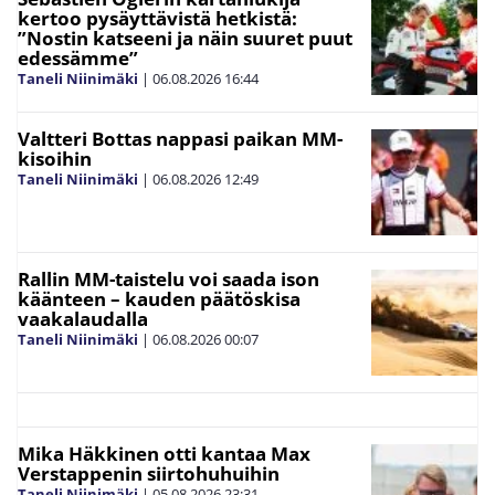
kertoo pysäyttävistä hetkistä:
”Nostin katseeni ja näin suuret puut
edessämme”
Taneli Niinimäki
|
06.08.2026
16:44
Valtteri Bottas nappasi paikan MM-
kisoihin
Taneli Niinimäki
|
06.08.2026
12:49
Rallin MM-taistelu voi saada ison
käänteen – kauden päätöskisa
vaakalaudalla
Taneli Niinimäki
|
06.08.2026
00:07
Mika Häkkinen otti kantaa Max
Verstappenin siirtohuhuihin
Taneli Niinimäki
|
05.08.2026
23:31