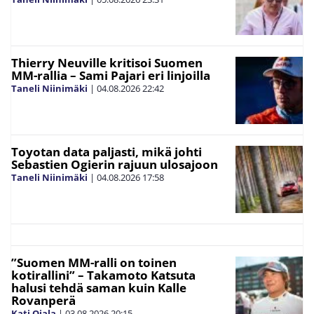
Thierry Neuville kritisoi Suomen
MM-rallia – Sami Pajari eri linjoilla
Taneli Niinimäki
|
04.08.2026
22:42
Toyotan data paljasti, mikä johti
Sebastien Ogierin rajuun ulosajoon
Taneli Niinimäki
|
04.08.2026
17:58
”Suomen MM-ralli on toinen
kotirallini” – Takamoto Katsuta
halusi tehdä saman kuin Kalle
Rovanperä
Kati Ojala
|
03.08.2026
20:15