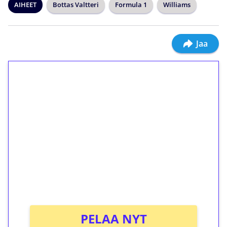
AIHEET
Bottas Valtteri
Formula 1
Williams
Jaa
1€ = 10€ arvosta
ilmaiskierroksia ilman
kierrätystä!
Talleta 1€
Saat heti 50 ilmaiskierrosta Tuohi 1000 -
peliin (arvo 0,20€ per kierros)!
Ei kierrätysvaatimusta!
PELAA NYT