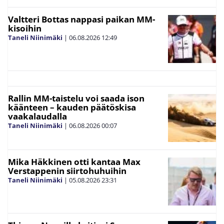
Valtteri Bottas nappasi paikan MM-
kisoihin
Taneli Niinimäki
|
06.08.2026
12:49
Rallin MM-taistelu voi saada ison
käänteen – kauden päätöskisa
vaakalaudalla
Taneli Niinimäki
|
06.08.2026
00:07
Mika Häkkinen otti kantaa Max
Verstappenin siirtohuhuihin
Taneli Niinimäki
|
05.08.2026
23:31