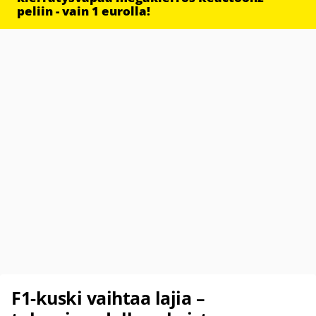
peliin - vain 1 eurolla!
F1-kuski vaihtaa lajia –