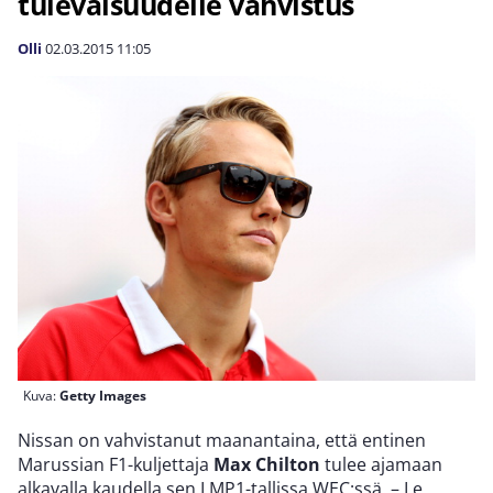
tulevaisuudelle vahvistus
Olli
02.03.2015
11:05
Kuva:
Getty Images
Nissan on vahvistanut maanantaina, että entinen
Marussian F1-kuljettaja
Max Chilton
tulee ajamaan
alkavalla kaudella sen LMP1-tallissa WEC:ssä. – Le