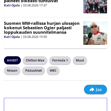
paineet oikeasti tuntuivat
Kati Ojala
|
03.08.2026
17:37
Suomen MM-rallissa hurjan ulosajon
kokenut Sebastien Ogier paljasti
loppukauden suunnitelmansa
Kati Ojala
|
03.08.2026
15:59
AIHEET
Chilton Max
Formula 1
Muut
Nissan
Pääuutiset
WEC
Jaa
1€ = 10€ arvosta