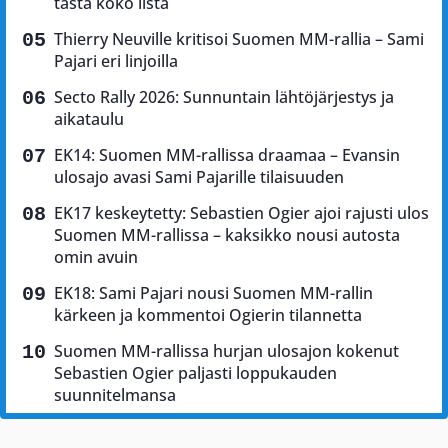
tästä koko lista
Thierry Neuville kritisoi Suomen MM-rallia – Sami
Pajari eri linjoilla
Secto Rally 2026: Sunnuntain lähtöjärjestys ja
aikataulu
EK14: Suomen MM-rallissa draamaa – Evansin
ulosajo avasi Sami Pajarille tilaisuuden
EK17 keskeytetty: Sebastien Ogier ajoi rajusti ulos
Suomen MM-rallissa – kaksikko nousi autosta
omin avuin
EK18: Sami Pajari nousi Suomen MM-rallin
kärkeen ja kommentoi Ogierin tilannetta
Suomen MM-rallissa hurjan ulosajon kokenut
Sebastien Ogier paljasti loppukauden
suunnitelmansa