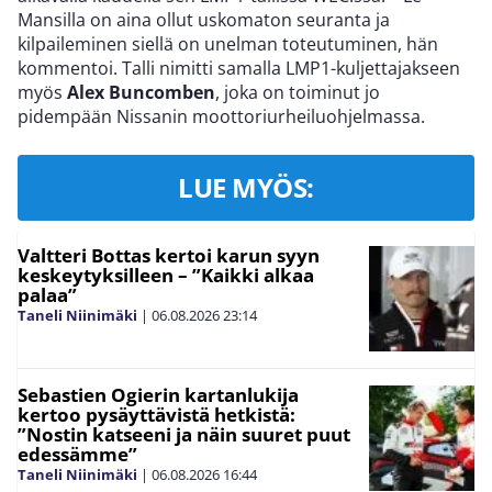
Mansilla on aina ollut uskomaton seuranta ja
kilpaileminen siellä on unelman toteutuminen, hän
kommentoi. Talli nimitti samalla LMP1-kuljettajakseen
myös
Alex Buncomben
, joka on toiminut jo
pidempään Nissanin moottoriurheiluohjelmassa.
LUE MYÖS:
Valtteri Bottas kertoi karun syyn
keskeytyksilleen – ”Kaikki alkaa
palaa”
Taneli Niinimäki
|
06.08.2026
23:14
Sebastien Ogierin kartanlukija
kertoo pysäyttävistä hetkistä:
”Nostin katseeni ja näin suuret puut
edessämme”
Taneli Niinimäki
|
06.08.2026
16:44