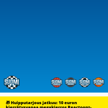
🎁 Huipputarjous jatkuu: 10 euron
kierrätysvapaa megakierros Reactoonz-