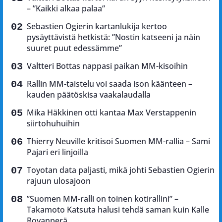
– ”Kaikki alkaa palaa”
Sebastien Ogierin kartanlukija kertoo
pysäyttävistä hetkistä: ”Nostin katseeni ja näin
suuret puut edessämme”
Valtteri Bottas nappasi paikan MM-kisoihin
Rallin MM-taistelu voi saada ison käänteen –
kauden päätöskisa vaakalaudalla
Mika Häkkinen otti kantaa Max Verstappenin
siirtohuhuihin
Thierry Neuville kritisoi Suomen MM-rallia – Sami
Pajari eri linjoilla
Toyotan data paljasti, mikä johti Sebastien Ogierin
rajuun ulosajoon
”Suomen MM-ralli on toinen kotirallini” –
Takamoto Katsuta halusi tehdä saman kuin Kalle
Rovanperä