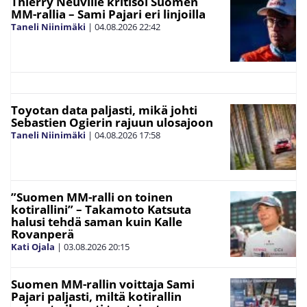
Thierry Neuville kritisoi Suomen
MM-rallia – Sami Pajari eri linjoilla
Taneli Niinimäki
|
04.08.2026
22:42
Toyotan data paljasti, mikä johti
Sebastien Ogierin rajuun ulosajoon
Taneli Niinimäki
|
04.08.2026
17:58
”Suomen MM-ralli on toinen
kotirallini” – Takamoto Katsuta
halusi tehdä saman kuin Kalle
Rovanperä
Kati Ojala
|
03.08.2026
20:15
Suomen MM-rallin voittaja Sami
Pajari paljasti, miltä kotirallin