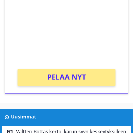
ilmaiskierroksia ilman
kierrätystä!
Talleta 1€
Saat heti 50 ilmaiskierrosta Tuohi 1000 -
peliin (arvo 0,20€ per kierros)!
Ei kierrätysvaatimusta!
PELAA NYT
Uusimmat
Valtteri Bottas kertoi karun syyn keskeytyksilleen