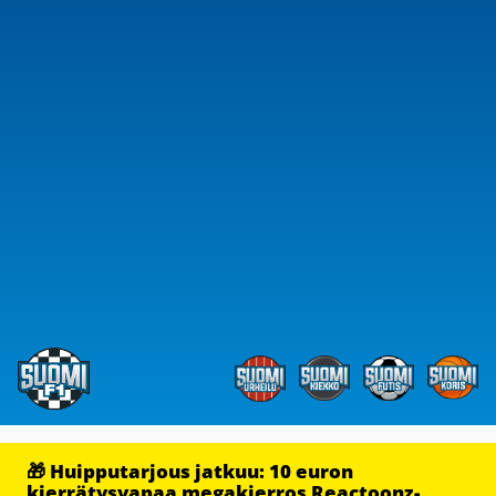
🎁 Huipputarjous jatkuu: 10 euron
kierrätysvapaa megakierros Reactoonz-