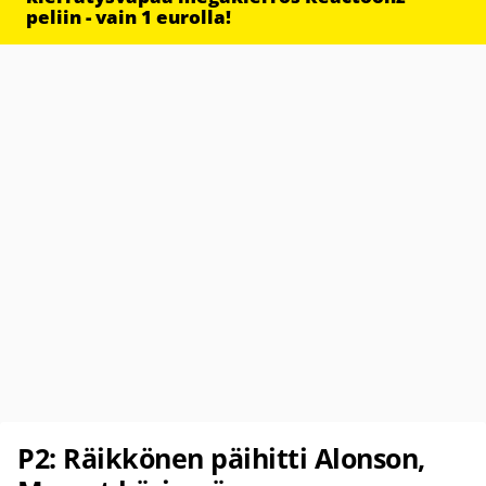
peliin - vain 1 eurolla!
P2: Räikkönen päihitti Alonson,