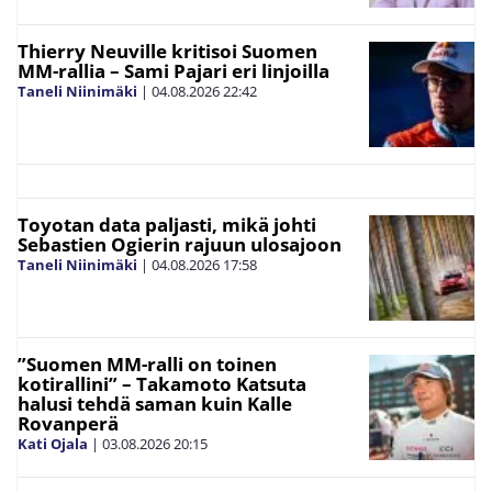
Thierry Neuville kritisoi Suomen
MM-rallia – Sami Pajari eri linjoilla
Taneli Niinimäki
|
04.08.2026
22:42
Toyotan data paljasti, mikä johti
Sebastien Ogierin rajuun ulosajoon
Taneli Niinimäki
|
04.08.2026
17:58
”Suomen MM-ralli on toinen
kotirallini” – Takamoto Katsuta
halusi tehdä saman kuin Kalle
Rovanperä
Kati Ojala
|
03.08.2026
20:15