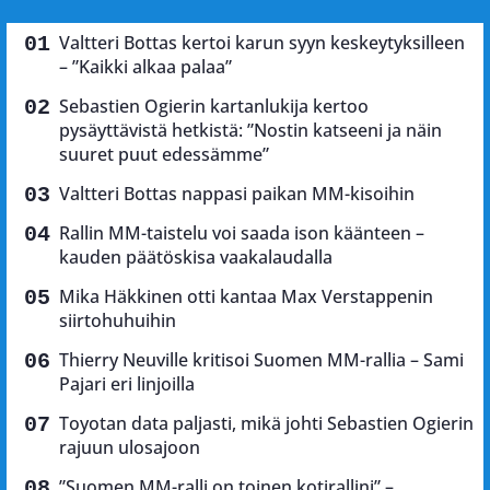
Valtteri Bottas kertoi karun syyn keskeytyksilleen
– ”Kaikki alkaa palaa”
Sebastien Ogierin kartanlukija kertoo
pysäyttävistä hetkistä: ”Nostin katseeni ja näin
suuret puut edessämme”
Valtteri Bottas nappasi paikan MM-kisoihin
Rallin MM-taistelu voi saada ison käänteen –
kauden päätöskisa vaakalaudalla
Mika Häkkinen otti kantaa Max Verstappenin
siirtohuhuihin
Thierry Neuville kritisoi Suomen MM-rallia – Sami
Pajari eri linjoilla
Toyotan data paljasti, mikä johti Sebastien Ogierin
rajuun ulosajoon
”Suomen MM-ralli on toinen kotirallini” –