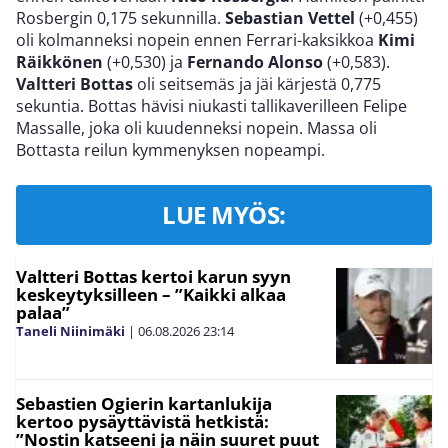
Rosbergin 0,175 sekunnilla.
Sebastian Vettel
(+0,455)
oli kolmanneksi nopein ennen Ferrari-kaksikkoa
Kimi
Räikkönen
(+0,530) ja
Fernando Alonso
(+0,583).
Valtteri Bottas
oli seitsemäs ja jäi kärjestä 0,775
sekuntia. Bottas hävisi niukasti tallikaverilleen Felipe
Massalle, joka oli kuudenneksi nopein. Massa oli
Bottasta reilun kymmenyksen nopeampi.
LUE MYÖS:
Valtteri Bottas kertoi karun syyn
keskeytyksilleen – ”Kaikki alkaa
palaa”
Taneli Niinimäki
|
06.08.2026
23:14
Sebastien Ogierin kartanlukija
kertoo pysäyttävistä hetkistä:
”Nostin katseeni ja näin suuret puut