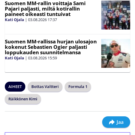
Suomen MM-rallin voittaja Sami
Pajari paljasti, miltä kotirallin
paineet oikeasti tuntuivat
Kati Ojala
|
03.08.2026
17:37
Suomen MM-rallissa hurjan ulosajon
kokenut Sebastien Ogier paljasti
loppukauden suunnitelmansa
Kati Ojala
|
03.08.2026
15:59
AIHEET
Bottas Valtteri
Formula 1
Räikkönen Kimi
Jaa