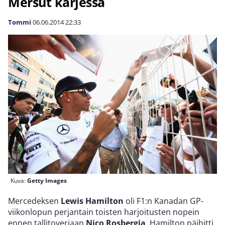
Mersut kärjessä
Tommi
06.06.2014
22:33
Kuva:
Getty Images
Mercedeksen
Lewis Hamilton
oli F1:n Kanadan GP-
viikonlopun perjantain toisten harjoitusten nopein
ennen tallitoveriaan
Nico Rosbergia
. Hamilton päihitti