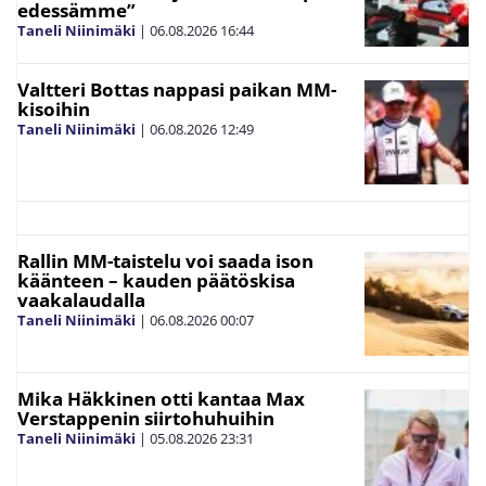
edessämme”
Taneli Niinimäki
|
06.08.2026
16:44
Valtteri Bottas nappasi paikan MM-
kisoihin
Taneli Niinimäki
|
06.08.2026
12:49
Rallin MM-taistelu voi saada ison
käänteen – kauden päätöskisa
vaakalaudalla
Taneli Niinimäki
|
06.08.2026
00:07
Mika Häkkinen otti kantaa Max
Verstappenin siirtohuhuihin
Taneli Niinimäki
|
05.08.2026
23:31