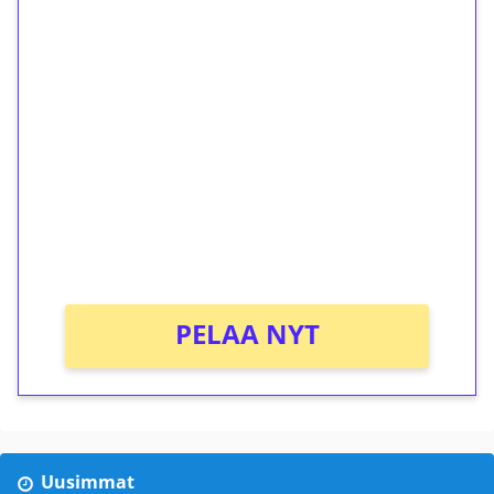
1€ = 10€ arvosta
ilmaiskierroksia ilman
kierrätystä!
Talleta 1€
Saat heti 50 ilmaiskierrosta Tuohi 1000 -
peliin (arvo 0,20€ per kierros)!
Ei kierrätysvaatimusta!
PELAA NYT
Uusimmat