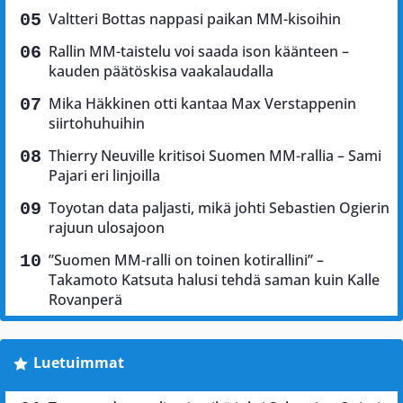
Valtteri Bottas nappasi paikan MM-kisoihin
Rallin MM-taistelu voi saada ison käänteen –
kauden päätöskisa vaakalaudalla
Mika Häkkinen otti kantaa Max Verstappenin
siirtohuhuihin
Thierry Neuville kritisoi Suomen MM-rallia – Sami
Pajari eri linjoilla
Toyotan data paljasti, mikä johti Sebastien Ogierin
rajuun ulosajoon
”Suomen MM-ralli on toinen kotirallini” –
Takamoto Katsuta halusi tehdä saman kuin Kalle
Rovanperä
Luetuimmat