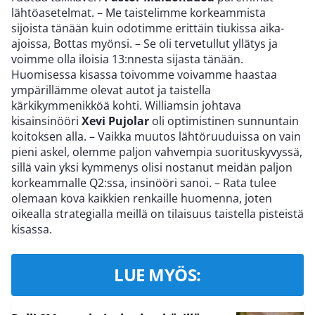
lähtöasetelmat. – Me taistelimme korkeammista
sijoista tänään kuin odotimme erittäin tiukissa aika-
ajoissa, Bottas myönsi. – Se oli tervetullut yllätys ja
voimme olla iloisia 13:nnesta sijasta tänään.
Huomisessa kisassa toivomme voivamme haastaa
ympärillämme olevat autot ja taistella
kärkikymmenikköä kohti. Williamsin johtava
kisainsinööri
Xevi Pujolar
oli optimistinen sunnuntain
koitoksen alla. – Vaikka muutos lähtöruuduissa on vain
pieni askel, olemme paljon vahvempia suorituskyvyssä,
sillä vain yksi kymmenys olisi nostanut meidän paljon
korkeammalle Q2:ssa, insinööri sanoi. – Rata tulee
olemaan kova kaikkien renkaille huomenna, joten
oikealla strategialla meillä on tilaisuus taistella pisteistä
kisassa.
LUE MYÖS: