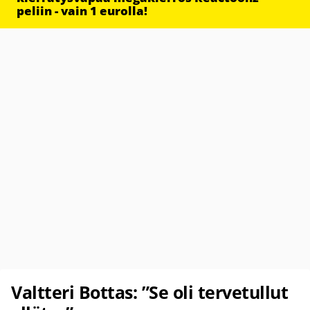
peliin - vain 1 eurolla!
Valtteri Bottas: ”Se oli tervetullut