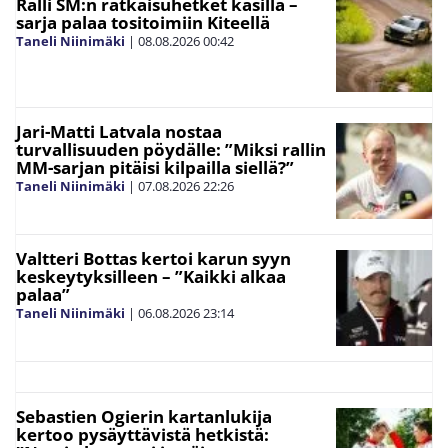
Ralli SM:n ratkaisuhetket käsillä –
sarja palaa tositoimiin Kiteellä
Taneli Niinimäki
|
08.08.2026
00:42
Jari-Matti Latvala nostaa
turvallisuuden pöydälle: ”Miksi rallin
MM-sarjan pitäisi kilpailla siellä?”
Taneli Niinimäki
|
07.08.2026
22:26
Valtteri Bottas kertoi karun syyn
keskeytyksilleen – ”Kaikki alkaa
palaa”
Taneli Niinimäki
|
06.08.2026
23:14
Sebastien Ogierin kartanlukija
kertoo pysäyttävistä hetkistä: