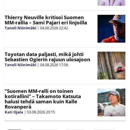
Thierry Neuville kritisoi Suomen
MM-rallia – Sami Pajari eri linjoilla
Taneli Niinimäki
|
04.08.2026
22:42
Toyotan data paljasti, mikä johti
Sebastien Ogierin rajuun ulosajoon
Taneli Niinimäki
|
04.08.2026
17:58
”Suomen MM-ralli on toinen
kotirallini” – Takamoto Katsuta
halusi tehdä saman kuin Kalle
Rovanperä
Kati Ojala
|
03.08.2026
20:15