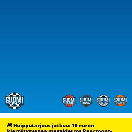
🎁 Huipputarjous jatkuu: 10 euron
kierrätysvapaa megakierros Reactoonz-