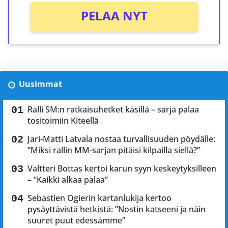
PELAA NYT
Uusimmat
Ralli SM:n ratkaisuhetket käsillä – sarja palaa
tositoimiin Kiteellä
Jari-Matti Latvala nostaa turvallisuuden pöydälle:
”Miksi rallin MM-sarjan pitäisi kilpailla siellä?”
Valtteri Bottas kertoi karun syyn keskeytyksilleen
– ”Kaikki alkaa palaa”
Sebastien Ogierin kartanlukija kertoo
pysäyttävistä hetkistä: ”Nostin katseeni ja näin
suuret puut edessämme”