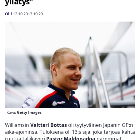
yllätys”
Olli
12.10.2013
10:29
Kuva:
Getty Images
Williamsin
Valtteri Bottas
oli tyytyväinen Japanin GP:n
aika-ajoihinsa. Tuloksena oli 13:s sija, joka tarjoaa kahta
ruutua tallikaveri
Pastor Maldonadoa
paremmat