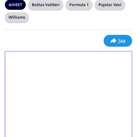
AIHEET
Bottas Valtteri
Formula 1
Pujolar Xevi
Williams
Jaa
1€ = 10€ arvosta
ilmaiskierroksia ilman
kierrätystä!
Talleta 1€
Saat heti 50 ilmaiskierrosta Tuohi 1000 -
peliin (arvo 0,20€ per kierros)!
Ei kierrätysvaatimusta!