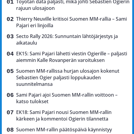
Toyotan data paljasti, mikä johti Sebastien Ogierin
rajuun ulosajoon
Thierry Neuville kritisoi Suomen MM-rallia – Sami
Pajari eri linjoilla
Secto Rally 2026: Sunnuntain lähtöjärjestys ja
aikataulu
EK15: Sami Pajari lähetti viestin Ogierille – paljasti
aiemmin Kalle Rovanperän varoituksen
Suomen MM-rallissa hurjan ulosajon kokenut
Sebastien Ogier paljasti loppukauden
suunnitelmansa
Sami Pajari ajoi Suomen MM-rallin voittoon –
katso tulokset
EK18: Sami Pajari nousi Suomen MM-rallin
kärkeen ja kommentoi Ogierin tilannetta
Suomen MM-rallin päätöspäivä käynnistyy