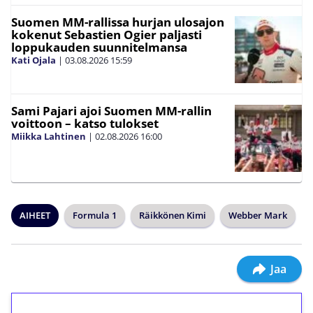
Suomen MM-rallissa hurjan ulosajon
kokenut Sebastien Ogier paljasti
loppukauden suunnitelmansa
Kati Ojala
|
03.08.2026
15:59
Sami Pajari ajoi Suomen MM-rallin
voittoon – katso tulokset
Miikka Lahtinen
|
02.08.2026
16:00
AIHEET
Formula 1
Räikkönen Kimi
Webber Mark
Jaa