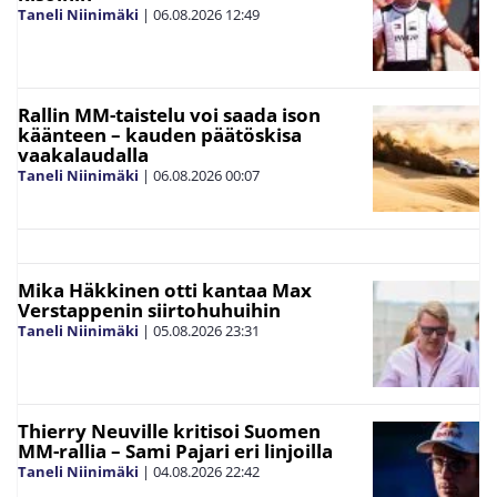
Taneli Niinimäki
|
06.08.2026
12:49
Rallin MM-taistelu voi saada ison
käänteen – kauden päätöskisa
vaakalaudalla
Taneli Niinimäki
|
06.08.2026
00:07
Mika Häkkinen otti kantaa Max
Verstappenin siirtohuhuihin
Taneli Niinimäki
|
05.08.2026
23:31
Thierry Neuville kritisoi Suomen
MM-rallia – Sami Pajari eri linjoilla
Taneli Niinimäki
|
04.08.2026
22:42