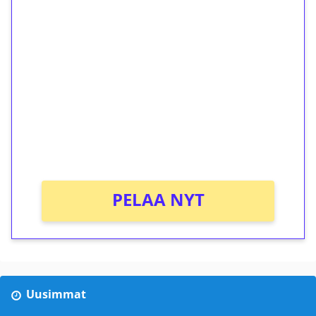
1€ = 10€ arvosta
ilmaiskierroksia ilman
kierrätystä!
Talleta 1€
Saat heti 50 ilmaiskierrosta Tuohi 1000 -
peliin (arvo 0,20€ per kierros)!
Ei kierrätysvaatimusta!
PELAA NYT
Uusimmat