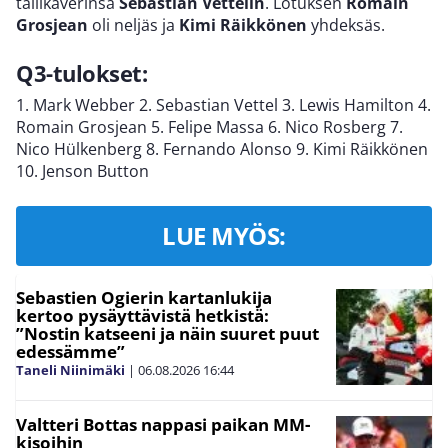
tallikaverinsa
Sebastian Vettelin
. Lotuksen
Romain
Grosjean
oli neljäs ja
Kimi Räikkönen
yhdeksäs.
Q3-tulokset:
1. Mark Webber 2. Sebastian Vettel 3. Lewis Hamilton 4.
Romain Grosjean 5. Felipe Massa 6. Nico Rosberg 7.
Nico Hülkenberg 8. Fernando Alonso 9. Kimi Räikkönen
10. Jenson Button
LUE MYÖS:
Sebastien Ogierin kartanlukija
kertoo pysäyttävistä hetkistä:
”Nostin katseeni ja näin suuret puut
edessämme”
Taneli Niinimäki
|
06.08.2026
16:44
Valtteri Bottas nappasi paikan MM-
kisoihin