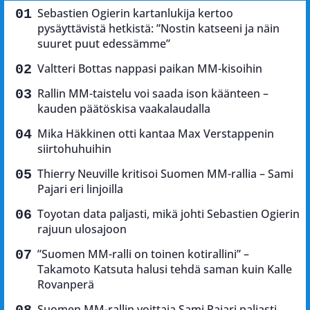
Sebastien Ogierin kartanlukija kertoo
pysäyttävistä hetkistä: ”Nostin katseeni ja näin
suuret puut edessämme”
Valtteri Bottas nappasi paikan MM-kisoihin
Rallin MM-taistelu voi saada ison käänteen –
kauden päätöskisa vaakalaudalla
Mika Häkkinen otti kantaa Max Verstappenin
siirtohuhuihin
Thierry Neuville kritisoi Suomen MM-rallia – Sami
Pajari eri linjoilla
Toyotan data paljasti, mikä johti Sebastien Ogierin
rajuun ulosajoon
”Suomen MM-ralli on toinen kotirallini” –
Takamoto Katsuta halusi tehdä saman kuin Kalle
Rovanperä
Suomen MM-rallin voittaja Sami Pajari paljasti,