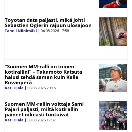
Toyotan data paljasti, mikä johti
Sebastien Ogierin rajuun ulosajoon
Taneli Niinimäki
|
04.08.2026
17:58
”Suomen MM-ralli on toinen
kotirallini” – Takamoto Katsuta
halusi tehdä saman kuin Kalle
Rovanperä
Kati Ojala
|
03.08.2026
20:15
Suomen MM-rallin voittaja Sami
Pajari paljasti, miltä kotirallin
paineet oikeasti tuntuivat
Kati Ojala
|
03.08.2026
17:37