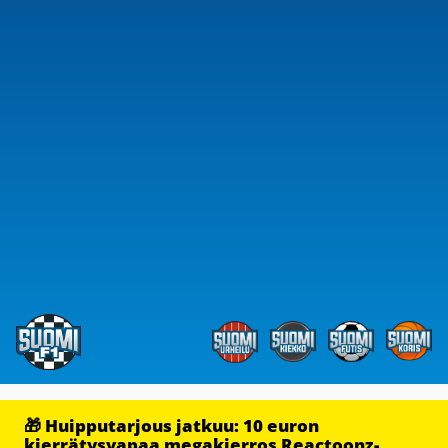
🎁 Huipputarjous jatkuu: 10 euron
kierrätysvapaa megakierros Reactoonz-