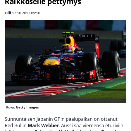
Räikköselle pettymys
Olli
12.10.2013
09:10
Kuva:
Getty Images
Sunnuntaisen Japanin GP:n paalupaikan on ottanut
Red Bullin
Mark Webber
. Aussi saa viereensä eturiviin