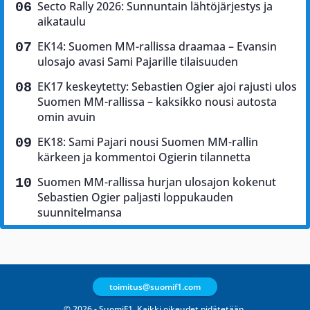
Secto Rally 2026: Sunnuntain lähtöjärjestys ja
aikataulu
EK14: Suomen MM-rallissa draamaa – Evansin
ulosajo avasi Sami Pajarille tilaisuuden
EK17 keskeytetty: Sebastien Ogier ajoi rajusti ulos
Suomen MM-rallissa – kaksikko nousi autosta
omin avuin
EK18: Sami Pajari nousi Suomen MM-rallin
kärkeen ja kommentoi Ogierin tilannetta
Suomen MM-rallissa hurjan ulosajon kokenut
Sebastien Ogier paljasti loppukauden
suunnitelmansa
toimitus@suomif1.com
© 2026 - SuomiF1. Kaikki oikeudet pidätetään.