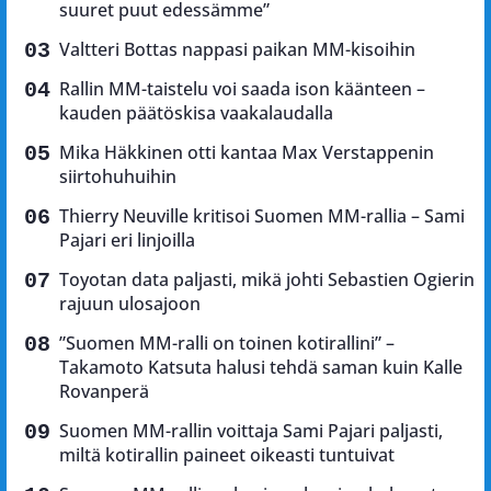
suuret puut edessämme”
Valtteri Bottas nappasi paikan MM-kisoihin
Rallin MM-taistelu voi saada ison käänteen –
kauden päätöskisa vaakalaudalla
Mika Häkkinen otti kantaa Max Verstappenin
siirtohuhuihin
Thierry Neuville kritisoi Suomen MM-rallia – Sami
Pajari eri linjoilla
Toyotan data paljasti, mikä johti Sebastien Ogierin
rajuun ulosajoon
”Suomen MM-ralli on toinen kotirallini” –
Takamoto Katsuta halusi tehdä saman kuin Kalle
Rovanperä
Suomen MM-rallin voittaja Sami Pajari paljasti,
miltä kotirallin paineet oikeasti tuntuivat