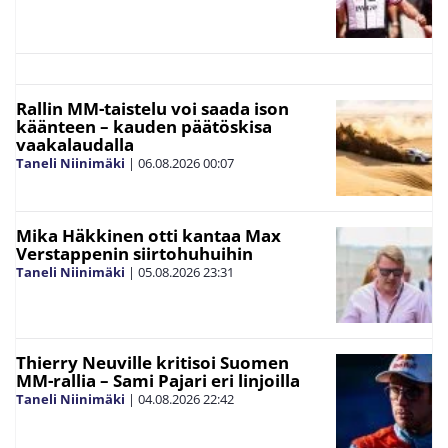
Rallin MM-taistelu voi saada ison
käänteen – kauden päätöskisa
vaakalaudalla
Taneli Niinimäki
|
06.08.2026
00:07
Mika Häkkinen otti kantaa Max
Verstappenin siirtohuhuihin
Taneli Niinimäki
|
05.08.2026
23:31
Thierry Neuville kritisoi Suomen
MM-rallia – Sami Pajari eri linjoilla
Taneli Niinimäki
|
04.08.2026
22:42