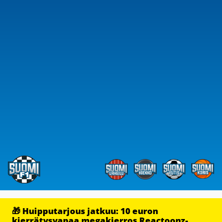
🎁 Huipputarjous jatkuu: 10 euron
kierrätysvapaa megakierros Reactoonz-