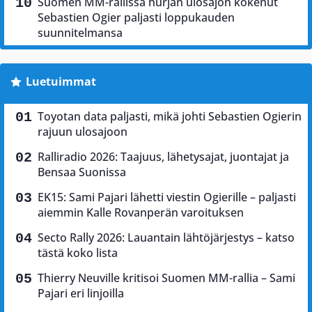
Suomen MM-rallissa hurjan ulosajon kokenut
Sebastien Ogier paljasti loppukauden
suunnitelmansa
Luetuimmat
Toyotan data paljasti, mikä johti Sebastien Ogierin
rajuun ulosajoon
Ralliradio 2026: Taajuus, lähetysajat, juontajat ja
Bensaa Suonissa
EK15: Sami Pajari lähetti viestin Ogierille – paljasti
aiemmin Kalle Rovanperän varoituksen
Secto Rally 2026: Lauantain lähtöjärjestys – katso
tästä koko lista
Thierry Neuville kritisoi Suomen MM-rallia – Sami
Pajari eri linjoilla