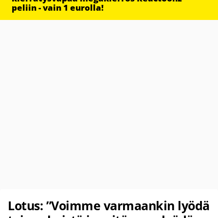
peliin - vain 1 eurolla!
Lotus: ”Voimme varmaankin lyödä