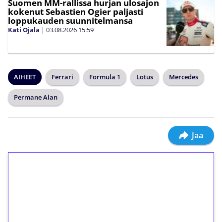
Suomen MM-rallissa hurjan ulosajon
kokenut Sebastien Ogier paljasti
loppukauden suunnitelmansa
Kati Ojala
|
03.08.2026
15:59
AIHEET
Ferrari
Formula 1
Lotus
Mercedes
Permane Alan
Jaa
1€ = 10€ arvosta
ilmaiskierroksia ilman
kierrätystä!