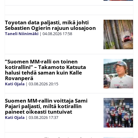
Toyotan data paljasti, mikä johti
Sebastien Ogierin rajuun ulosajoon
Taneli Niinimäki
|
04.08.2026
17:58
”Suomen MM-ralli on toinen
kotirallini” – Takamoto Katsuta
halusi tehdä saman kuin Kalle
Rovanperä
Kati Ojala
|
03.08.2026
20:15
Suomen MM-rallin voittaja Sami
Pajari paljasti, miltä kotirallin
paineet oikeasti tuntuivat
Kati Ojala
|
03.08.2026
17:37