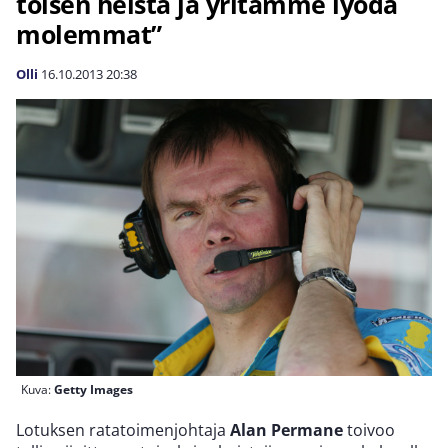
toisen heistä ja yritämme lyödä
molemmat”
Olli
16.10.2013
20:38
Kuva:
Getty Images
Lotuksen ratatoimenjohtaja
Alan Permane
toivoo