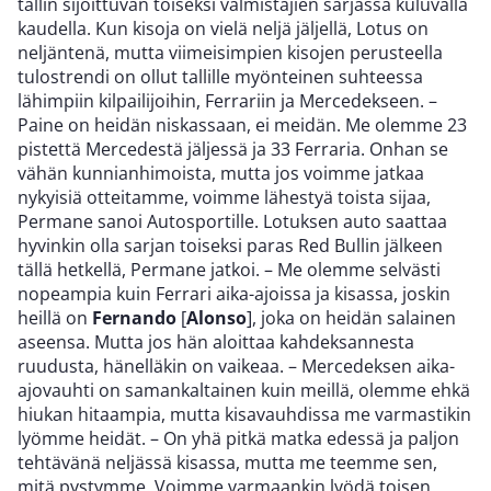
tallin sijoittuvan toiseksi valmistajien sarjassa kuluvalla
kaudella. Kun kisoja on vielä neljä jäljellä, Lotus on
neljäntenä, mutta viimeisimpien kisojen perusteella
tulostrendi on ollut tallille myönteinen suhteessa
lähimpiin kilpailijoihin, Ferrariin ja Mercedekseen. –
Paine on heidän niskassaan, ei meidän. Me olemme 23
pistettä Mercedestä jäljessä ja 33 Ferraria. Onhan se
vähän kunnianhimoista, mutta jos voimme jatkaa
nykyisiä otteitamme, voimme lähestyä toista sijaa,
Permane sanoi Autosportille. Lotuksen auto saattaa
hyvinkin olla sarjan toiseksi paras Red Bullin jälkeen
tällä hetkellä, Permane jatkoi. – Me olemme selvästi
nopeampia kuin Ferrari aika-ajoissa ja kisassa, joskin
heillä on
Fernando
[
Alonso
], joka on heidän salainen
aseensa. Mutta jos hän aloittaa kahdeksannesta
ruudusta, hänelläkin on vaikeaa. – Mercedeksen aika-
ajovauhti on samankaltainen kuin meillä, olemme ehkä
hiukan hitaampia, mutta kisavauhdissa me varmastikin
lyömme heidät. – On yhä pitkä matka edessä ja paljon
tehtävänä neljässä kisassa, mutta me teemme sen,
mitä pystymme. Voimme varmaankin lyödä toisen