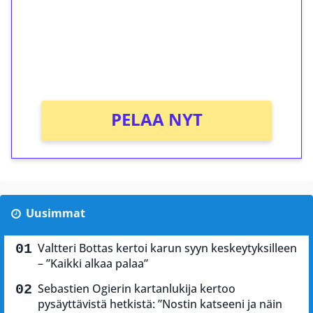
Talleta 1€
Saat heti 50 ilmaiskierrosta Tuohi 1000 -
peliin (arvo 0,20€ per kierros)!
Ei kierrätysvaatimusta!
PELAA NYT
Uusimmat
Valtteri Bottas kertoi karun syyn keskeytyksilleen
– ”Kaikki alkaa palaa”
Sebastien Ogierin kartanlukija kertoo
pysäyttävistä hetkistä: ”Nostin katseeni ja näin