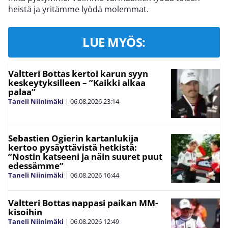
heistä ja yritämme lyödä molemmat.
LUE MYÖS:
Valtteri Bottas kertoi karun syyn
keskeytyksilleen – ”Kaikki alkaa
palaa”
Taneli Niinimäki
|
06.08.2026
23:14
Sebastien Ogierin kartanlukija
kertoo pysäyttävistä hetkistä:
”Nostin katseeni ja näin suuret puut
edessämme”
Taneli Niinimäki
|
06.08.2026
16:44
Valtteri Bottas nappasi paikan MM-
kisoihin
Taneli Niinimäki
|
06.08.2026
12:49