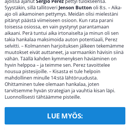
ajoissa ajanut
Sergio Perez
pettyi tulokseensa.
Syystäkin, sillä tallitoveri
Jenson Button
oli 8:s. – Aika-
ajo oli aikamoinen pettymys. Meidän olisi mielestäni
pitänyt päästä viimeiseen osioon. Kun rata parani
toisessa osiossa, en vain pystynyt parantamaan
aikaani. Perä tuntui aika irtonaiselta ja minun oli sen
takia hankalaa maksimoida auton potentiaali, Perez
selvitti. – Kolmannen harjoituksen jälkeen tekemämme
muutokset eivät auttaneet, ja varmaankin hävisin siinä
vähän. Täällä kahden kymmenyksen häviäminen on
hyvin helppoa – ja teimme sen. Perez tavoittelee
nousua pistesijoille. – Kisasta ei tule helpoin
mahdollinen minulle 14:stä lähtöruudusta.
Ohittaminen tulee olemaan hankalaa, joten
tarvitsemme hyvän strategian ja vauhtia kisan läpi.
Luonnollisesti tähtäämme pisteille.
LUE MYÖS: