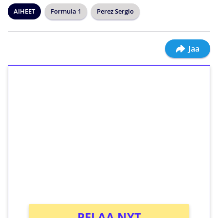
AIHEET
Formula 1
Perez Sergio
Jaa
1€ = 10€ arvosta
ilmaiskierroksia ilman
kierrätystä!
Talleta 1€
Saat heti 50 ilmaiskierrosta Tuohi 1000 -
peliin (arvo 0,20€ per kierros)!
Ei kierrätysvaatimusta!
PELAA NYT