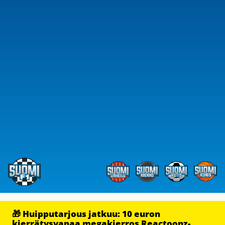
🎁 Huipputarjous jatkuu: 10 euron
kierrätysvapaa megakierros Reactoonz-