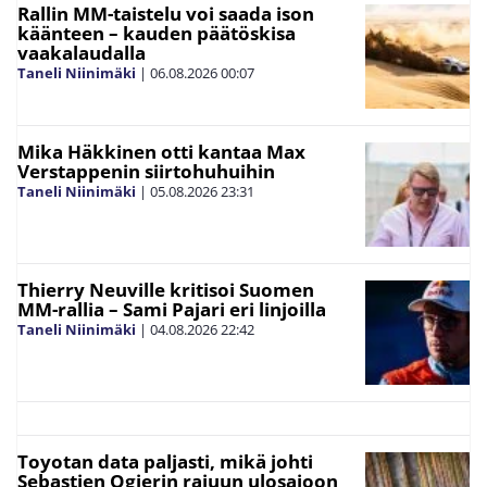
Rallin MM-taistelu voi saada ison
käänteen – kauden päätöskisa
vaakalaudalla
Taneli Niinimäki
|
06.08.2026
00:07
Mika Häkkinen otti kantaa Max
Verstappenin siirtohuhuihin
Taneli Niinimäki
|
05.08.2026
23:31
Thierry Neuville kritisoi Suomen
MM-rallia – Sami Pajari eri linjoilla
Taneli Niinimäki
|
04.08.2026
22:42
Toyotan data paljasti, mikä johti
Sebastien Ogierin rajuun ulosajoon