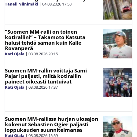
Taneli Niinimäki
|
04.08.2026
17:58
”Suomen MM-ralli on toinen
kotirallini” – Takamoto Katsuta
halusi tehdä saman kuin Kalle
Rovanperä
Kati Ojala
|
03.08.2026
20:15
Suomen MM-rallin voittaja Sami
Pajari paljasti, miltä kotirallin
paineet oikeasti tuntuivat
Kati Ojala
|
03.08.2026
17:37
Suomen MM-rallissa hurjan ulosajon
kokenut Sebastien Ogier paljasti
loppukauden suunnitelmansa
Kati Ojala
|
03.08.2026
15:59