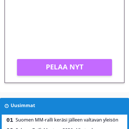
euron kierrätysvapaa
megakierros Reactoonz-
peliin – vain 1 eurolla!
Peli: Reactoonz
Vain uusille asiakkaille!
PELAA NYT
Uusimmat
Suomen MM-ralli keräsi jälleen valtavan yleisön