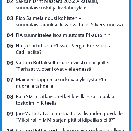
Saksan Drift Masters 2026: Aikataulu,
suomalaiskuskit ja livelähetykset
Rico Salmela nousi kohisten –
suomalaislupaukselle vahva tulos Silverstonessa
FIA suunnittelee isoa muutosta F1-autoihin
Hurja siirtohuhu F1:ssä – Sergio Perez pois
Cadillacilta?
Valtteri Bottakselta suora viesti epäilijöille:
”Parhaat vuoteni ovat vielä edessä”
Max Verstappen jakoi kovaa ylistystä F1:n
nuorelle tähdelle
Ralli SM:n ratkaisuhetket käsillä – sarja palaa
tositoimiin Kiteellä
Jari-Matti Latvala nostaa turvallisuuden pöydälle:
”Miksi rallin MM-sarjan pitäisi kilpailla siellä?”
Valtteri Bottas kertoi karun syyn keskeytyksilleen