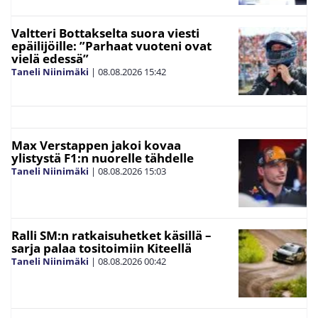
Valtteri Bottakselta suora viesti
epäilijöille: ”Parhaat vuoteni ovat
vielä edessä”
Taneli Niinimäki
|
08.08.2026
15:42
Max Verstappen jakoi kovaa
ylistystä F1:n nuorelle tähdelle
Taneli Niinimäki
|
08.08.2026
15:03
Ralli SM:n ratkaisuhetket käsillä –
sarja palaa tositoimiin Kiteellä
Taneli Niinimäki
|
08.08.2026
00:42