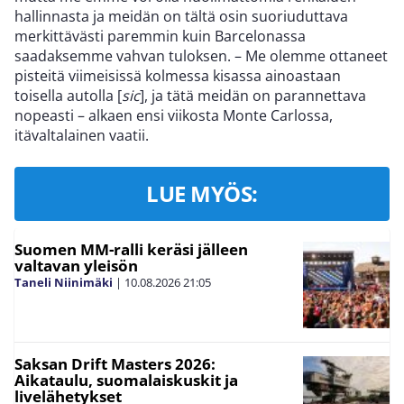
hallinnasta ja meidän on tältä osin suoriuduttava
merkittävästi paremmin kuin Barcelonassa
saadaksemme vahvan tuloksen. – Me olemme ottaneet
pisteitä viimeisissä kolmessa kisassa ainoastaan
toisella autolla [
sic
], ja tätä meidän on parannettava
nopeasti – alkaen ensi viikosta Monte Carlossa,
itävaltalainen vaatii.
LUE MYÖS:
Suomen MM-ralli keräsi jälleen
valtavan yleisön
Taneli Niinimäki
|
10.08.2026
21:05
Saksan Drift Masters 2026:
Aikataulu, suomalaiskuskit ja
livelähetykset