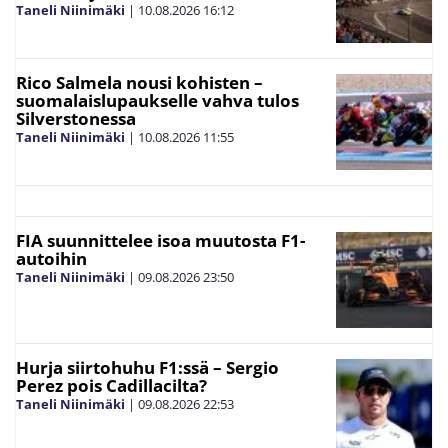
Taneli Niinimäki
|
10.08.2026
16:12
Rico Salmela nousi kohisten –
suomalaislupaukselle vahva tulos
Silverstonessa
Taneli Niinimäki
|
10.08.2026
11:55
FIA suunnittelee isoa muutosta F1-
autoihin
Taneli Niinimäki
|
09.08.2026
23:50
Hurja siirtohuhu F1:ssä – Sergio
Perez pois Cadillacilta?
Taneli Niinimäki
|
09.08.2026
22:53