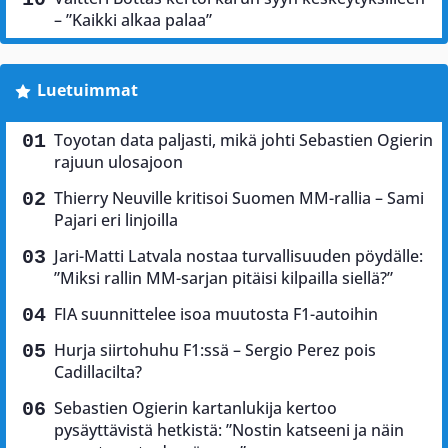
– ”Kaikki alkaa palaa”
Luetuimmat
Toyotan data paljasti, mikä johti Sebastien Ogierin
rajuun ulosajoon
Thierry Neuville kritisoi Suomen MM-rallia – Sami
Pajari eri linjoilla
Jari-Matti Latvala nostaa turvallisuuden pöydälle:
”Miksi rallin MM-sarjan pitäisi kilpailla siellä?”
FIA suunnittelee isoa muutosta F1-autoihin
Hurja siirtohuhu F1:ssä – Sergio Perez pois
Cadillacilta?
Sebastien Ogierin kartanlukija kertoo
pysäyttävistä hetkistä: ”Nostin katseeni ja näin