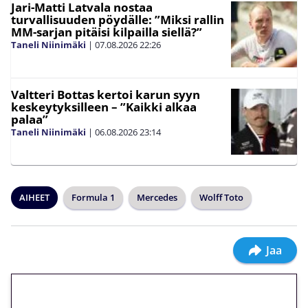
Jari-Matti Latvala nostaa
turvallisuuden pöydälle: ”Miksi rallin
MM-sarjan pitäisi kilpailla siellä?”
Taneli Niinimäki
|
07.08.2026
22:26
Valtteri Bottas kertoi karun syyn
keskeytyksilleen – ”Kaikki alkaa
palaa”
Taneli Niinimäki
|
06.08.2026
23:14
AIHEET
Formula 1
Mercedes
Wolff Toto
Jaa
🎁 Huipputarjous jatkuu: 10