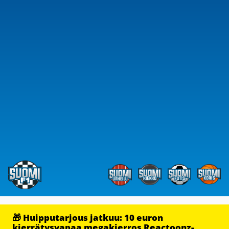
🎁 Huipputarjous jatkuu: 10 euron
kierrätysvapaa megakierros Reactoonz-