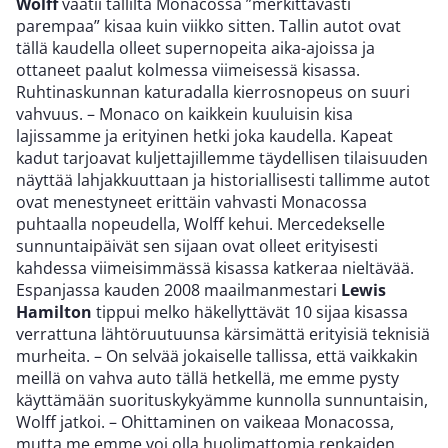
Wolff
vaatii tallilta Monacossa ”merkittävästi
parempaa” kisaa kuin viikko sitten. Tallin autot ovat
tällä kaudella olleet supernopeita aika-ajoissa ja
ottaneet paalut kolmessa viimeisessä kisassa.
Ruhtinaskunnan katuradalla kierrosnopeus on suuri
vahvuus. – Monaco on kaikkein kuuluisin kisa
lajissamme ja erityinen hetki joka kaudella. Kapeat
kadut tarjoavat kuljettajillemme täydellisen tilaisuuden
näyttää lahjakkuuttaan ja historiallisesti tallimme autot
ovat menestyneet erittäin vahvasti Monacossa
puhtaalla nopeudella, Wolff kehui. Mercedekselle
sunnuntaipäivät sen sijaan ovat olleet erityisesti
kahdessa viimeisimmässä kisassa katkeraa nieltävää.
Espanjassa kauden 2008 maailmanmestari
Lewis
Hamilton
tippui melko häkellyttävät 10 sijaa kisassa
verrattuna lähtöruutuunsa kärsimättä erityisiä teknisiä
murheita. – On selvää jokaiselle tallissa, että vaikkakin
meillä on vahva auto tällä hetkellä, me emme pysty
käyttämään suorituskykyämme kunnolla sunnuntaisin,
Wolff jatkoi. – Ohittaminen on vaikeaa Monacossa,
mutta me emme voi olla huolimattomia renkaiden