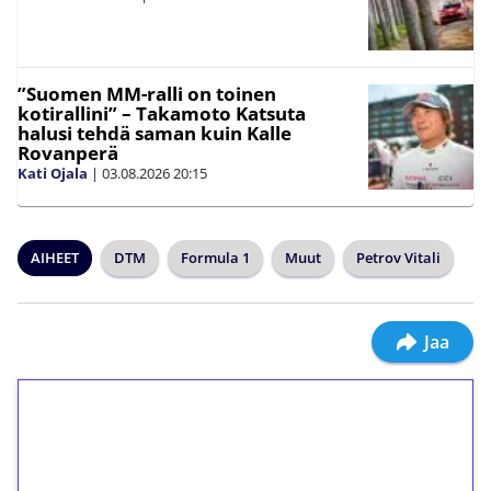
”Suomen MM-ralli on toinen
kotirallini” – Takamoto Katsuta
halusi tehdä saman kuin Kalle
Rovanperä
Kati Ojala
|
03.08.2026
20:15
AIHEET
DTM
Formula 1
Muut
Petrov Vitali
Jaa
1€ = 10€ arvosta
ilmaiskierroksia ilman
kierrätystä!