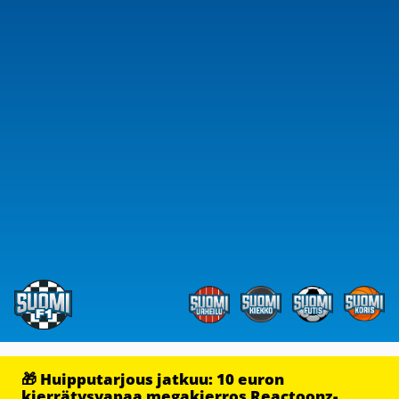
🎁 Huipputarjous jatkuu: 10 euron
kierrätysvapaa megakierros Reactoonz-