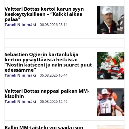
Valtteri Bottas kertoi karun syyn
keskeytyksilleen – ”Kaikki alkaa
palaa”
Taneli Niinimäki
|
06.08.2026
23:14
Sebastien Ogierin kartanlukija
kertoo pysäyttävistä hetkistä:
”Nostin katseeni ja näin suuret puut
edessämme”
Taneli Niinimäki
|
06.08.2026
16:44
Valtteri Bottas nappasi paikan MM-
kisoihin
Taneli Niinimäki
|
06.08.2026
12:49
Rallin MM-taistelu voi saada ison