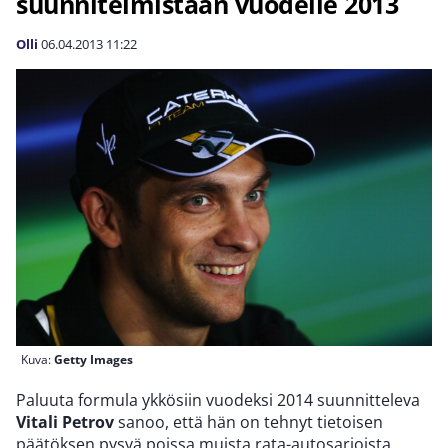
suunnitelmistaan vuodelle 2013
Olli
06.04.2013
11:22
Kuva:
Getty Images
Paluuta formula ykkösiin vuodeksi 2014 suunnitteleva
Vitali Petrov
sanoo, että hän on tehnyt tietoisen
päätöksen pysyä poissa muista rata-autosarjoista