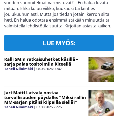
vuoden suunnitelmat varmistuvat? – En halua luvata
mitään. Ehkä kuluu viikko, kuukausi tai kenties
joulukuuhun asti. Mutta jos tiedän jotain, kerron siitä
heti. En halua odottaa ensimmäistäkään minuuttia tai
valmistella lehdistötilaisuutta. Kirjoitan asiasta kaiken.
LUE MYÖS:
Ralli SM:n ratkaisuhetket käsillä –
sarja palaa tositoimiin Kiteellä
Taneli Niinimäki
|
08.08.2026
00:42
Jari-Matti Latvala nostaa
turvallisuuden pöydälle: ”Miksi rallin
MM-sarjan pitäisi kilpailla siellä?”
Taneli Niinimäki
|
07.08.2026
22:26