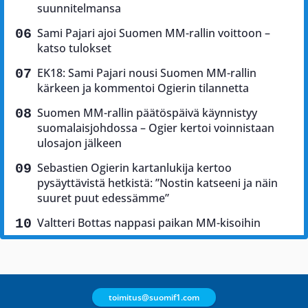
suunnitelmansa
Sami Pajari ajoi Suomen MM-rallin voittoon –
katso tulokset
EK18: Sami Pajari nousi Suomen MM-rallin
kärkeen ja kommentoi Ogierin tilannetta
Suomen MM-rallin päätöspäivä käynnistyy
suomalaisjohdossa – Ogier kertoi voinnistaan
ulosajon jälkeen
Sebastien Ogierin kartanlukija kertoo
pysäyttävistä hetkistä: ”Nostin katseeni ja näin
suuret puut edessämme”
Valtteri Bottas nappasi paikan MM-kisoihin
toimitus@suomif1.com