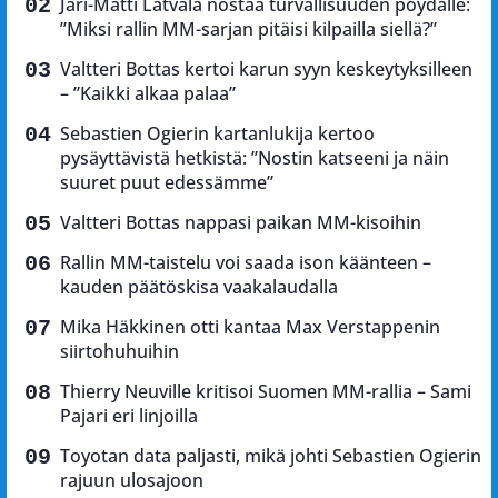
Jari-Matti Latvala nostaa turvallisuuden pöydälle:
”Miksi rallin MM-sarjan pitäisi kilpailla siellä?”
Valtteri Bottas kertoi karun syyn keskeytyksilleen
– ”Kaikki alkaa palaa”
Sebastien Ogierin kartanlukija kertoo
pysäyttävistä hetkistä: ”Nostin katseeni ja näin
suuret puut edessämme”
Valtteri Bottas nappasi paikan MM-kisoihin
Rallin MM-taistelu voi saada ison käänteen –
kauden päätöskisa vaakalaudalla
Mika Häkkinen otti kantaa Max Verstappenin
siirtohuhuihin
Thierry Neuville kritisoi Suomen MM-rallia – Sami
Pajari eri linjoilla
Toyotan data paljasti, mikä johti Sebastien Ogierin
rajuun ulosajoon