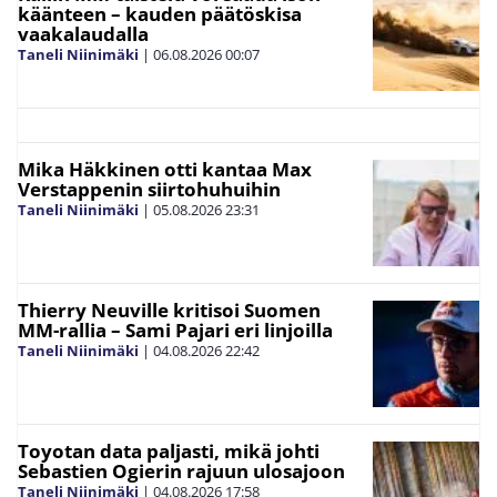
käänteen – kauden päätöskisa
vaakalaudalla
Taneli Niinimäki
|
06.08.2026
00:07
Mika Häkkinen otti kantaa Max
Verstappenin siirtohuhuihin
Taneli Niinimäki
|
05.08.2026
23:31
Thierry Neuville kritisoi Suomen
MM-rallia – Sami Pajari eri linjoilla
Taneli Niinimäki
|
04.08.2026
22:42
Toyotan data paljasti, mikä johti
Sebastien Ogierin rajuun ulosajoon
Taneli Niinimäki
|
04.08.2026
17:58