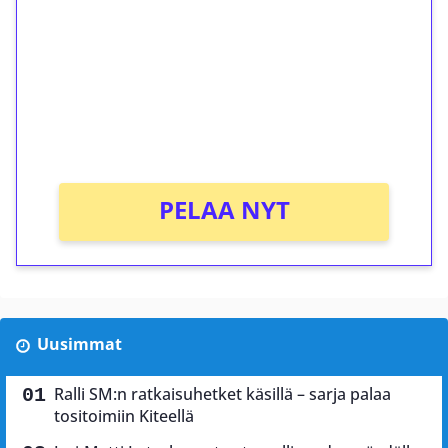
Talleta 1€
Saat heti 50 ilmaiskierrosta Tuohi 1000 -
peliin (arvo 0,20€ per kierros)!
Ei kierrätysvaatimusta!
PELAA NYT
Uusimmat
Ralli SM:n ratkaisuhetket käsillä – sarja palaa
tositoimiin Kiteellä