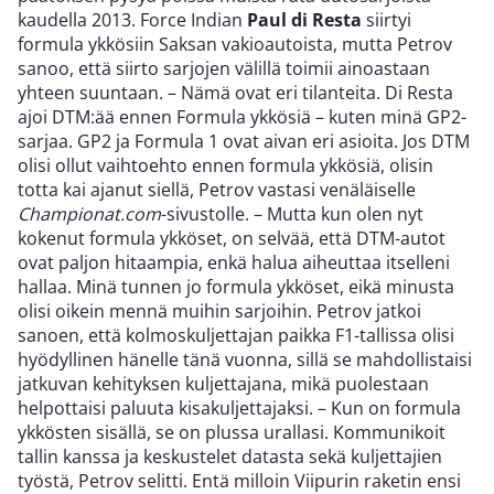
kaudella 2013. Force Indian
Paul di Resta
siirtyi
formula ykkösiin Saksan vakioautoista, mutta Petrov
sanoo, että siirto sarjojen välillä toimii ainoastaan
yhteen suuntaan. – Nämä ovat eri tilanteita. Di Resta
ajoi DTM:ää ennen Formula ykkösiä – kuten minä GP2-
sarjaa. GP2 ja Formula 1 ovat aivan eri asioita. Jos DTM
olisi ollut vaihtoehto ennen formula ykkösiä, olisin
totta kai ajanut siellä, Petrov vastasi venäläiselle
Championat.com
-sivustolle. – Mutta kun olen nyt
kokenut formula ykköset, on selvää, että DTM-autot
ovat paljon hitaampia, enkä halua aiheuttaa itselleni
hallaa. Minä tunnen jo formula ykköset, eikä minusta
olisi oikein mennä muihin sarjoihin. Petrov jatkoi
sanoen, että kolmoskuljettajan paikka F1-tallissa olisi
hyödyllinen hänelle tänä vuonna, sillä se mahdollistaisi
jatkuvan kehityksen kuljettajana, mikä puolestaan
helpottaisi paluuta kisakuljettajaksi. – Kun on formula
ykkösten sisällä, se on plussa urallasi. Kommunikoit
tallin kanssa ja keskustelet datasta sekä kuljettajien
työstä, Petrov selitti. Entä milloin Viipurin raketin ensi