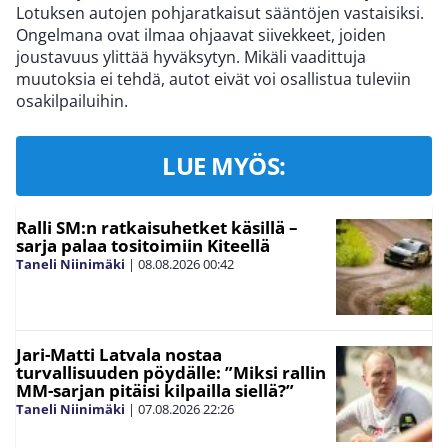
Lotuksen autojen pohjaratkaisut sääntöjen vastaisiksi.
Ongelmana ovat ilmaa ohjaavat siivekkeet, joiden
joustavuus ylittää hyväksytyn. Mikäli vaadittuja
muutoksia ei tehdä, autot eivät voi osallistua tuleviin
osakilpailuihin.
LUE MYÖS:
Ralli SM:n ratkaisuhetket käsillä –
sarja palaa tositoimiin Kiteellä
Taneli Niinimäki
|
08.08.2026
00:42
Jari-Matti Latvala nostaa
turvallisuuden pöydälle: ”Miksi rallin
MM-sarjan pitäisi kilpailla siellä?”
Taneli Niinimäki
|
07.08.2026
22:26