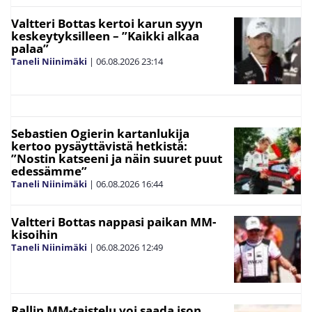
Valtteri Bottas kertoi karun syyn
keskeytyksilleen – ”Kaikki alkaa
palaa”
Taneli Niinimäki
|
06.08.2026
23:14
Sebastien Ogierin kartanlukija
kertoo pysäyttävistä hetkistä:
”Nostin katseeni ja näin suuret puut
edessämme”
Taneli Niinimäki
|
06.08.2026
16:44
Valtteri Bottas nappasi paikan MM-
kisoihin
Taneli Niinimäki
|
06.08.2026
12:49
Rallin MM-taistelu voi saada ison