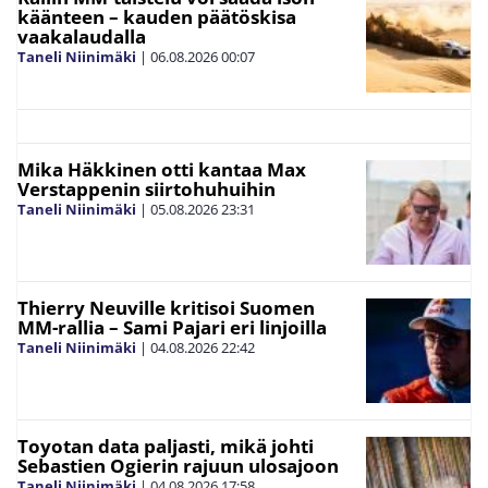
käänteen – kauden päätöskisa
vaakalaudalla
Taneli Niinimäki
|
06.08.2026
00:07
Mika Häkkinen otti kantaa Max
Verstappenin siirtohuhuihin
Taneli Niinimäki
|
05.08.2026
23:31
Thierry Neuville kritisoi Suomen
MM-rallia – Sami Pajari eri linjoilla
Taneli Niinimäki
|
04.08.2026
22:42
Toyotan data paljasti, mikä johti
Sebastien Ogierin rajuun ulosajoon
Taneli Niinimäki
|
04.08.2026
17:58