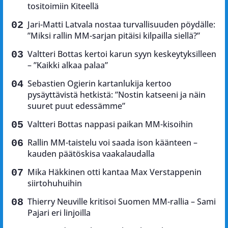
tositoimiin Kiteellä
Jari-Matti Latvala nostaa turvallisuuden pöydälle:
”Miksi rallin MM-sarjan pitäisi kilpailla siellä?”
Valtteri Bottas kertoi karun syyn keskeytyksilleen
– ”Kaikki alkaa palaa”
Sebastien Ogierin kartanlukija kertoo
pysäyttävistä hetkistä: ”Nostin katseeni ja näin
suuret puut edessämme”
Valtteri Bottas nappasi paikan MM-kisoihin
Rallin MM-taistelu voi saada ison käänteen –
kauden päätöskisa vaakalaudalla
Mika Häkkinen otti kantaa Max Verstappenin
siirtohuhuihin
Thierry Neuville kritisoi Suomen MM-rallia – Sami
Pajari eri linjoilla