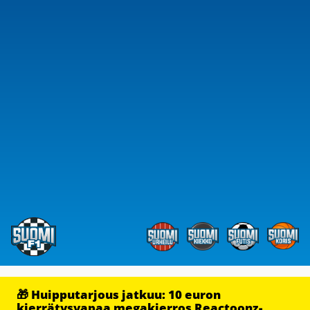
🎁 Huipputarjous jatkuu: 10 euron
kierrätysvapaa megakierros Reactoonz-