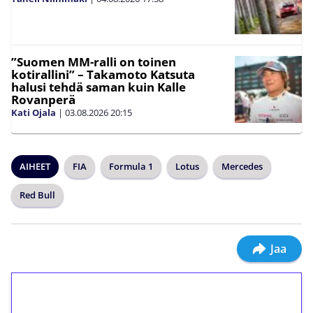
”Suomen MM-ralli on toinen
kotirallini” – Takamoto Katsuta
halusi tehdä saman kuin Kalle
Rovanperä
Kati Ojala
|
03.08.2026
20:15
AIHEET
FIA
Formula 1
Lotus
Mercedes
Red Bull
Jaa
1€ = 10€ arvosta