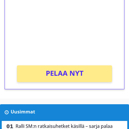
ilmaiskierroksia ilman
kierrätystä!
Talleta 1€
Saat heti 50 ilmaiskierrosta Tuohi 1000 -
peliin (arvo 0,20€ per kierros)!
Ei kierrätysvaatimusta!
PELAA NYT
Uusimmat
Ralli SM:n ratkaisuhetket käsillä – sarja palaa