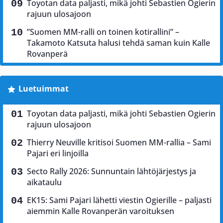
Toyotan data paljasti, mikä johti Sebastien Ogierin
rajuun ulosajoon
”Suomen MM-ralli on toinen kotirallini” –
Takamoto Katsuta halusi tehdä saman kuin Kalle
Rovanperä
Luetuimmat
Toyotan data paljasti, mikä johti Sebastien Ogierin
rajuun ulosajoon
Thierry Neuville kritisoi Suomen MM-rallia – Sami
Pajari eri linjoilla
Secto Rally 2026: Sunnuntain lähtöjärjestys ja
aikataulu
EK15: Sami Pajari lähetti viestin Ogierille – paljasti
aiemmin Kalle Rovanperän varoituksen