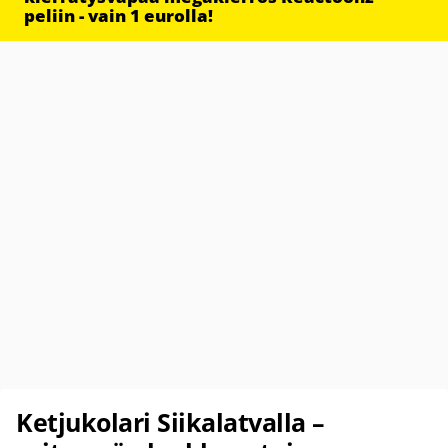
peliin - vain 1 eurolla!
Ketjukolari Siikalatvalla –