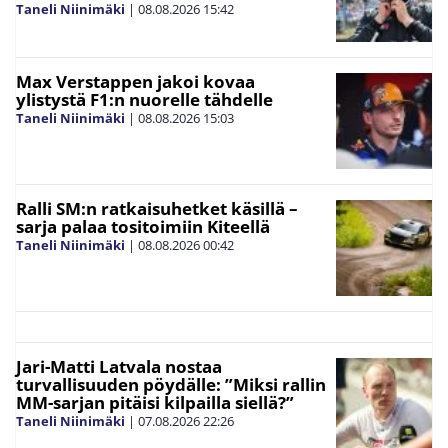
Taneli Niinimäki
|
08.08.2026
15:42
Max Verstappen jakoi kovaa
ylistystä F1:n nuorelle tähdelle
Taneli Niinimäki
|
08.08.2026
15:03
Ralli SM:n ratkaisuhetket käsillä –
sarja palaa tositoimiin Kiteellä
Taneli Niinimäki
|
08.08.2026
00:42
Jari-Matti Latvala nostaa
turvallisuuden pöydälle: ”Miksi rallin
MM-sarjan pitäisi kilpailla siellä?”
Taneli Niinimäki
|
07.08.2026
22:26