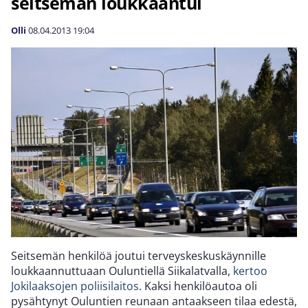
seitsemän loukkaantui
Olli
08.04.2013
19:04
Seitsemän henkilöä joutui terveyskeskuskäynnille
loukkaannuttuaan Ouluntiellä Siikalatvalla,
kertoo
Jokilaaksojen poliisilaitos
. Kaksi henkilöautoa oli
pysähtynyt Ouluntien reunaan antaakseen tilaa edestä,