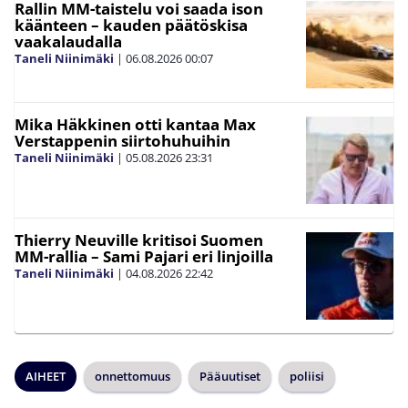
Rallin MM-taistelu voi saada ison
käänteen – kauden päätöskisa
vaakalaudalla
Taneli Niinimäki
|
06.08.2026
00:07
Mika Häkkinen otti kantaa Max
Verstappenin siirtohuhuihin
Taneli Niinimäki
|
05.08.2026
23:31
Thierry Neuville kritisoi Suomen
MM-rallia – Sami Pajari eri linjoilla
Taneli Niinimäki
|
04.08.2026
22:42
AIHEET
onnettomuus
Pääuutiset
poliisi