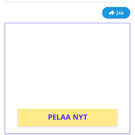
Jaa
1€ = 10€ arvosta
ilmaiskierroksia ilman
kierrätystä!
Talleta 1€
Saat heti 50 ilmaiskierrosta Tuohi 1000 -
peliin (arvo 0,20€ per kierros)!
Ei kierrätysvaatimusta!
PELAA NYT