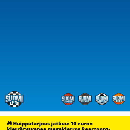
🎁 Huipputarjous jatkuu: 10 euron
kierrätysvapaa megakierros Reactoonz-