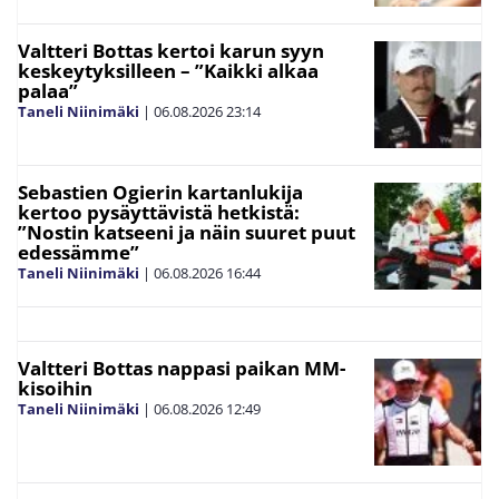
Valtteri Bottas kertoi karun syyn
keskeytyksilleen – ”Kaikki alkaa
palaa”
Taneli Niinimäki
|
06.08.2026
23:14
Sebastien Ogierin kartanlukija
kertoo pysäyttävistä hetkistä:
”Nostin katseeni ja näin suuret puut
edessämme”
Taneli Niinimäki
|
06.08.2026
16:44
Valtteri Bottas nappasi paikan MM-
kisoihin
Taneli Niinimäki
|
06.08.2026
12:49