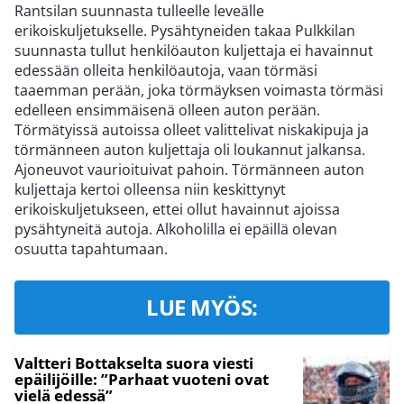
Rantsilan suunnasta tulleelle leveälle
erikoiskuljetukselle. Pysähtyneiden takaa Pulkkilan
suunnasta tullut henkilöauton kuljettaja ei havainnut
edessään olleita henkilöautoja, vaan törmäsi
taaemman perään, joka törmäyksen voimasta törmäsi
edelleen ensimmäisenä olleen auton perään.
Törmätyissä autoissa olleet valittelivat niskakipuja ja
törmänneen auton kuljettaja oli loukannut jalkansa.
Ajoneuvot vaurioituivat pahoin. Törmänneen auton
kuljettaja kertoi olleensa niin keskittynyt
erikoiskuljetukseen, ettei ollut havainnut ajoissa
pysähtyneitä autoja. Alkoholilla ei epäillä olevan
osuutta tapahtumaan.
LUE MYÖS:
Valtteri Bottakselta suora viesti
epäilijöille: ”Parhaat vuoteni ovat
vielä edessä”