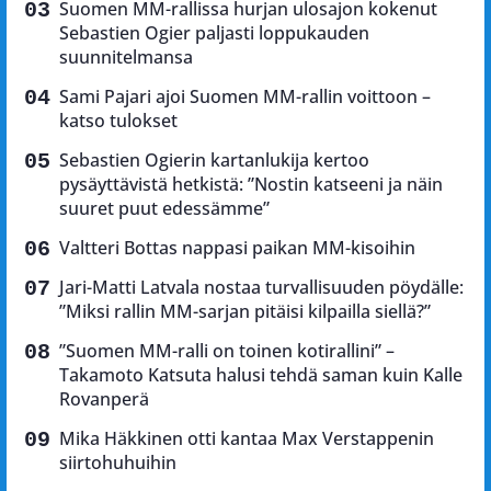
Suomen MM-rallissa hurjan ulosajon kokenut
Sebastien Ogier paljasti loppukauden
suunnitelmansa
Sami Pajari ajoi Suomen MM-rallin voittoon –
katso tulokset
Sebastien Ogierin kartanlukija kertoo
pysäyttävistä hetkistä: ”Nostin katseeni ja näin
suuret puut edessämme”
Valtteri Bottas nappasi paikan MM-kisoihin
Jari-Matti Latvala nostaa turvallisuuden pöydälle:
”Miksi rallin MM-sarjan pitäisi kilpailla siellä?”
”Suomen MM-ralli on toinen kotirallini” –
Takamoto Katsuta halusi tehdä saman kuin Kalle
Rovanperä
Mika Häkkinen otti kantaa Max Verstappenin
siirtohuhuihin