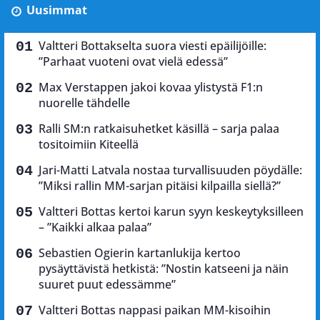
Uusimmat
Valtteri Bottakselta suora viesti epäilijöille:
”Parhaat vuoteni ovat vielä edessä”
Max Verstappen jakoi kovaa ylistystä F1:n
nuorelle tähdelle
Ralli SM:n ratkaisuhetket käsillä – sarja palaa
tositoimiin Kiteellä
Jari-Matti Latvala nostaa turvallisuuden pöydälle:
”Miksi rallin MM-sarjan pitäisi kilpailla siellä?”
Valtteri Bottas kertoi karun syyn keskeytyksilleen
– ”Kaikki alkaa palaa”
Sebastien Ogierin kartanlukija kertoo
pysäyttävistä hetkistä: ”Nostin katseeni ja näin
suuret puut edessämme”
Valtteri Bottas nappasi paikan MM-kisoihin