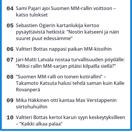
Sami Pajari ajoi Suomen MM-rallin voittoon –
katso tulokset
Sebastien Ogierin kartanlukija kertoo
pysäyttävistä hetkistä: ”Nostin katseeni ja näin
suuret puut edessämme”
Valtteri Bottas nappasi paikan MM-kisoihin
Jari-Matti Latvala nostaa turvallisuuden pöydälle:
”Miksi rallin MM-sarjan pitäisi kilpailla siellä?”
”Suomen MM-ralli on toinen kotirallini” –
Takamoto Katsuta halusi tehdä saman kuin Kalle
Rovanperä
Mika Häkkinen otti kantaa Max Verstappenin
siirtohuhuihin
Valtteri Bottas kertoi karun syyn keskeytyksilleen
– ”Kaikki alkaa palaa”