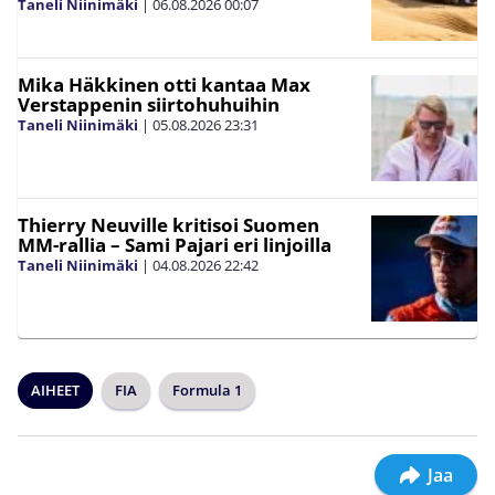
Taneli Niinimäki
|
06.08.2026
00:07
Mika Häkkinen otti kantaa Max
Verstappenin siirtohuhuihin
Taneli Niinimäki
|
05.08.2026
23:31
Thierry Neuville kritisoi Suomen
MM-rallia – Sami Pajari eri linjoilla
Taneli Niinimäki
|
04.08.2026
22:42
AIHEET
FIA
Formula 1
Jaa