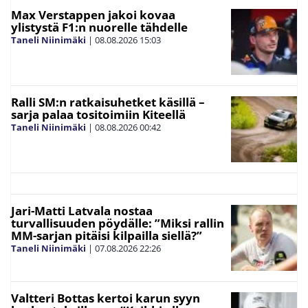
Max Verstappen jakoi kovaa
ylistystä F1:n nuorelle tähdelle
Taneli Niinimäki
|
08.08.2026
15:03
Ralli SM:n ratkaisuhetket käsillä –
sarja palaa tositoimiin Kiteellä
Taneli Niinimäki
|
08.08.2026
00:42
Jari-Matti Latvala nostaa
turvallisuuden pöydälle: ”Miksi rallin
MM-sarjan pitäisi kilpailla siellä?”
Taneli Niinimäki
|
07.08.2026
22:26
Valtteri Bottas kertoi karun syyn