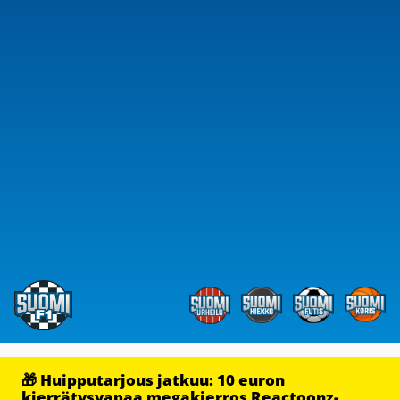
🎁 Huipputarjous jatkuu: 10 euron
kierrätysvapaa megakierros Reactoonz-