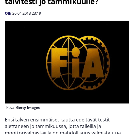
talvitesti jo tammikuulle?
Olli
26.04.2013
23:19
Kuva:
Getty Images
Ensi talven ensimmäiset kautta edeltävät testit
ajettaneen jo tammikuussa, jotta talleilla ja
moottorivalmistajilla on mahdollisuus valmistautua