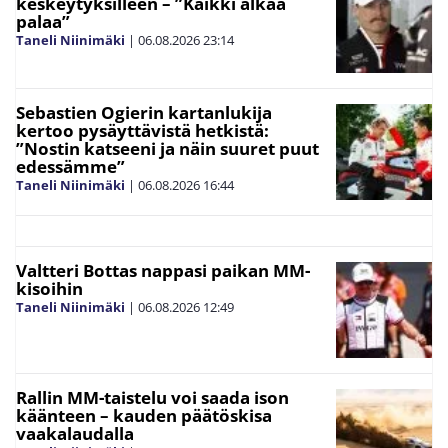
keskeytyksilleen – ”Kaikki alkaa
palaa”
Taneli Niinimäki
|
06.08.2026
23:14
Sebastien Ogierin kartanlukija
kertoo pysäyttävistä hetkistä:
”Nostin katseeni ja näin suuret puut
edessämme”
Taneli Niinimäki
|
06.08.2026
16:44
Valtteri Bottas nappasi paikan MM-
kisoihin
Taneli Niinimäki
|
06.08.2026
12:49
Rallin MM-taistelu voi saada ison
käänteen – kauden päätöskisa
vaakalaudalla