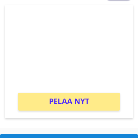
1€ = 10€ arvosta
ilmaiskierroksia ilman
kierrätystä!
Talleta 1€
Saat heti 50 ilmaiskierrosta Tuohi 1000 -
peliin (arvo 0,20€ per kierros)!
Ei kierrätysvaatimusta!
PELAA NYT