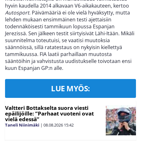
hyvin kaudella 2014 alkavaan V6-aikakauteen, kertoo
Autosport
. Päivämääriä ei ole vielä hyväksytty, mutta
lehden mukaan ensimmäinen testi ajettaisiin
todennäköisesti tammikuun lopussa Espanjan
Jerezissä. Sen jälkeen testit siirtyisivät Lähi-Itään. Mikäli
suunnitelma toteutuisi, se vaatisi muutoksia
säännöissä, sillä ratatestaus on nykyisin kiellettyä
tammikuussa. FIA laatii parhaillaan muutosta
sääntöihin ja vahvistusta uudistukselle toivotaan ensi
kuun Espanjan GP:n alle.
LUE MYÖS:
Valtteri Bottakselta suora viesti
epäilijöille: ”Parhaat vuoteni ovat
vielä edessä”
Taneli Niinimäki
|
08.08.2026
15:42