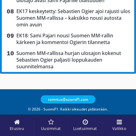
ulosajo avasi Sami Pajarille tilaisuuden
EK17 keskeytetty: Sebastien Ogier ajoi rajusti ulos
Suomen MM-rallissa – kaksikko nousi autosta
omin avuin
EK18: Sami Pajari nousi Suomen MM-rallin
kärkeen ja kommentoi Ogierin tilannetta
Suomen MM-rallissa hurjan ulosajon kokenut
Sebastien Ogier paljasti loppukauden
suunnitelmansa
toimitus@suomif1.com
© 2026 - SuomiF1. Kaikki oikeudet pidätetään.
Etusivu
Uusimmat
Luetuimmat
Valikko