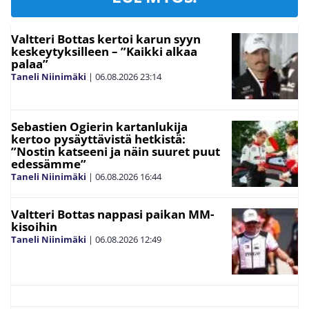
Valtteri Bottas kertoi karun syyn
keskeytyksilleen – ”Kaikki alkaa
palaa”
Taneli Niinimäki
|
06.08.2026
23:14
Sebastien Ogierin kartanlukija
kertoo pysäyttävistä hetkistä:
”Nostin katseeni ja näin suuret puut
edessämme”
Taneli Niinimäki
|
06.08.2026
16:44
Valtteri Bottas nappasi paikan MM-
kisoihin
Taneli Niinimäki
|
06.08.2026
12:49