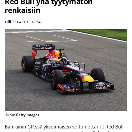
Red Bull yhä tyytymätön
renkaisiin
Olli
22.04.2013
12:54
Kuva:
Getty Images
Bahrainin GP:ssä ylivoimaisen voiton ottanut Red Bull