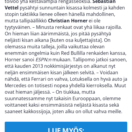
toivoo yhä kestävämpiä rengasseoksia.
Sebastian
Vettel
pysähtyi sunnuntain kisassa kolmesti ja kahden
stopin taktiikka lienee olleen hänellä mahdollinen,
mutta tallipäällikkö
Christian Horner
ei ole
tyytyväinen. – Minusta renkaat ovat yhä liikaa rajoilla.
On hieman liian äärimmäistä, jos pitää pysähtyä
neljästi kisan aikana [kuten osa kuljettajista]. On
olemassa muita talleja, joilla vaikuttaa olevan
enemmän ongelmia kuin Red Bullilla renkaiden kanssa,
Horner sanoi
ESPN:n
mukaan. Tallipomo jatkoi sanoen,
että kauden 2013 nokkimisjärjestys on alkanut nyt
neljän ensimmäisen kisan jälkeen selvitä. – Voidaan
nähdä, että Ferrari on vahva, Lotuksella on hyvä auto ja
Mercedes on totisesti nopea yhdellä kierroksella. Muut
ovat hieman jäljessä. – On tiukkaa, mutta
suunnatessamme nyt takaisin Eurooppaan, olemme
voittaneet kaksi ensimmäisistä neljästä kisasta sekä
saaneet kakkossijoja, joten alku on ollut vahva meille.
LUE MYÖS: