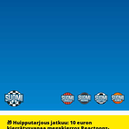
🎁 Huipputarjous jatkuu: 10 euron
kierrätysvapaa megakierros Reactoonz-