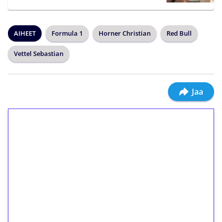
AIHEET
Formula 1
Horner Christian
Red Bull
Vettel Sebastian
Jaa
1€ = 10€ arvosta
ilmaiskierroksia ilman
kierrätystä!
Talleta 1€
Saat heti 50 ilmaiskierrosta Tuohi 1000 -
peliin (arvo 0,20€ per kierros)!