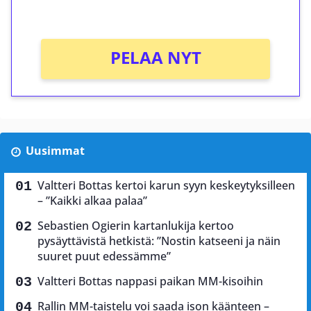
Ei kierrätysvaatimusta!
PELAA NYT
Uusimmat
Valtteri Bottas kertoi karun syyn keskeytyksilleen
– ”Kaikki alkaa palaa”
Sebastien Ogierin kartanlukija kertoo
pysäyttävistä hetkistä: ”Nostin katseeni ja näin
suuret puut edessämme”
Valtteri Bottas nappasi paikan MM-kisoihin
Rallin MM-taistelu voi saada ison käänteen –