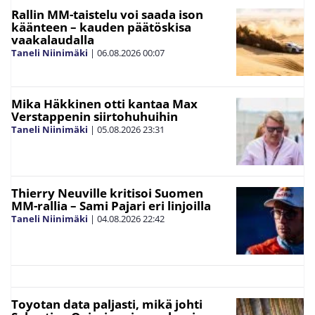
Rallin MM-taistelu voi saada ison
käänteen – kauden päätöskisa
vaakalaudalla
Taneli Niinimäki
|
06.08.2026
00:07
Mika Häkkinen otti kantaa Max
Verstappenin siirtohuhuihin
Taneli Niinimäki
|
05.08.2026
23:31
Thierry Neuville kritisoi Suomen
MM-rallia – Sami Pajari eri linjoilla
Taneli Niinimäki
|
04.08.2026
22:42
Toyotan data paljasti, mikä johti