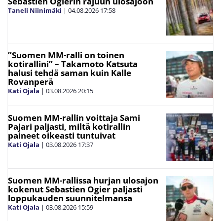
Sebastien Ogierin rajuun ulosajoon
Taneli Niinimäki
|
04.08.2026
17:58
”Suomen MM-ralli on toinen
kotirallini” – Takamoto Katsuta
halusi tehdä saman kuin Kalle
Rovanperä
Kati Ojala
|
03.08.2026
20:15
Suomen MM-rallin voittaja Sami
Pajari paljasti, miltä kotirallin
paineet oikeasti tuntuivat
Kati Ojala
|
03.08.2026
17:37
Suomen MM-rallissa hurjan ulosajon
kokenut Sebastien Ogier paljasti
loppukauden suunnitelmansa
Kati Ojala
|
03.08.2026
15:59