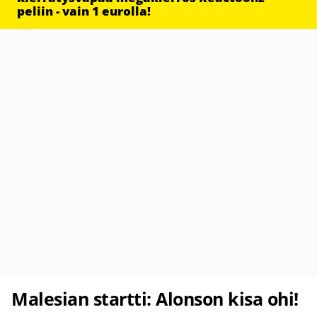
peliin - vain 1 eurolla!
Malesian startti: Alonson kisa ohi!