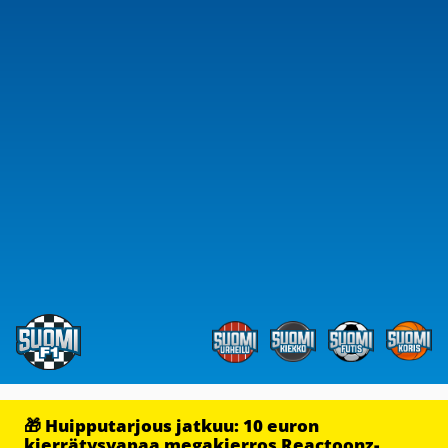
🎁 Huipputarjous jatkuu: 10 euron
kierrätysvapaa megakierros Reactoonz-