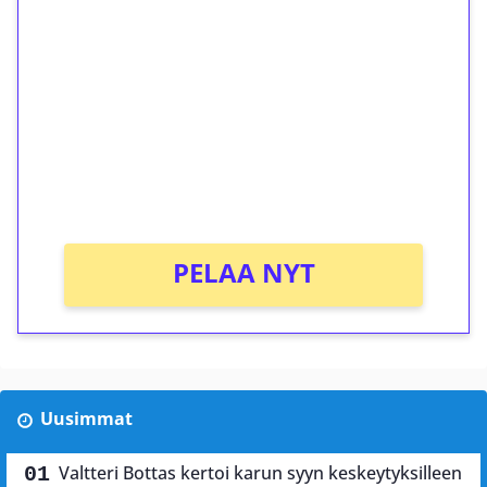
ilmaiskierroksia ilman
kierrätystä!
Talleta 1€
Saat heti 50 ilmaiskierrosta Tuohi 1000 -
peliin (arvo 0,20€ per kierros)!
Ei kierrätysvaatimusta!
PELAA NYT
Uusimmat
Valtteri Bottas kertoi karun syyn keskeytyksilleen