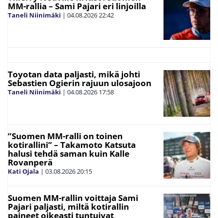
MM-rallia – Sami Pajari eri linjoilla
Taneli Niinimäki
|
04.08.2026
22:42
Toyotan data paljasti, mikä johti
Sebastien Ogierin rajuun ulosajoon
Taneli Niinimäki
|
04.08.2026
17:58
”Suomen MM-ralli on toinen
kotirallini” – Takamoto Katsuta
halusi tehdä saman kuin Kalle
Rovanperä
Kati Ojala
|
03.08.2026
20:15
Suomen MM-rallin voittaja Sami
Pajari paljasti, miltä kotirallin
paineet oikeasti tuntuivat