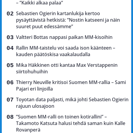
– ”Kaikki alkaa palaa”
Sebastien Ogierin kartanlukija kertoo
pysäyttävistä hetkistä: ”Nostin katseeni ja näin
suuret puut edessämme”
Valtteri Bottas nappasi paikan MM-kisoihin
Rallin MM-taistelu voi saada ison käänteen –
kauden päätöskisa vaakalaudalla
Mika Häkkinen otti kantaa Max Verstappenin
siirtohuhuihin
Thierry Neuville kritisoi Suomen MM-rallia – Sami
Pajari eri linjoilla
Toyotan data paljasti, mikä johti Sebastien Ogierin
rajuun ulosajoon
”Suomen MM-ralli on toinen kotirallini” –
Takamoto Katsuta halusi tehdä saman kuin Kalle
Rovanperä