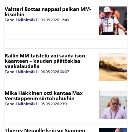
Valtteri Bottas nappasi paikan MM-
kisoihin
Taneli Niinimäki
|
06.08.2026
12:49
Rallin MM-taistelu voi saada ison
käänteen – kauden päätöskisa
vaakalaudalla
Taneli Niinimäki
|
06.08.2026
00:07
Mika Häkkinen otti kantaa Max
Verstappenin siirtohuhuihin
Taneli Niinimäki
|
05.08.2026
23:31
Thierry Neuville kritisoi Suomen