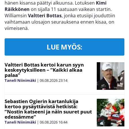
hänen kisansa päättyi alkuunsa. Lotuksen
Kimi
Räikkönen
on sijalla 11 saatuaan vaikean startin.
Williamsin
Valtteri Bottas
, jonka etusiipi jouduttiin
vaihtamaan ulosajon seurauksena ennen kisaa, on
viimeisenä.
LUE MYÖS:
Valtteri Bottas kertoi karun syyn
keskeytyksilleen – ”Kaikki alkaa
palaa”
Taneli Niinimäki
|
06.08.2026
23:14
Sebastien Ogierin kartanlukija
kertoo pysäyttävistä hetkistä:
”Nostin katseeni ja näin suuret puut
edessämme”
Taneli Niinimäki
|
06.08.2026
16:44