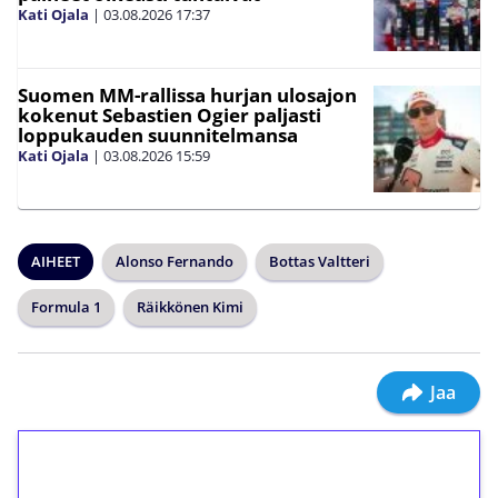
Kati Ojala
|
03.08.2026
17:37
Suomen MM-rallissa hurjan ulosajon
kokenut Sebastien Ogier paljasti
loppukauden suunnitelmansa
Kati Ojala
|
03.08.2026
15:59
AIHEET
Alonso Fernando
Bottas Valtteri
Formula 1
Räikkönen Kimi
Jaa
1€ = 10€ arvosta