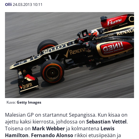
Olli
24.03.2013
10:11
Kuva:
Getty Images
Malesian GP on startannut Sepangissa. Kun kisaa on
ajettu kaksi kierrosta, johdossa on
Sebastian Vettel
.
Toisena on
Mark Webber
ja kolmantena
Lewis
Hamilton
.
Fernando Alonso
rikkoi etusiipeään ja